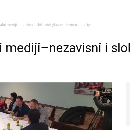
alni mediji–nezavisni i slobodni glasovi demokratizacije
 mediji–nezavisni i slo
e