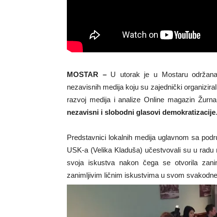
MOSTAR –
U utorak je u Mostaru održana 
nezavisnih medija koju su zajednički organiziral
razvoj medija i analize Online magazin Žurna
nezavisni i slobodni glasovi demokratizacije
Predstavnici lokalnih medija uglavnom sa pod
USK-a (Velika Kladuša) učestvovali su u radu ra
svoja iskustva nakon čega se otvorila zaniml
zanimljivim ličnim iskustvima u svom svakodn