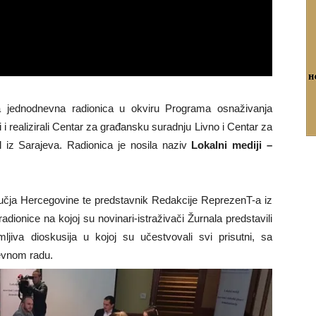
jednodnevna radionica u okviru Programa osnaživanja
i i realizirali Centar za građansku suradnju Livno i Centar za
l iz Sarajeva. Radionica je nosila naziv
Lokalni mediji –
.
ručja Hercegovine te predstavnik Redakcije ReprezenT-a iz
dionice na kojoj su novinari-istraživači Žurnala predstavili
jiva dioskusija u kojoj su učestvovali svi prisutni, sa
evnom radu.