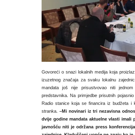
Govoreći o snazi lokalnih medija koja proizlaz
izuzetnog značaja za svaku lokalnu zajedni
mandata još nije prisustvovao niti jednom 
predstavnika. Na primjedbe prisutnih pojasni
Radio stanice koja se financira iz budžeta i k
stranka.
–Mi novinari iz tri nezavisna odno
dvije godine mandata aktuelne vlasti imal
javnošću niti je održana press konferencij
zajednice. Kladuščani uopće ne znaju ko je