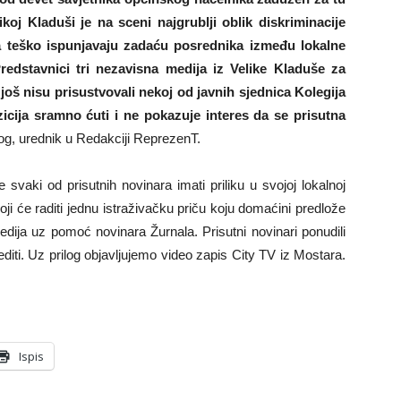
ikoj Kladuši je na sceni najgrublji oblik diskriminacije
a teško ispunjavaju zadaću posrednika između lokalne
Predstavnici tri nezavisna medija iz Velike Kladuše za
još nisu prisustvovali nekoj od javnih sjednica Kolegija
icija sramno ćuti i ne pokazuje interes da se prisutna
og, urednik u Redakciji ReprezenT.
svaki od prisutnih novinara imati priliku u svojoj lokalnoj
koji će raditi jednu istraživačku priču koju domaćini predlože
edija uz pomoć novinara Žurnala. Prisutni novinari ponudili
diti. Uz prilog objavljujemo video zapis City TV iz Mostara.
Ispis