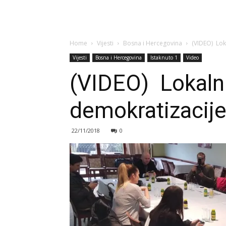
Home
Vijesti
Bosna i Hercegovina
(VIDEO) Lok
Vijesti
Bosna i Hercegovina
Istaknuto 1
Video
(VIDEO) Lokalni
demokratizacij
22/11/2018
0