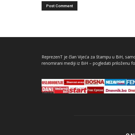
ReprezenT je član Vijeća za štampu u BiH, samor
renomirani mediji iz BiH – pogledati priloženu fo