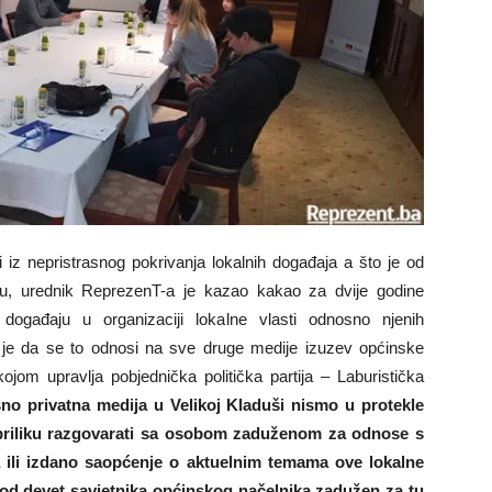
i iz nepristrasnog pokrivanja lokalnih događaja a što je od
cu, urednik ReprezenT-a je kazao kakao za dvije godine
događaju u organizaciji lokalne vlasti odnosno njenih
o je da se to odnosi na sve druge medije izuzev općinske
ojom upravlja pobjednička politička partija – Laburistička
sno privatna medija u Velikoj Kladuši nismo u protekle
i priliku razgovarati sa osobom zaduženom za odnose s
a ili izdano saopćenje o aktuelnim temama ove lokalne
 od devet savjetnika općinskog načelnika zadužen za tu