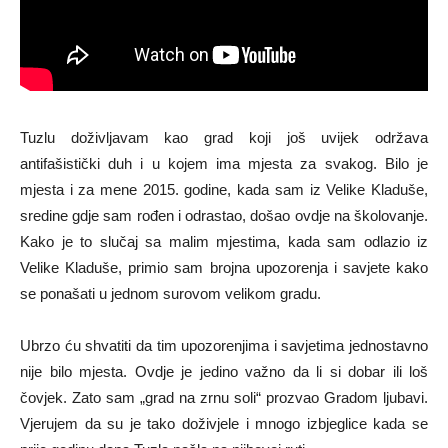
Tuzlu doživljavam kao grad koji još uvijek održava
antifašistički duh i u kojem ima mjesta za svakog. Bilo je
mjesta i za mene 2015. godine, kada sam iz Velike Kladuše,
sredine gdje sam rođen i odrastao, došao ovdje na školovanje.
Kako je to slučaj sa malim mjestima, kada sam odlazio iz
Velike Kladuše, primio sam brojna upozorenja i savjete kako
se ponašati u jednom surovom velikom gradu.
Ubrzo ću shvatiti da tim upozorenjima i savjetima jednostavno
nije bilo mjesta. Ovdje je jedino važno da li si dobar ili loš
čovjek. Zato sam „grad na zrnu soli“ prozvao Gradom ljubavi.
Vjerujem da su je tako doživjele i mnogo izbjeglice kada se