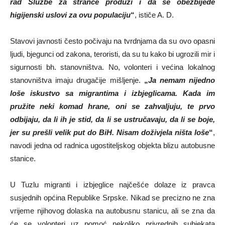
rad Službe za strance produži i da se obezbijede
higijenski uslovi za ovu populaciju
“
, ističe A. D.
Stavovi javnosti često počivaju na tvrdnjama da su ovo opasni
ljudi, bjegunci od zakona, teroristi, da su tu kako bi ugrozili mir i
sigurnosti bh. stanovništva. No, volonteri i većina lokalnog
stanovništva imaju drugačije mišljenje.
„
Ja nemam nijedno
loše iskustvo sa migrantima i izbjeglicama. Kada im
pružite neki komad hrane, oni se zahvaljuju, te prvo
odbijaju, da li ih je stid, da li se ustručavaju, da li se boje,
jer su prešli velik put do BiH. Nisam doživjela ništa loše
“
,
navodi jedna od radnica ugostiteljskog objekta blizu autobusne
stanice.
U Tuzlu migranti i izbjeglice najčešće dolaze iz pravca
susjednih općina Republike Srpske. Nikad se precizno ne zna
vrijeme njihovog dolaska na autobusnu stanicu, ali se zna da
će se volonteri uz pomoć nekoliko privrednih subjekata