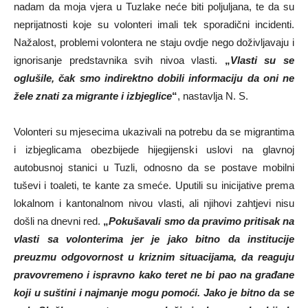
nadam da moja vjera u Tuzlake neće biti poljuljana, te da su
neprijatnosti koje su volonteri imali tek sporadični incidenti.
Nažalost, problemi volontera ne staju ovdje nego doživljavaju i
ignorisanje predstavnika svih nivoa vlasti.
„
Vlasti su se
oglušile, čak smo indirektno dobili informaciju da oni ne
žele znati za migrante i izbjeglice
“
, nastavlja N. S.
Volonteri su mjesecima ukazivali na potrebu da se migrantima
i izbjeglicama obezbijede hijegijenski uslovi na glavnoj
autobusnoj stanici u Tuzli, odnosno da se postave mobilni
tuševi i toaleti, te kante za smeće. Uputili su inicijative prema
lokalnom i kantonalnom nivou vlasti, ali njihovi zahtjevi nisu
došli na dnevni red.
„
Pokušavali smo da pravimo pritisak na
vlasti sa volonterima jer je jako bitno da institucije
preuzmu odgovornost u kriznim situacijama, da reaguju
pravovremeno i ispravno kako teret ne bi pao na građane
koji u suštini i najmanje mogu pomoći. Jako je bitno da se