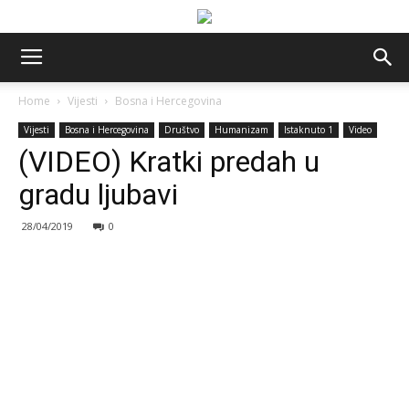
Home
Vijesti
Bosna i Hercegovina
Vijesti
Bosna i Hercegovina
Društvo
Humanizam
Istaknuto 1
Video
(VIDEO) Kratki predah u
gradu ljubavi
28/04/2019
0