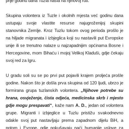
prije godinu dana Tuzla našla na njihovoj ruti.
Skupina volontera iz Tuzle i okolnih mjesta već godinu dana
ustupaju svoje vlastite resurse najugroženijoj skupini
stanovnika Zemlje. Kroz Tuzlu tokom ovog perioda prošlo je
na hiljade migranata i izbjeglica koji su nastavili put Evropske
unije ili se trenutno nalaze u najzapadnijim općinama Bosne i
Hercegovine, mom Bihaću i mojoj Velikoj Kladuši, gdje čekaju
svoj red za Igru.
U gradu soli su se po prvi put pojavili krajem proljeća prošle
godine. Nakon što je došla prva skupina od 120 ljudi, ubrzo je
formirana grupa tuzlanskih volontera.
„
Njihove potrebe su
hrana, osvježenje, čista odjeća, medicinska skrb i mjesto
gdje mogu prespavati
“
, kaže nam
A. D.
, jedan od volontera
grupe. Migranti i izbjeglice u Tuzlu pristižu svakodnevno
odakle svoj put nastavljaju prema zapadnom dijelu BiH, a
potom i Evrope, gdje pokušavaju naći humanije uslove za