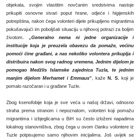
objekata, svojim vlastitim novčanim sredstvima nastoje
prikupiti osnovne stvari poput hrane, odjeće i higijenskih
potrepština, nakon čega volonteri dijele prikupljeno migrantima
pokušavajući im poboljšati situaciju u njihovoj potrazi za boljim
životom.
„
Generalno nema ni jedne organizacije i
institucije koja je preuzela obavezu da pomaže, većinu
pomoći čine građani, a nas nekoliko volontera prikuplja i
distribuira nakon svog radnog vremena. Jednim dijelom je
pomogao Medžlis Islamske zajednica Tuzla, te jednim
manjim dijelom Merhamet i Emmaus
“
, kaže
N. S.
koji je
pomalo razočaran i u građane Tuzle.
Zbog ksenofobije koja je sve veća u našoj državi, odnosno
straha prema stranom i nepoznatom, volonteri koji pomažu
migrantima i izbjeglicama u BiH su često izloženi napadima
lokalnog stanovništva, zbog čega u ovom članku volontere iz
Tuzle potpisujemo samo njihovim inicijalima. Još uvijek se