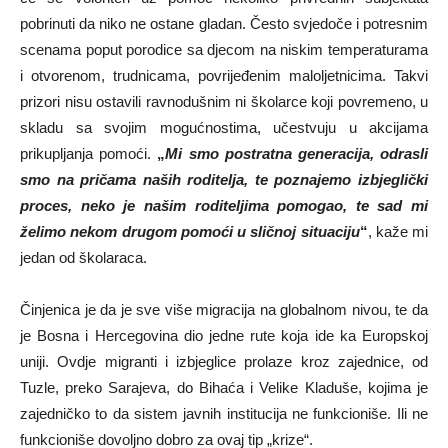
pobrinuti da niko ne ostane gladan. Često svjedoče i potresnim
scenama poput porodice sa djecom na niskim temperaturama
i otvorenom, trudnicama, povrijeđenim maloljetnicima. Takvi
prizori nisu ostavili ravnodušnim ni školarce koji povremeno, u
skladu sa svojim mogućnostima, učestvuju u akcijama
prikupljanja pomoći.
„
Mi smo postratna generacija, odrasli
smo na pričama naših roditelja, te poznajemo izbjeglički
proces, neko je našim roditeljima pomogao, te sad mi
želimo nekom drugom pomoći u sličnoj situaciju
“
, kaže mi
jedan od školaraca.
Činjenica je da je sve više migracija na globalnom nivou, te da
je Bosna i Hercegovina dio jedne rute koja ide ka Europskoj
uniji. Ovdje migranti i izbjeglice prolaze kroz zajednice, od
Tuzle, preko Sarajeva, do Bihaća i Velike Kladuše, kojima je
zajedničko to da sistem javnih institucija ne funkcioniše. Ili ne
funkcioniše dovoljno dobro za ovaj tip „krize“.