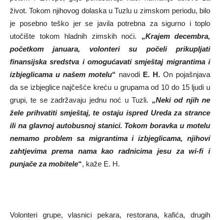
život. Tokom njihovog dolaska u Tuzlu u zimskom periodu, bilo
je posebno teško jer se javila potrebna za sigurno i toplo
utočište tokom hladnih zimskih noći.
„
Krajem decembra,
početkom januara, volonteri su počeli prikupljati
finansijska sredstva i omogućavati smještaj migrantima i
izbjeglicama u našem motelu
“
navodi
E. H.
On pojašnjava
da se izbjeglice najčešće kreću u grupama od 10 do 15 ljudi u
grupi, te se zadržavaju jednu noć u Tuzli.
„
Neki od njih ne
žele prihvatiti smještaj, te ostaju ispred Ureda za strance
ili na glavnoj autobusnoj stanici. Tokom boravka u motelu
nemamo problem sa migrantima i izbjeglicama, njihovi
zahtjevima prema nama kao radnicima jesu za wi-fi i
punjače za mobitele
“
, kaže E. H.
Volonteri grupe, vlasnici pekara, restorana, kafića, drugih