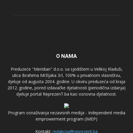
O NAMA
Preduzeće "Meridian" d.o.o. sa sjedištem u Velikoj Kladuši,
ulica Ibrahima Mržljaka 3/I, 100% u privatnom vlasništvu,
djeluje od augusta 2004. godine. U okviru preduzeća od kraja
2012. godine, pored izdavačke djelatnosti (periodična izdanja)
djeluje portal ReprezenT.ba kao osnovna djelatnost.
Program osnaživanja nezavisnih medija - Independent media
emprowerment program (IMEP)
Kontakt:
redakcija@reprezent.ba