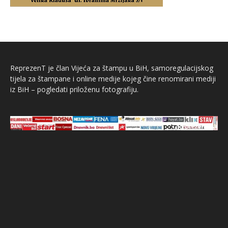
ReprezenT je član Vijeća za štampu u BiH, samoregulacijskog
tijela za štampane i online medije kojeg čine renomirani mediji
iz BiH – pogledati priloženu fotografiju.