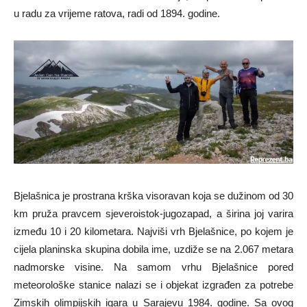
u radu za vrijeme ratova, radi od 1894. godine.
Bjelašnica je prostrana krška visoravan koja se dužinom od 30
km pruža pravcem sjeveroistok-jugozapad, a širina joj varira
između 10 i 20 kilometara. Najviši vrh Bjelašnice, po kojem je
cijela planinska skupina dobila ime, uzdiže se na 2.067 metara
nadmorske visine. Na samom vrhu Bjelašnice pored
meteorološke stanice nalazi se i objekat izgrađen za potrebe
Zimskih olimpijskih igara u Sarajevu 1984. godine. Sa ovog