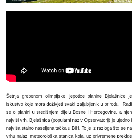
Šetnja grebenom olimpijske ljepotice planine Bjelašnice je
iskustvo koje mora doživjeti svaki zaljubljenik u prirodu. Radi
se o planini u središnjem dijelu Bosne i Hercegovine, a njen
najviši vrh, Bjelašnica (popularni naziv Opservatorij) je ujedno i
najviša stalno naseljena tačka u BiH. To je iz razloga što se na
vrhu nalazi meteorološka stanica koja, uz privremene prekide