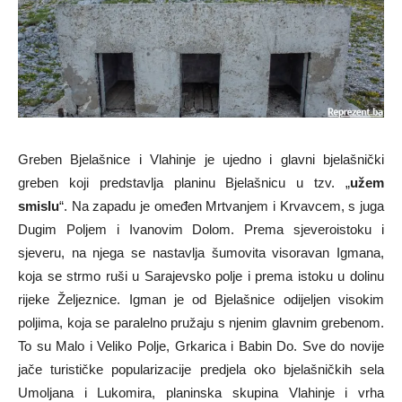
Greben Bjelašnice i Vlahinje je ujedno i glavni bjelašnički
greben koji predstavlja planinu Bjelašnicu u tzv. „
užem
smislu
“. Na zapadu je omeđen Mrtvanjem i Krvavcem, s juga
Dugim Poljem i Ivanovim Dolom. Prema sjeveroistoku i
sjeveru, na njega se nastavlja šumovita visoravan Igmana,
koja se strmo ruši u Sarajevsko polje i prema istoku u dolinu
rijeke Željeznice. Igman je od Bjelašnice odijeljen visokim
poljima, koja se paralelno pružaju s njenim glavnim grebenom.
To su Malo i Veliko Polje, Grkarica i Babin Do. Sve do novije
jače turističke popularizacije predjela oko bjelašničkih sela
Umoljana i Lukomira, planinska skupina Vlahinje i vrha