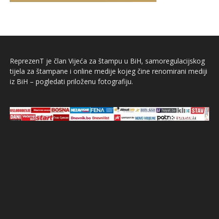
ReprezenT je član Vijeća za štampu u BiH, samoregulacijskog
tijela za štampane i online medije kojeg čine renomirani mediji
iz BiH – pogledati priloženu fotografiju.