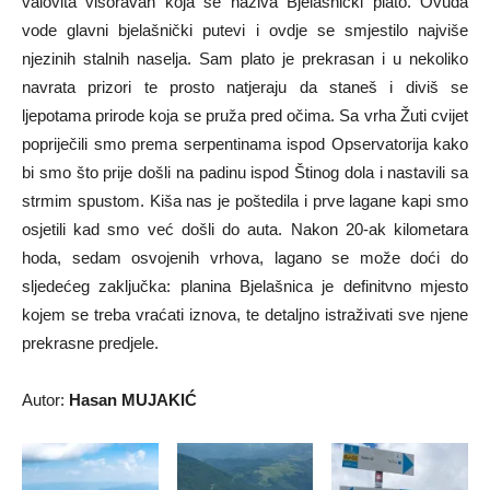
valovita visoravan koja se naziva Bjelašnički plato. Ovuda
vode glavni bjelašnički putevi i ovdje se smjestilo najviše
njezinih stalnih naselja. Sam plato je prekrasan i u nekoliko
navrata prizori te prosto natjeraju da staneš i diviš se
ljepotama prirode koja se pruža pred očima. Sa vrha Žuti cvijet
popriječili smo prema serpentinama ispod Opservatorija kako
bi smo što prije došli na padinu ispod Štinog dola i nastavili sa
strmim spustom. Kiša nas je poštedila i prve lagane kapi smo
osjetili kad smo već došli do auta. Nakon 20-ak kilometara
hoda, sedam osvojenih vrhova, lagano se može doći do
sljedećeg zaključka: planina Bjelašnica je definitvno mjesto
kojem se treba vraćati iznova, te detaljno istraživati sve njene
prekrasne predjele.
Autor:
Hasan MUJAKIĆ