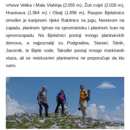
vrhove Velika i Mala Vlahinja (2.055 m), Žuti cvijet (2.026 m),
Hranisava (1.964 m) i Obalj (1.896 m). Raspon Bjelašnice
omeđen je kanjonom rijeke Rakitnice na jugu, Neretvom na
zapadu, planinom Igman na sjeveroistoku i planinom Ivan na
sjeverozapadu. Na Bjelašnici postoji mnogo planinarskih
domova, a najpoznatiji su Podgradina, Stanari, Sitnik,
Javornik, te Bijele vode. Također postoji mnogo markiranih
staza, ali se neiskusnim planinarima ne preporučuje da idu
sami.