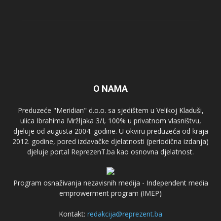
O NAMA
Preduzeće "Meridian" d.o.o. sa sjedištem u Velikoj Kladuši,
ulica Ibrahima Mržljaka 3/I, 100% u privatnom vlasništvu,
djeluje od augusta 2004. godine. U okviru preduzeća od kraja
2012. godine, pored izdavačke djelatnosti (periodična izdanja)
djeluje portal ReprezenT.ba kao osnovna djelatnost.
Program osnaživanja nezavisnih medija - Independent media
emprowerment program (IMEP)
Kontakt:
redakcija@reprezent.ba