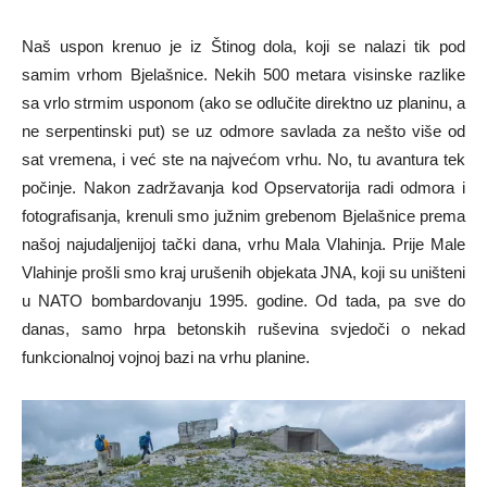
Naš uspon krenuo je iz Štinog dola, koji se nalazi tik pod
samim vrhom Bjelašnice. Nekih 500 metara visinske razlike
sa vrlo strmim usponom (ako se odlučite direktno uz planinu, a
ne serpentinski put) se uz odmore savlada za nešto više od
sat vremena, i već ste na najvećom vrhu. No, tu avantura tek
počinje. Nakon zadržavanja kod Opservatorija radi odmora i
fotografisanja, krenuli smo južnim grebenom Bjelašnice prema
našoj najudaljenijoj tački dana, vrhu Mala Vlahinja. Prije Male
Vlahinje prošli smo kraj urušenih objekata JNA, koji su uništeni
u NATO bombardovanju 1995. godine. Od tada, pa sve do
danas, samo hrpa betonskih ruševina svjedoči o nekad
funkcionalnoj vojnoj bazi na vrhu planine.