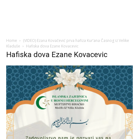
Home
(VIDEO) Ezana Kovačević prva hafiza Kur’ana Časnog iz Velike
Kladuše
Hafiska dova Ezane Kovacevic
Hafiska dova Ezane Kovacevic