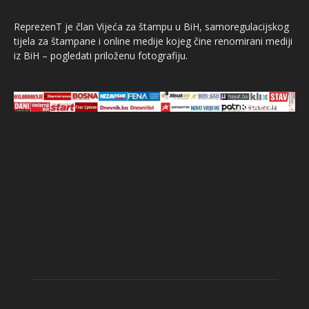
ReprezenT je član Vijeća za štampu u BiH, samoregulacijskog
tijela za štampane i online medije kojeg čine renomirani mediji
iz BiH – pogledati priloženu fotografiju.