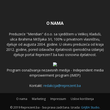
O NAMA
Preduzeće "Meridian" d.o.o. sa sjedištem u Velikoj Kladuši,
ulica Ibrahima Mržljaka 3/I, 100% u privatnom vlasništvu,
djeluje od augusta 2004. godine. U okviru preduzeća od kraja
2012. godine, pored izdavačke djelatnosti (periodična izdanja)
djeluje portal ReprezenT.ba kao osnovna djelatnost.
Program osnaživanja nezavisnih medija - Independent media
emprowerment program (IMEP)
Kontakt:
redakcija@reprezent.ba
O nama
Marketing
Impressum
Uslovi korištenja
© 2019 Reprezent.ba - Sva prava zadržana. Izrada:
GAJBA Studio
.