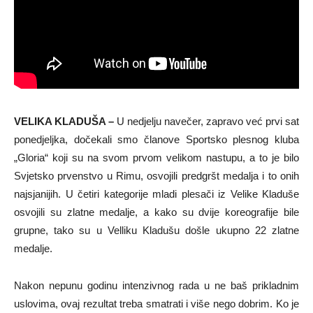
VELIKA KLADUŠA –
U nedjelju navečer, zapravo već prvi sat
ponedjeljka, dočekali smo članove Sportsko plesnog kluba
„Gloria“ koji su na svom prvom velikom nastupu, a to je bilo
Svjetsko prvenstvo u Rimu, osvojili predgršt medalja i to onih
najsjanijih. U četiri kategorije mladi plesači iz Velike Kladuše
osvojili su zlatne medalje, a kako su dvije koreografije bile
grupne, tako su u Velliku Kladušu došle ukupno 22 zlatne
medalje.
Nakon nepunu godinu intenzivnog rada u ne baš prikladnim
uslovima, ovaj rezultat treba smatrati i više nego dobrim. Ko je