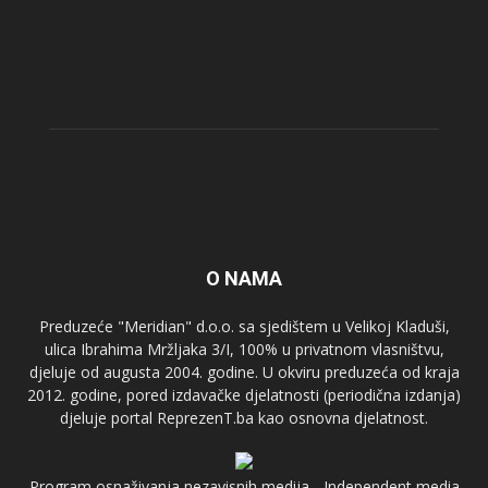
O NAMA
Preduzeće "Meridian" d.o.o. sa sjedištem u Velikoj Kladuši,
ulica Ibrahima Mržljaka 3/I, 100% u privatnom vlasništvu,
djeluje od augusta 2004. godine. U okviru preduzeća od kraja
2012. godine, pored izdavačke djelatnosti (periodična izdanja)
djeluje portal ReprezenT.ba kao osnovna djelatnost.
Program osnaživanja nezavisnih medija - Independent media