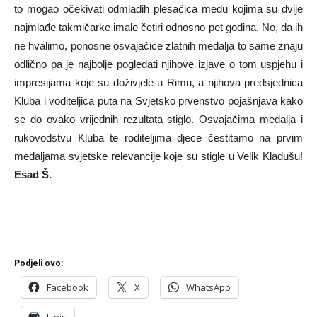
to mogao očekivati odmladih plesačica među kojima su dvije
najmlađe takmičarke imale četiri odnosno pet godina. No, da ih
ne hvalimo, ponosne osvajačice zlatnih medalja to same znaju
odlično pa je najbolje pogledati njihove izjave o tom uspjehu i
impresijama koje su doživjele u Rimu, a njihova predsjednica
Kluba i voditeljica puta na Svjetsko prvenstvo pojašnjava kako
se do ovako vrijednih rezultata stiglo. Osvajačima medalja i
rukovodstvu Kluba te roditeljima djece čestitamo na prvim
medaljama svjetske relevancije koje su stigle u Velik Kladušu!
Esad Š.
Podjeli ovo:
Facebook
X
WhatsApp
Ispis