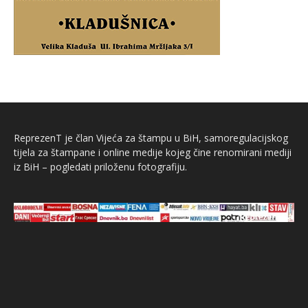
ReprezenT je član Vijeća za štampu u BiH, samoregulacijskog
tijela za štampane i online medije kojeg čine renomirani mediji
iz BiH – pogledati priloženu fotografiju.