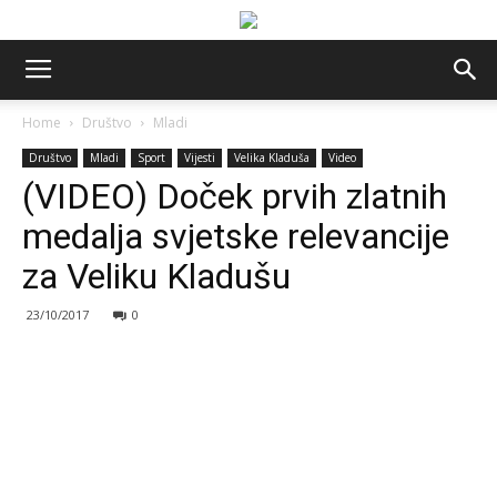
Home
Društvo
Mladi
Društvo
Mladi
Sport
Vijesti
Velika Kladuša
Video
(VIDEO) Doček prvih zlatnih
medalja svjetske relevancije
za Veliku Kladušu
23/10/2017
0