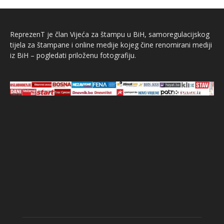
ReprezenT je član Vijeća za štampu u BiH, samoregulacijskog
tijela za štampane i online medije kojeg čine renomirani mediji
iz BiH – pogledati priloženu fotografiju.