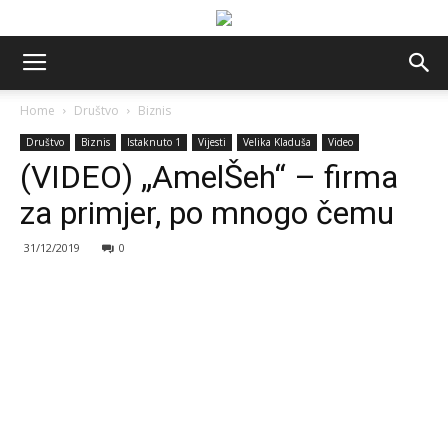
Home
Društvo
Biznis
Društvo
Biznis
Istaknuto 1
Vijesti
Velika Kladuša
Video
(VIDEO) „AmelŠeh“ – firma
za primjer, po mnogo čemu
31/12/2019
0