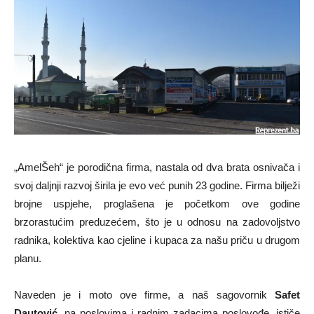
„AmelŠeh“ je porodična firma, nastala od dva brata osnivača i
svoj daljnji razvoj širila je evo već punih 23 godine. Firma bilježi
brojne uspjehe, proglašena je početkom ove godine
brzorastućim preduzećem, što je u odnosu na zadovoljstvo
radnika, kolektiva kao cjeline i kupaca za našu priču u drugom
planu.
Naveden je i moto ove firme, a naš sagovornik
Safet
Dautović
, na poslovima i radnim zadacima poslovođe, ističe