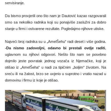
servisiranje.
Da bismo provjerili ono što nam je Dautović kazao razgovarali
smo sa nekoliko radnika koji su ponajviše zaslužni za dobro
stanje u firmi i ostvarene rezultate. Pogledajmo njihove utiske.
Najveći broj radnika su u „AmelŠehu“ radi deset i više godina.
-Da nismo zadovoljni, odavno bi prestali ovdje raditi
,
uglavnom su njihovi odgovori. Nešto što nam se posebno
dojmilo jeste povratak jednog vozača iz Njemačke, koji je
otišao iz „AmelŠeha“ u nadi za tipičnim „boljim“ životom. Na
sreću ili na žalost, brzo se uvjerio u suprotno i vratio nazad u
domovinu i firmu iz koje je otišao.