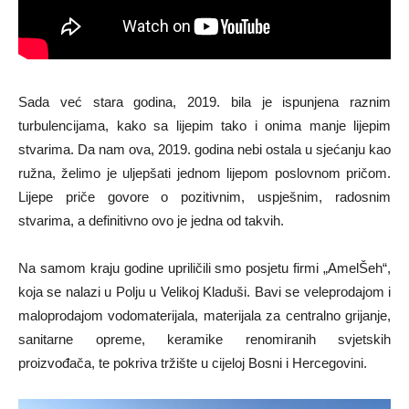
Sada već stara godina, 2019. bila je ispunjena raznim
turbulencijama, kako sa lijepim tako i onima manje lijepim
stvarima. Da nam ova, 2019. godina nebi ostala u sjećanju kao
ružna, želimo je uljepšati jednom lijepom poslovnom pričom.
Lijepe priče govore o pozitivnim, uspješnim, radosnim
stvarima, a definitivno ovo je jedna od takvih.
Na samom kraju godine upriličili smo posjetu firmi „AmelŠeh“,
koja se nalazi u Polju u Velikoj Kladuši. Bavi se veleprodajom i
maloprodajom vodomaterijala, materijala za centralno grijanje,
sanitarne opreme, keramike renomiranih svjetskih
proizvođača, te pokriva tržište u cijeloj Bosni i Hercegovini.