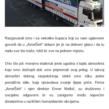
Razgovarali smo i sa nekoliko kupaca koji su nam uglavnom
govorili da u „AmelŠeh“ dolaze jer je na dobrom glasu i da tu
nađu sve što traže, rekli bi: sve na jednom mjestu.
Ono što još moramo istaknuti jeste ugodna ii topla atmosfera
koju smo doživjeli dok smo pripremali ovaj prilog. U takvoj
atmosferi dobrog raspoloženja stekli smo sliku jedne
porodične idile, koja opravdava zvanje lijepe priče. Firma
„AmelŠeh“ i njen direktor Enver Melkić, su društveno i
socijalno odgovorni te su zasigurno među najvećim
donatorima u različitim humanitarnim akcijama.