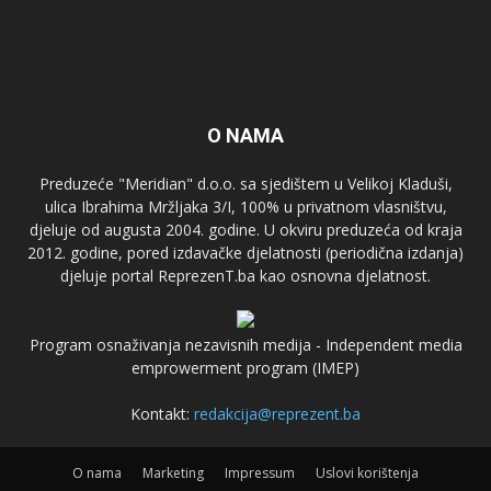
O NAMA
Preduzeće "Meridian" d.o.o. sa sjedištem u Velikoj Kladuši,
ulica Ibrahima Mržljaka 3/I, 100% u privatnom vlasništvu,
djeluje od augusta 2004. godine. U okviru preduzeća od kraja
2012. godine, pored izdavačke djelatnosti (periodična izdanja)
djeluje portal ReprezenT.ba kao osnovna djelatnost.
Program osnaživanja nezavisnih medija - Independent media
emprowerment program (IMEP)
Kontakt:
redakcija@reprezent.ba
O nama
Marketing
Impressum
Uslovi korištenja