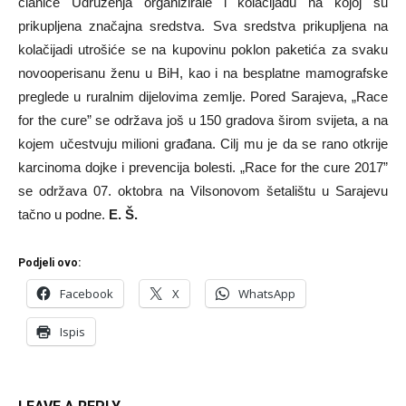
članice Udruženja organizirale i kolačijadu na kojoj su
prikupljena značajna sredstva. Sva sredstva prikupljena na
kolačijadi utrošiće se na kupovinu poklon paketića za svaku
novooperisanu ženu u BiH, kao i na besplatne mamografske
preglede u ruralnim dijelovima zemlje. Pored Sarajeva, „Race
for the cure” se održava još u 150 gradova širom svijeta, a na
kojem učestvuju milioni građana. Cilj mu je da se rano otkrije
karcinoma dojke i prevencija bolesti. „Race for the cure 2017”
se održava 07. oktobra na Vilsonovom šetalištu u Sarajevu
tačno u podne.
E. Š.
Podjeli ovo:
Facebook
X
WhatsApp
Ispis