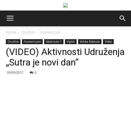
Home
Društvo
Humanizam
Društvo
Humanizam
Istaknuto 1
Vijesti
Velika Kladuša
Video
(VIDEO) Aktivnosti Udruženja
„Sutra je novi dan“
09/09/2017
0