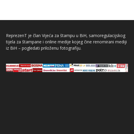
ReprezenT je član Vijeća za štampu u BiH, samoregulacijskog
tijela za štampane i online medije kojeg čine renomirani mediji
iz BiH – pogledati priloženu fotografiju.