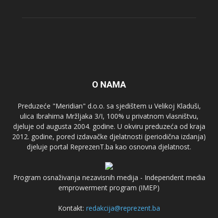
O NAMA
Preduzeće "Meridian" d.o.o. sa sjedištem u Velikoj Kladuši,
ulica Ibrahima Mržljaka 3/I, 100% u privatnom vlasništvu,
djeluje od augusta 2004. godine. U okviru preduzeća od kraja
2012. godine, pored izdavačke djelatnosti (periodična izdanja)
djeluje portal ReprezenT.ba kao osnovna djelatnost.
Program osnaživanja nezavisnih medija - Independent media
emprowerment program (IMEP)
Kontakt:
redakcija@reprezent.ba