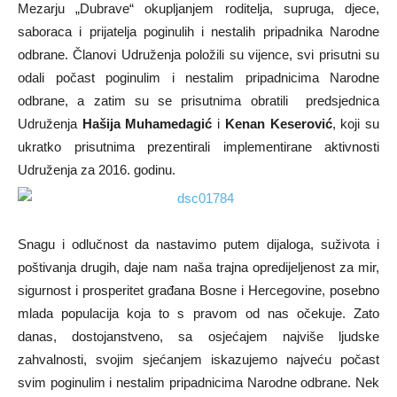
Mezarju „Dubrave“ okupljanjem roditelja, supruga, djece,
saboraca i prijatelja poginulih i nestalih pripadnika Narodne
odbrane. Članovi Udruženja položili su vijence, svi prisutni su
odali počast poginulim i nestalim pripadnicima Narodne
odbrane, a zatim su se prisutnima obratili predsjednica
Udruženja
Hašija Muhamedagić
i
Kenan Keserović
, koji su
ukratko prisutnima prezentirali implementirane aktivnosti
Udruženja za 2016. godinu.
Snagu i odlučnost da nastavimo putem dijaloga, suživota i
poštivanja drugih, daje nam naša trajna opredijeljenost za mir,
sigurnost i prosperitet građana Bosne i Hercegovine, posebno
mlada populacija koja to s pravom od nas očekuje. Zato
danas, dostojanstveno, sa osjećajem najviše ljudske
zahvalnosti, svojim sjećanjem iskazujemo najveću počast
svim poginulim i nestalim pripadnicima Narodne odbrane. Nek