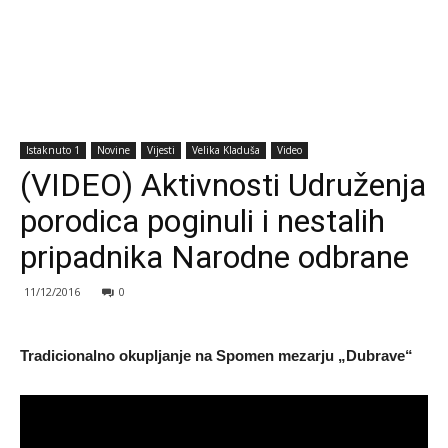
Istaknuto 1
Novine
Vijesti
Velika Kladuša
Video
(VIDEO) Aktivnosti Udruženja
porodica poginuli i nestalih
pripadnika Narodne odbrane
11/12/2016
0
Tradicionalno okupljanje na Spomen mezarju „Dubrave“