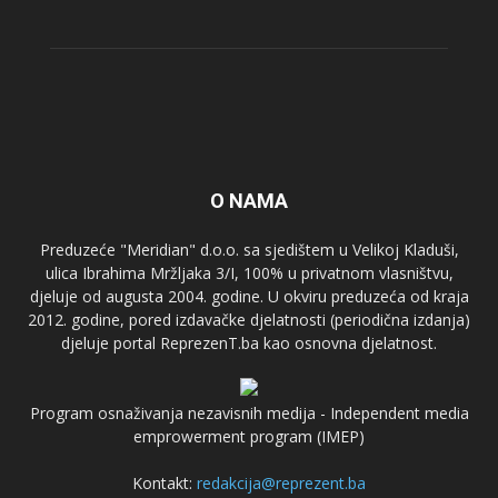
O NAMA
Preduzeće "Meridian" d.o.o. sa sjedištem u Velikoj Kladuši,
ulica Ibrahima Mržljaka 3/I, 100% u privatnom vlasništvu,
djeluje od augusta 2004. godine. U okviru preduzeća od kraja
2012. godine, pored izdavačke djelatnosti (periodična izdanja)
djeluje portal ReprezenT.ba kao osnovna djelatnost.
Program osnaživanja nezavisnih medija - Independent media
emprowerment program (IMEP)
Kontakt:
redakcija@reprezent.ba