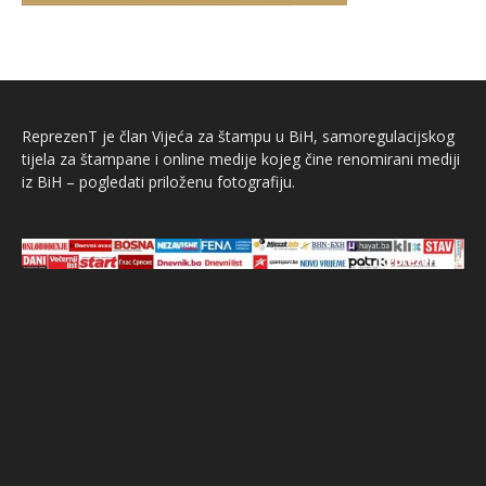
ReprezenT je član Vijeća za štampu u BiH, samoregulacijskog
tijela za štampane i online medije kojeg čine renomirani mediji
iz BiH – pogledati priloženu fotografiju.