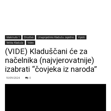
Istaknuto 1
Društvo
Unaprijedimo Kladušu zajedno
Vijesti
Velika Kladuša
Video
(VIDE) Kladuščani će za
načelnika (najvjerovatnije)
izabrati “čovjeka iz naroda”
10/09/2024
0