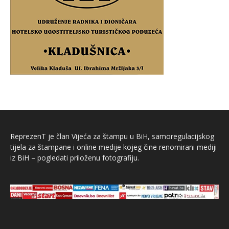
ReprezenT je član Vijeća za štampu u BiH, samoregulacijskog
tijela za štampane i online medije kojeg čine renomirani mediji
iz BiH – pogledati priloženu fotografiju.