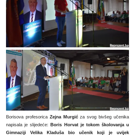
Borisova profesorica
Zejna Murgić
za svog bivšeg učenika
napisala je slijedeće:
Boris Horvat je tokom školovanja u
Gimnaziji Velika Kladuša bio učenik koji je uvijek