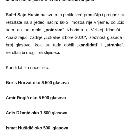
Safet Sajo Husić
na svom fb profilu već promišlja i prognozira
rezultate na slijedeći način: Iako možda nije vrijeme, odlučio
sam da se malo „
poigram
“ izborima u Velikoj Kladuši…
Analizirajući zadnje „Lokalne izbore 2020“, izlaznost glasača i
broj glasova, koje su tada dobili „
kandidati
“ i „
stranke
“,
rezultati bi mogli biti slijedeći:
Kandidati za načelnika:
Boris Horvat oko 6.500 glasova
Amir Đogić oko 5.500 glasova
Adis Džanić oko 1.800 glasova
Ismet Hušidić oko 500 glasova