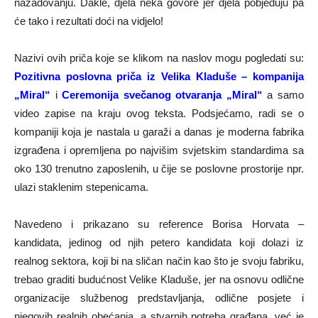
nazadovanju. Dakle, djela neka govore jer djela pobjeđuju pa
će tako i rezultati doći na vidjelo!
Nazivi ovih priča koje se klikom na naslov mogu pogledati su:
Pozitivna poslovna priča iz Velika Kladuše – kompanija
„Miral“
i
Ceremonija svečanog otvaranja „Miral“
a samo
video zapise na kraju ovog teksta. Podsjećamo, radi se o
kompaniji koja je nastala u garaži a danas je moderna fabrika
izgrađena i opremljena po najvišim svjetskim standardima sa
oko 130 trenutno zaposlenih, u čije se poslovne prostorije npr.
ulazi staklenim stepenicama.
Navedeno i prikazano su reference Borisa Horvata –
kandidata, jedinog od njih petero kandidata koji dolazi iz
realnog sektora, koji bi na sličan način kao što je svoju fabriku,
trebao graditi budućnost Velike Kladuše, jer na osnovu odlične
organizacije službenog predstavljanja, odlične posjete i
njegovih realnih obećanja, a stvarnih potreba građana, već je