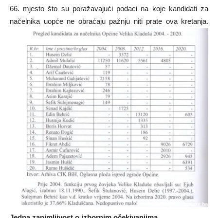
66. mjesto što su poražavajući podaci na koje kandidati za
načelnika uopće ne obraćaju pažnju niti prate ova kretanja.
Jedna zanimljivost o izbornim očekivanjima