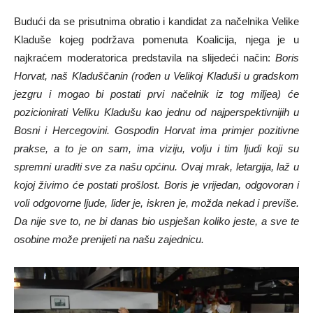
Budući da se prisutnima obratio i kandidat za načelnika Velike
Kladuše kojeg podržava pomenuta Koalicija, njega je u
najkraćem moderatorica predstavila na slijedeći način:
Boris
Horvat, naš Kladuščanin (rođen u Velikoj Kladuši u gradskom
jezgru i mogao bi postati prvi načelnik iz tog miljea) će
pozicionirati Veliku Kladušu kao jednu od najperspektivnijih u
Bosni i Hercegovini. Gospodin Horvat ima primjer pozitivne
prakse, a to je on sam, ima viziju, volju i tim ljudi koji su
spremni uraditi sve za našu općinu. Ovaj mrak, letargija, laž u
kojoj živimo će postati prošlost.
Boris je vrijedan, odgovoran i
voli odgovorne ljude, lider je, iskren je, možda nekad i previše.
Da nije sve to, ne bi danas bio uspješan koliko jeste, a sve te
osobine može prenijeti na našu zajednicu.