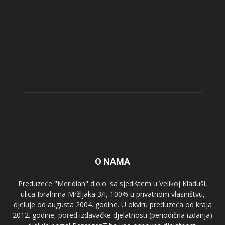
O NAMA
Preduzeće "Meridian" d.o.o. sa sjedištem u Velikoj Kladuši,
ulica Ibrahima Mržljaka 3/I, 100% u privatnom vlasništvu,
djeluje od augusta 2004. godine. U okviru preduzeća od kraja
2012. godine, pored izdavačke djelatnosti (periodična izdanja)