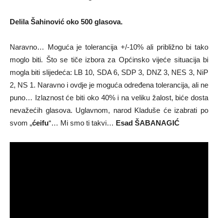
Delila Šahinović oko 500 glasova.
Naravno… Moguća je tolerancija +/-10% ali približno bi tako
moglo biti. Što se tiče izbora za Općinsko vijeće situacija bi
mogla biti slijedeća: LB 10, SDA 6, SDP 3, DNZ 3, NES 3, NiP
2, NS 1. Naravno i ovdje je moguća određena tolerancija, ali ne
puno… Izlaznost će biti oko 40% i na veliku žalost, biće dosta
nevažećih glasova. Uglavnom, narod Kladuše će izabrati po
svom „
ćeifu
“… Mi smo ti takvi…
Esad ŠABANAGIĆ