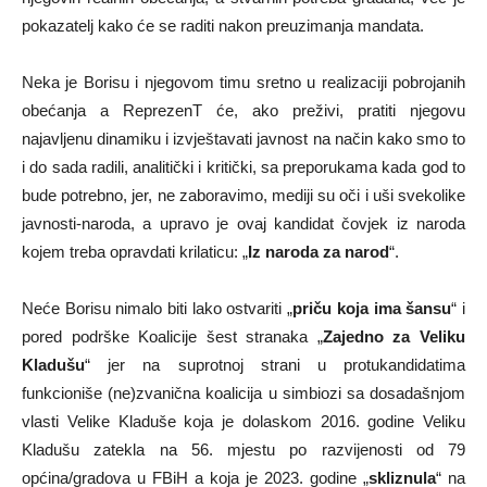
pokazatelj kako će se raditi nakon preuzimanja mandata.
Neka je Borisu i njegovom timu sretno u realizaciji pobrojanih
obećanja a ReprezenT će, ako preživi, pratiti njegovu
najavljenu dinamiku i izvještavati javnost na način kako smo to
i do sada radili, analitički i kritički, sa preporukama kada god to
bude potrebno, jer, ne zaboravimo, mediji su oči i uši svekolike
javnosti-naroda, a upravo je ovaj kandidat čovjek iz naroda
kojem treba opravdati krilaticu: „
Iz naroda za narod
“.
Neće Borisu nimalo biti lako ostvariti „
priču koja ima šansu
“ i
pored podrške Koalicije šest stranaka „
Zajedno za Veliku
Kladušu
“ jer na suprotnoj strani u protukandidatima
funkcioniše (ne)zvanična koalicija u simbiozi sa dosadašnjom
vlasti Velike Kladuše koja je dolaskom 2016. godine Veliku
Kladušu zatekla na 56. mjestu po razvijenosti od 79
općina/gradova u FBiH a koja je 2023. godine „
skliznula
“ na