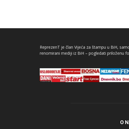
ReprezenT je član Vijeća za štampu u BiH, samor
renomirani mediji iz BiH – pogledati priloženu fo
O 