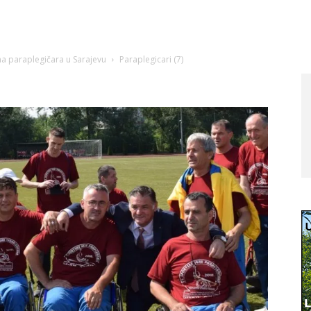
ma paraplegičara u Sarajevu
Paraplegicari (7)