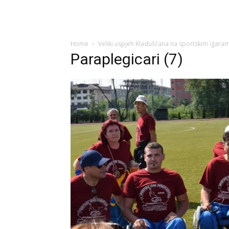
Home
Veliki uspjeh Kladuščana na sportskim igara
Paraplegicari (7)