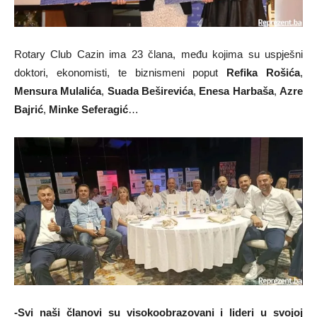
Rotary Club Cazin ima 23 člana, među kojima su uspješni
doktori, ekonomisti, te biznismeni poput
Refika Rošića
,
Mensura Mulalića
,
Suada Beširevića
,
Enesa Harbaša
,
Azre
Bajrić
,
Minke Seferagić
…
-Svi naši članovi su visokoobrazovani i lideri u svojoj