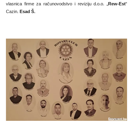
vlasnica firme za računovodstvo i reviziju d.o.o. „
Rew-Est
“
Cazin.
Esad Š.