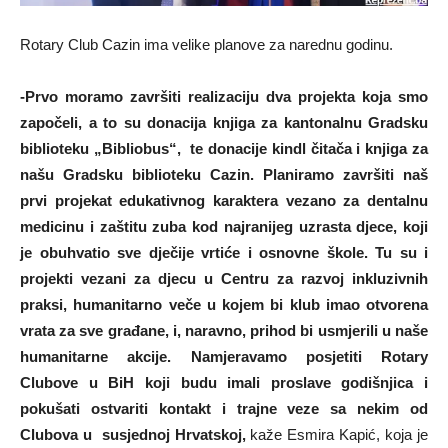
Rotary Club Cazin ima velike planove za narednu godinu.
-Prvo moramo završiti realizaciju dva projekta koja smo
započeli, a to su donacija knjiga za kantonalnu Gradsku
biblioteku „Bibliobus“, te donacije kindl čitača i knjiga za
našu Gradsku biblioteku Cazin. Planiramo završiti naš
prvi projekat edukativnog karaktera vezano za dentalnu
medicinu i zaštitu zuba kod najranijeg uzrasta djece, koji
je obuhvatio sve dječije vrtiće i osnovne škole. Tu su i
projekti vezani za djecu u Centru za razvoj inkluzivnih
praksi, humanitarno veče u kojem bi klub imao otvorena
vrata za sve građane, i, naravno, prihod bi usmjerili u naše
humanitarne akcije. Namjeravamo posjetiti Rotary
Clubove u BiH koji budu imali proslave godišnjica i
pokušati ostvariti kontakt i trajne veze sa nekim od
Clubova u susjednoj Hrvatskoj,
kaže Esmira Kapić, koja je