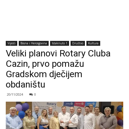
Vijesti
Bosna i Hercegovina
Istaknuto 1
Društvo
Kultura
Veliki planovi Rotary Cluba
Cazin, prvo pomažu
Gradskom dječijem
obdaništu
20/11/2024
0