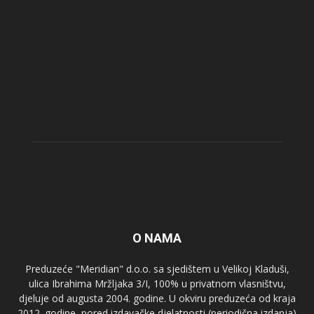
O NAMA
Preduzeće "Meridian" d.o.o. sa sjedištem u Velikoj Kladuši,
ulica Ibrahima Mržljaka 3/I, 100% u privatnom vlasništvu,
djeluje od augusta 2004. godine. U okviru preduzeća od kraja
2012. godine, pored izdavačke djelatnosti (periodična izdanja)