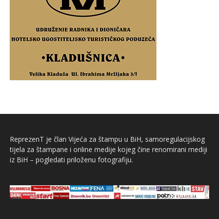
ReprezenT je član Vijeća za štampu u BiH, samoregulacijskog
tijela za štampane i online medije kojeg čine renomirani mediji
iz BiH – pogledati priloženu fotografiju.