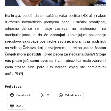
Na kraju
, budući da se suština vaše politike (RS-a) i nakon
izvršenih kozmetičkih promjena neće u suštini promijeniti,
odnosno da će se i dalje zasnivati na neistinama i na
manipulacijama, a da će
opstajati
zahvaljujući povlačenju
sredstava sa grbače bošnjačke sirotinje, moram vas podsjetiti
na velikog
Čehova
, koji je svojevremeno rekao „
da se častan
čovjek mora postiditi i pred psom za nečasna djela
“!
Stoga
vas pitam još samo ovo
: da li vam obraz bar malo zacrveni
kada trošite tuđe pare i to naroda kojeg ste namjeravali
uništiti?!
(*)
Podjeli ovo:
Facebook
X
WhatsApp
Ispis