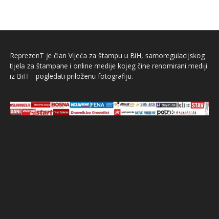
ReprezenT je član Vijeća za štampu u BiH, samoregulacijskog
tijela za štampane i online medije kojeg čine renomirani mediji
iz BiH – pogledati priloženu fotografiju.