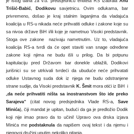
je istog dana za v.d. predsjednicu entiteta RS izabrala
Anu
Trišić-Babić
,
Dodikovu
savjetnicu. Ovim odlukama, bar
privremeno, došao je kraj stalnim laganjima da vladajuća
koalicija u RS-u nikada neće prihvatiti odluke i zakone koje su
sa nivoa države BiH i/ili koje je nametnuo Visoki predstavnik.
Stoga ove zakone nazivaju nametnutim. Uz to, vladajuća
koalicija RS-a tvrdi da će opet staviti van snage određene
zakone koji njima ne budu išli u prilog. Da bi potpunu
kapitulaciju pred Državom bar donekle ublažili, Dodikovi
jurišnici su se utrkivali tvrdeći da ubuduće neće prihvatati
odluke Ustavnog suda dok iz njega ne budu odstranjene
strane sudije, da Visoki predstavnik
K. Šmit
mora otići iz BiH i
„
da neće prihvatiti ništa sa
inostranstvom što ide preko
Sarajeva“
(citat novog predsjednika Vlade RS-a,
Save
Minića
), čiji mandat je upitan, budući da ga je predložio Dodik
koji nije imao pravo da to učini! Upravo ova drska izjava
Minića me
podstaknula
da napišem ovaj tekst i da njemu i
njegovoj družini uputim nekoliko pitanja.