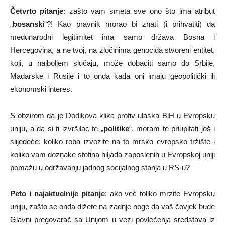
Četvrto pitanje
: zašto vam smeta sve ono što ima atribut
„
bosanski
“?! Kao pravnik morao bi znati (i prihvatiti) da
međunarodni legitimitet ima samo država Bosna i
Hercegovina, a ne tvoj, na zločinima genocida stvoreni entitet,
koji, u najboljem slučaju, može dobaciti samo do Srbije,
Mađarske i Rusije i to onda kada oni imaju geopolitički ili
ekonomski interes.
S obzirom da je Dodikova klika protiv ulaska BiH u Evropsku
uniju, a da si ti izvršilac te „
politike
“, moram te priupitati još i
slijedeće: koliko roba izvozite na to mrsko evropsko tržište i
koliko vam doznake stotina hiljada zaposlenih u Evropskoj uniji
pomažu u održavanju jadnog socijalnog stanja u RS-u?
Peto i najaktuelnije pitanje
: ako već toliko mrzite Evropsku
uniju, zašto se onda dižete na zadnje noge da vaš čovjek bude
Glavni pregovarač sa Unijom u vezi povlečenja sredstava iz