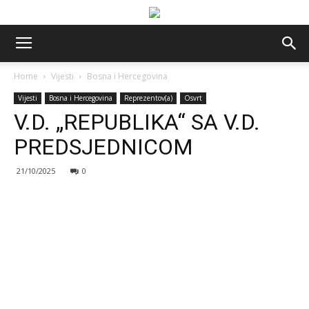
Home
Vijesti
Bosna i Hercegovina
Vijesti
Bosna i Hercegovina
Reprezentov(a)
Osvrt
V.D. „REPUBLIKA“ SA V.D.
PREDSJEDNICOM
21/10/2025
0