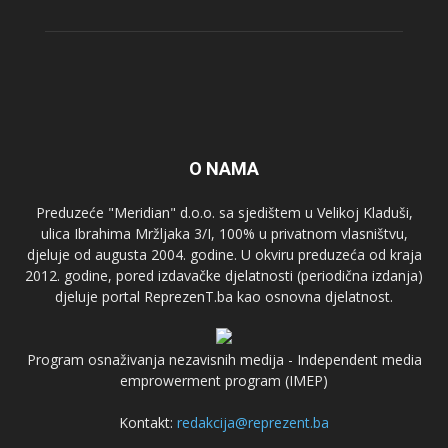
O NAMA
Preduzeće "Meridian" d.o.o. sa sjedištem u Velikoj Kladuši,
ulica Ibrahima Mržljaka 3/I, 100% u privatnom vlasništvu,
djeluje od augusta 2004. godine. U okviru preduzeća od kraja
2012. godine, pored izdavačke djelatnosti (periodična izdanja)
djeluje portal ReprezenT.ba kao osnovna djelatnost.
Program osnaživanja nezavisnih medija - Independent media
emprowerment program (IMEP)
Kontakt:
redakcija@reprezent.ba