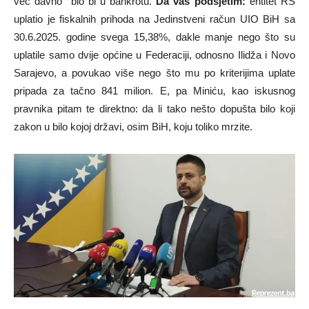
već davno bio bi u bankrotu.
Da vas podsjetim:
entitet RS
uplatio je fiskalnih prihoda na Jedinstveni račun UIO BiH sa
30.6.2025. godine svega 15,38%, dakle manje nego što su
uplatile samo dvije općine u Federaciji, odnosno Ilidža i Novo
Sarajevo, a povukao više nego što mu po kriterijima uplate
pripada za tačno 841 milion. E, pa Miniću, kao iskusnog
pravnika pitam te direktno: da li tako nešto dopušta bilo koji
zakon u bilo kojoj državi, osim BiH, koju toliko mrzite.