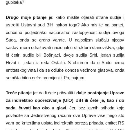
gubitaka?
Drugo moje pitanje je
: kako mislite otjerati strane sudije i
ustrojiti Ustavni sud BiH nakon toga? Ako mislite na paritet,
odnosno podjednaku nacionalnu zastupljenost sudija ovoga
Suda, onda se grdno varate. U najboljem slučaju njegov
sastav mora odražavati nacionalnu strukturu stanovištva, gdje
bi četiri sudije bili Bošnjaci, dvoje sudija Srbi, jedan sudija
Hrvat i jedan iz reda Ostalih. S obzirom da u Sudu nema
entitetskog veta i da se odluke donose većinom glasova, onda
se ništa bitno neće promijeniti. Pa, bujrum!
Treće pitanje je
: da li ćete prihvatiti i
dalje postojanje Uprave
za indirektno oporezivanje
(UIO) BiH ili ćete je, kao i do
sada, čuvati kao oko u glavi
. Jer, bez javnih prihoda koje
povlačite sa Jedinstvenog računa ove Uprave više nego što
vam po kriterijima uplata indirektnih poreza pripada, entitet RS