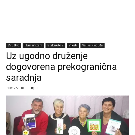
Društvo
Humanizam
Istaknuto 2
Vijesti
Velika Kladuša
Uz ugodno druženje
dogovorena prekogranična
saradnja
10/12/2018
0