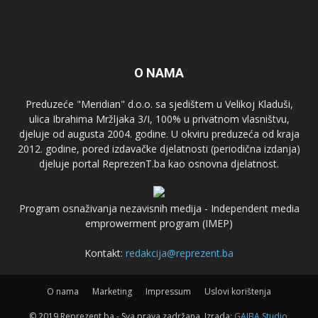
O NAMA
Preduzeće "Meridian" d.o.o. sa sjedištem u Velikoj Kladuši,
ulica Ibrahima Mržljaka 3/I, 100% u privatnom vlasništvu,
djeluje od augusta 2004. godine. U okviru preduzeća od kraja
2012. godine, pored izdavačke djelatnosti (periodična izdanja)
djeluje portal ReprezenT.ba kao osnovna djelatnost.
Program osnaživanja nezavisnih medija - Independent media
emprowerment program (IMEP)
Kontakt:
redakcija@reprezent.ba
O nama
Marketing
Impressum
Uslovi korištenja
© 2019 Reprezent.ba - Sva prava zadržana. Izrada:
GAJBA Studio
.