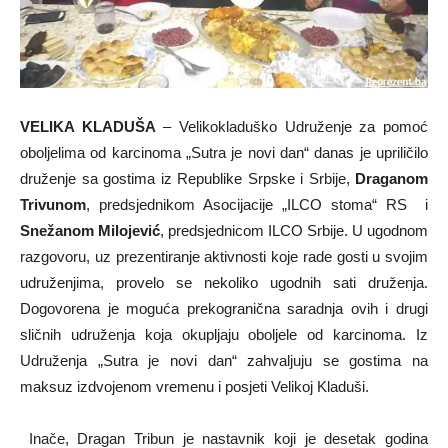
VELIKA KLADUŠA
– Velikokladuško Udruženje za pomoć
oboljelima od karcinoma „Sutra je novi dan“ danas je upriličilo
druženje sa gostima iz Republike Srpske i Srbije,
Draganom
Trivunom
, predsjednikom Asocijacije „ILCO stoma“ RS i
Snežanom Milojević
, predsjednicom ILCO Srbije. U ugodnom
razgovoru, uz prezentiranje aktivnosti koje rade gosti u svojim
udruženjima, provelo se nekoliko ugodnih sati druženja.
Dogovorena je moguća prekogranična saradnja ovih i drugi
sličnih udruženja koja okupljaju oboljele od karcinoma. Iz
Udruženja „Sutra je novi dan“ zahvaljuju se gostima na
maksuz izdvojenom vremenu i posjeti Velikoj Kladuši.
Inače, Dragan Tribun je nastavnik koji je desetak godina