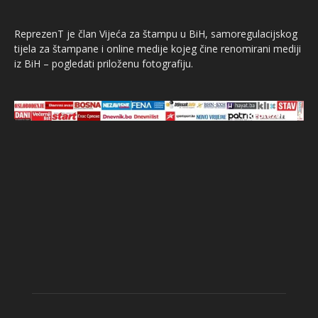
ReprezenT je član Vijeća za štampu u BiH, samoregulacijskog
tijela za štampane i online medije kojeg čine renomirani mediji
iz BiH – pogledati priloženu fotografiju.