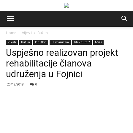
Home
Vijesti
Bužim
Vijesti
Bužim
Društvo
Humanizam
Istaknuto 2
NVO
Uspješno realizovan projekt
rehabilitacije članova
udruženja u Fojnici
20/12/2018
0