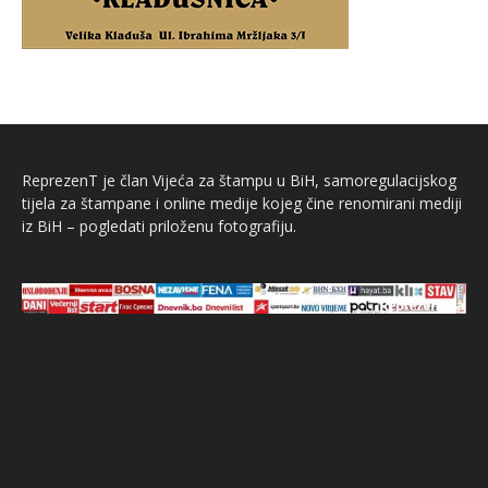
ReprezenT je član Vijeća za štampu u BiH, samoregulacijskog
tijela za štampane i online medije kojeg čine renomirani mediji
iz BiH – pogledati priloženu fotografiju.