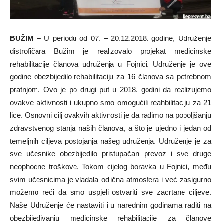
BUŽIM –
U periodu od 07. – 20.12.2018. godine, Udruženje
distrofičara Bužim je realizovalo projekat medicinske
rehabilitacije članova udruženja u Fojnici. Udruženje je ove
godine obezbijedilo rehabilitaciju za 16 članova sa potrebnom
pratnjom. Ovo je po drugi put u 2018. godini da realizujemo
ovakve aktivnosti i ukupno smo omogućili reahbilitaciju za 21
lice. Osnovni cilj ovakvih aktivnosti je da radimo na poboljšanju
zdravstvenog stanja naših članova, a što je ujedno i jedan od
temeljnih ciljeva postojanja našeg udruženja. Udruženje je za
sve učesnike obezbijedilo pristupačan prevoz i sve druge
neophodne troškove. Tokom cijelog boravka u Fojnici, među
svim učesnicima je vladala odlična atmosfera i već zasigurno
možemo reći da smo uspjeli ostvariti sve zacrtane ciljeve.
Naše Udruženje će nastaviti i u narednim godinama raditi na
obezbijeđivanju medicinske rehabilitacije za članove