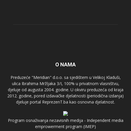
O NAMA
Preduzeće "Meridian" d.o.o. sa sjedištem u Velikoj Kladuši,
ulica Ibrahima Mržljaka 3/I, 100% u privatnom vlasništvu,
djeluje od augusta 2004. godine. U okviru preduzeća od kraja
2012. godine, pored izdavačke djelatnosti (periodična izdanja)
djeluje portal ReprezenT.ba kao osnovna djelatnost.
Program osnaživanja nezavisnih medija - Independent media
emprowerment program (IMEP)