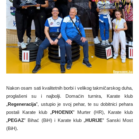
Nakon osam sati kvalitetnih borbi i velikog takmičarskog duha,
proglašeni su i najbolji. Domaćin turnira, Karate klub
„
Regeneracija
”, ustupio je svoj pehar, te su dobitnici pehara
postali Karate klub „
PHOENIX
” Murter (HR), Karate klub
„
PEGAZ
” Bihać (BiH) i Karate klub „
HURIJE
” Sanski Most
(BiH).