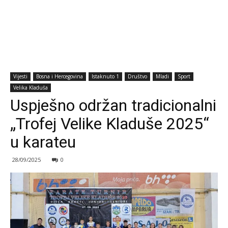
Vijesti
Bosna i Hercegovina
Istaknuto 1
Društvo
Mladi
Sport
Velika Kladuša
Uspješno održan tradicionalni
„Trofej Velike Kladuše 2025“
u karateu
28/09/2025
0