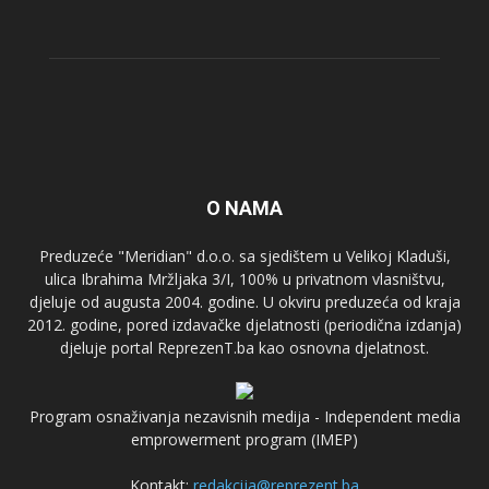
O NAMA
Preduzeće "Meridian" d.o.o. sa sjedištem u Velikoj Kladuši,
ulica Ibrahima Mržljaka 3/I, 100% u privatnom vlasništvu,
djeluje od augusta 2004. godine. U okviru preduzeća od kraja
2012. godine, pored izdavačke djelatnosti (periodična izdanja)
djeluje portal ReprezenT.ba kao osnovna djelatnost.
Program osnaživanja nezavisnih medija - Independent media
emprowerment program (IMEP)
Kontakt:
redakcija@reprezent.ba