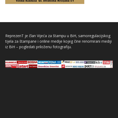
ReprezenT je član Vijeća za štampu u BiH, samoregulacijskog
tijela za štampane i online medije kojeg čine renomirani mediji
iz BiH – pogledati priloženu fotografiju.