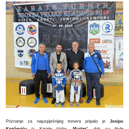
Priznanje za najuspješnijeg trenera pripalo je
Josipu
Kneževiću
iz Karate kluba „
Murter
”, dok su titule