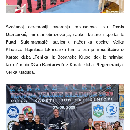
Svečanoj ceremoniji otvaranja prisustvovali su
Denis
Osmankić
, ministar obrazovanja, nauke, kulture i sporta, te
Fuad Sulejmanagić
, savjetnik načelnika općine Velika
Kladuša. Najmlađa takmičarka turnira bila je
Ema Šabić
iz
Karate kluba „
Feniks
” iz Bosanske Krupe, dok je najmlađi
takmičar bio
Džan Kantarević
iz Karate kluba „
Regeneracija
”
Velika Kladuša.