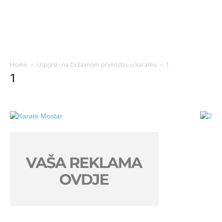
Home
Uspjesi i na Državnom prvenstvu u karateu
1
1