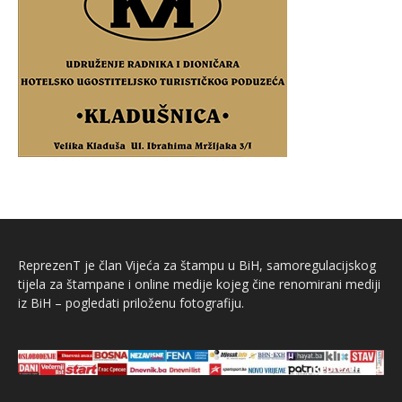
ReprezenT je član Vijeća za štampu u BiH, samoregulacijskog
tijela za štampane i online medije kojeg čine renomirani mediji
iz BiH – pogledati priloženu fotografiju.