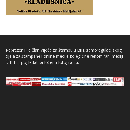
ReprezenT je član Vijeća za štampu u BiH, samoregulacijskog
tijela za štampane i online medije kojeg čine renomirani mediji
iz BiH – pogledati priloženu fotografiju.