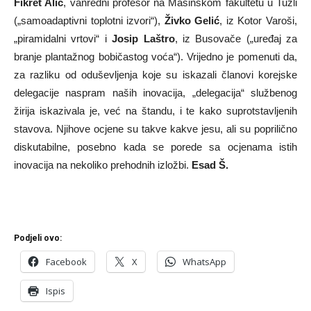
Fikret Alić
, vanredni profesor na Mašinskom fakultetu u Tuzli
(„samoadaptivni toplotni izvori“),
Živko Gelić
, iz Kotor Varoši,
„piramidalni vrtovi“ i
Josip Laštro
, iz Busovače („uređaj za
branje plantažnog bobičastog voća“). Vrijedno je pomenuti da,
za razliku od oduševljenja koje su iskazali članovi korejske
delegacije naspram naših inovacija, „delegacija“ službenog
žirija iskazivala je, već na štandu, i te kako suprotstavljenih
stavova. Njihove ocjene su takve kakve jesu, ali su poprilično
diskutabilne, posebno kada se porede sa ocjenama istih
inovacija na nekoliko prehodnih izložbi.
Esad Š.
Podjeli ovo:
Facebook
X
WhatsApp
Ispis