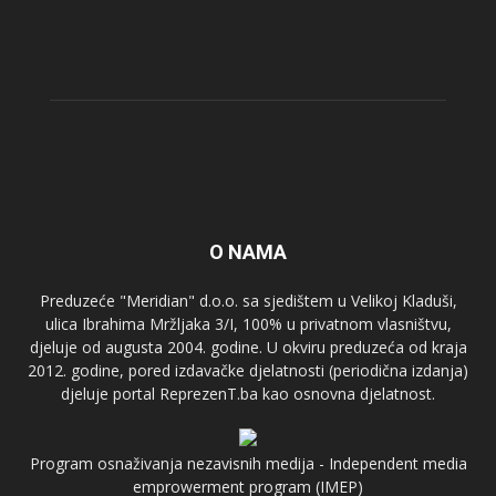
O NAMA
Preduzeće "Meridian" d.o.o. sa sjedištem u Velikoj Kladuši,
ulica Ibrahima Mržljaka 3/I, 100% u privatnom vlasništvu,
djeluje od augusta 2004. godine. U okviru preduzeća od kraja
2012. godine, pored izdavačke djelatnosti (periodična izdanja)
djeluje portal ReprezenT.ba kao osnovna djelatnost.
Program osnaživanja nezavisnih medija - Independent media
emprowerment program (IMEP)