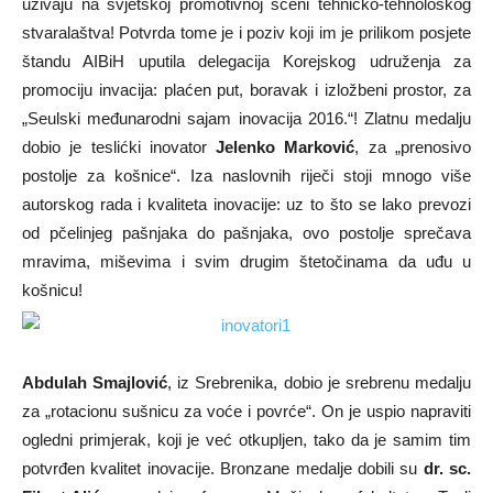
uživaju na svjetskoj promotivnoj sceni tehničko-tehnološkog
stvaralaštva! Potvrda tome je i poziv koji im je prilikom posjete
štandu AIBiH uputila delegacija Korejskog udruženja za
promociju invacija: plaćen put, boravak i izložbeni prostor, za
„Seulski međunarodni sajam inovacija 2016.“! Zlatnu medalju
dobio je teslićki inovator
Jelenko Marković
, za „prenosivo
postolje za košnice“. Iza naslovnih riječi stoji mnogo više
autorskog rada i kvaliteta inovacije: uz to što se lako prevozi
od pčelinjeg pašnjaka do pašnjaka, ovo postolje sprečava
mravima, miševima i svim drugim štetočinama da uđu u
košnicu!
Abdulah Smajlović
, iz Srebrenika, dobio je srebrenu medalju
za „rotacionu sušnicu za voće i povrće“. On je uspio napraviti
ogledni primjerak, koji je već otkupljen, tako da je samim tim
potvrđen kvalitet inovacije. Bronzane medalje dobili su
dr. sc.