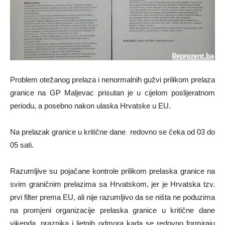
Problem otežanog prelaza i nenormalnih gužvi prilikom prelaza
granice na GP Maljevac prisutan je u cijelom poslijeratnom
periodu, a posebno nakon ulaska Hrvatske u EU.
Na prelazak granice u kritične dane redovno se čeka od 03 do
05 sati.
Razumljive su pojačane kontrole prilikom prelaska granice na
svim graničnim prelazima sa Hrvatskom, jer je Hrvatska tzv.
prvi filter prema EU, ali nije razumljivo da se ništa ne poduzima
na promjeni organizacije prelaska granice u kritične dane
vikenda, praznika i ljetnih odmora kada se redovno formiraju