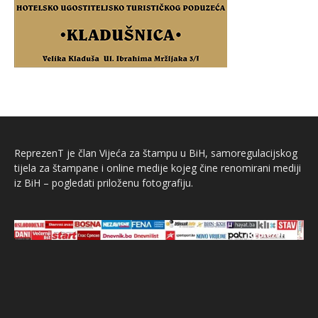
ReprezenT je član Vijeća za štampu u BiH, samoregulacijskog
tijela za štampane i online medije kojeg čine renomirani mediji
iz BiH – pogledati priloženu fotografiju.