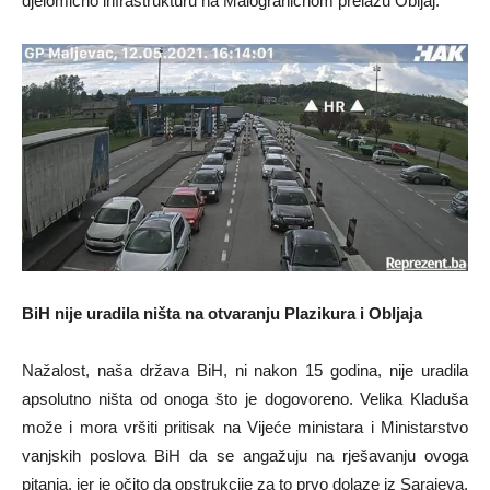
djelomično infrastrukturu na Malograničnom prelazu Obljaj.
BiH nije uradila ništa na otvaranju Plazikura i Obljaja
Nažalost, naša država BiH, ni nakon 15 godina, nije uradila
apsolutno ništa od onoga što je dogovoreno. Velika Kladuša
može i mora vršiti pritisak na Vijeće ministara i Ministarstvo
vanjskih poslova BiH da se angažuju na rješavanju ovoga
pitanja, jer je očito da opstrukcije za to prvo dolaze iz Sarajeva,