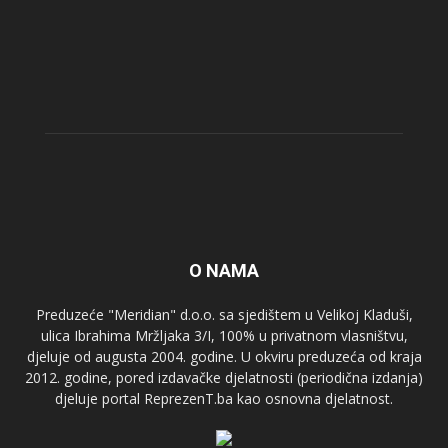
O NAMA
Preduzeće "Meridian" d.o.o. sa sjedištem u Velikoj Kladuši,
ulica Ibrahima Mržljaka 3/I, 100% u privatnom vlasništvu,
djeluje od augusta 2004. godine. U okviru preduzeća od kraja
2012. godine, pored izdavačke djelatnosti (periodična izdanja)
djeluje portal ReprezenT.ba kao osnovna djelatnost.