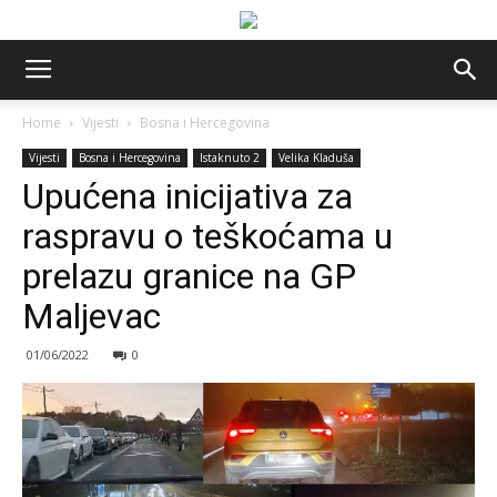
Home
Vijesti
Bosna i Hercegovina
Vijesti
Bosna i Hercegovina
Istaknuto 2
Velika Kladuša
Upućena inicijativa za
raspravu o teškoćama u
prelazu granice na GP
Maljevac
01/06/2022
0