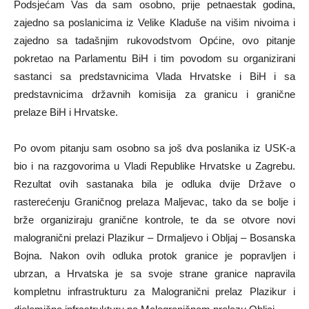
Podsjećam Vas da sam osobno, prije petnaestak godina,
zajedno sa poslanicima iz Velike Kladuše na višim nivoima i
zajedno sa tadašnjim rukovodstvom Općine, ovo pitanje
pokretao na Parlamentu BiH i tim povodom su organizirani
sastanci sa predstavnicima Vlada Hrvatske i BiH i sa
predstavnicima državnih komisija za granicu i granične
prelaze BiH i Hrvatske.
Po ovom pitanju sam osobno sa još dva poslanika iz USK-a
bio i na razgovorima u Vladi Republike Hrvatske u Zagrebu.
Rezultat ovih sastanaka bila je odluka dvije Države o
rasterećenju Graničnog prelaza Maljevac, tako da se bolje i
brže organiziraju granične kontrole, te da se otvore novi
malogranični prelazi Plazikur – Drmaljevo i Obljaj – Bosanska
Bojna. Nakon ovih odluka protok granice je popravljen i
ubrzan, a Hrvatska je sa svoje strane granice napravila
kompletnu infrastrukturu za Malogranični prelaz Plazikur i