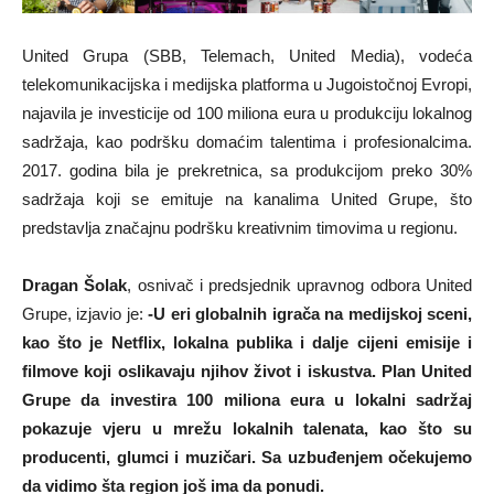
United Grupa (SBB, Telemach, United Media), vodeća
telekomunikacijska i medijska platforma u Jugoistočnoj Evropi,
najavila je investicije od 100 miliona eura u produkciju lokalnog
sadržaja, kao podršku domaćim talentima i profesionalcima.
2017. godina bila je prekretnica, sa produkcijom preko 30%
sadržaja koji se emituje na kanalima United Grupe, što
predstavlja značajnu podršku kreativnim timovima u regionu.
Dragan Šolak
, osnivač i predsjednik upravnog odbora United
Grupe, izjavio je:
-U eri globalnih igrača na medijskoj sceni,
kao što je Netflix, lokalna publika i dalje cijeni emisije i
filmove koji oslikavaju njihov život i iskustva. Plan United
Grupe da investira 100 miliona eura u lokalni sadržaj
pokazuje vjeru u mrežu lokalnih talenata, kao što su
producenti, glumci i muzičari. Sa uzbuđenjem očekujemo
da vidimo šta region još ima da ponudi.