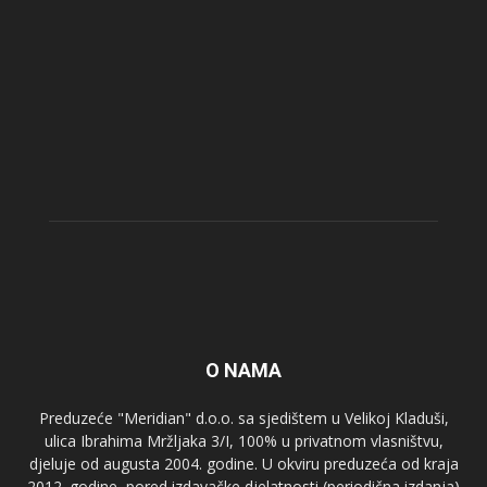
O NAMA
Preduzeće "Meridian" d.o.o. sa sjedištem u Velikoj Kladuši,
ulica Ibrahima Mržljaka 3/I, 100% u privatnom vlasništvu,
djeluje od augusta 2004. godine. U okviru preduzeća od kraja
2012. godine, pored izdavačke djelatnosti (periodična izdanja)