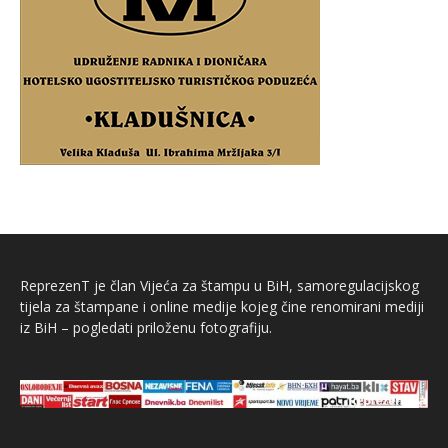
ReprezenT je član Vijeća za štampu u BiH, samoregulacijskog
tijela za štampane i online medije kojeg čine renomirani mediji
iz BiH – pogledati priloženu fotografiju.