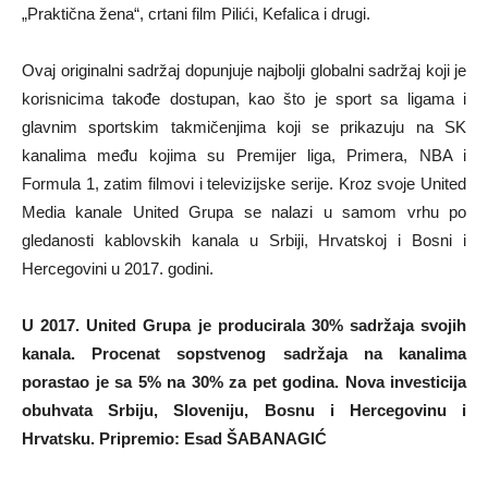
„Praktična žena“, crtani film Pilići, Kefalica i drugi.
Ovaj originalni sadržaj dopunjuje najbolji globalni sadržaj koji je
korisnicima takođe dostupan, kao što je sport sa ligama i
glavnim sportskim takmičenjima koji se prikazuju na SK
kanalima među kojima su Premijer liga, Primera, NBA i
Formula 1, zatim filmovi i televizijske serije. Kroz svoje United
Media kanale United Grupa se nalazi u samom vrhu po
gledanosti kablovskih kanala u Srbiji, Hrvatskoj i Bosni i
Hercegovini u 2017. godini.
U 2017. United Grupa je producirala 30% sadržaja svojih
kanala. Procenat sopstvenog sadržaja na kanalima
porastao je sa 5% na 30% za pet godina. Nova investicija
obuhvata Srbiju, Sloveniju, Bosnu i Hercegovinu i
Hrvatsku. Pripremio: Esad ŠABANAGIĆ