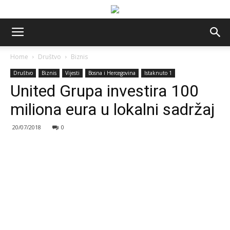
Home
Društvo
Biznis
Društvo
Biznis
Vijesti
Bosna i Hercegovina
Istaknuto 1
United Grupa investira 100
miliona eura u lokalni sadržaj
20/07/2018
0