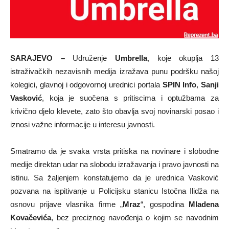
SARAJEVO –
Udruženje
Umbrella
, koje okuplja 13
istraživačkih nezavisnih medija izražava punu podršku našoj
kolegici, glavnoj i odgovornoj urednici portala
SPIN Info
,
Sanji
Vasković
, koja je suočena s pritiscima i optužbama za
krivično djelo klevete, zato što obavlja svoj novinarski posao i
iznosi važne informacije u interesu javnosti.
Smatramo da je svaka vrsta pritiska na novinare i slobodne
medije direktan udar na slobodu izražavanja i pravo javnosti na
istinu. Sa žaljenjem konstatujemo da je urednica Vasković
pozvana na ispitivanje u Policijsku stanicu Istočna Ilidža na
osnovu prijave vlasnika firme „
Mraz
“, gospodina
Mladena
Kovačevića
, bez preciznog navođenja o kojim se navodnim