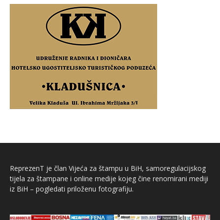
ReprezenT je član Vijeća za štampu u BiH, samoregulacijskog
tijela za štampane i online medije kojeg čine renomirani mediji
iz BiH – pogledati priloženu fotografiju.