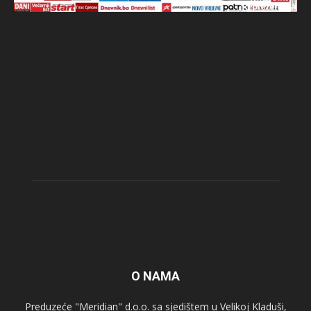
O NAMA
Preduzeće "Meridian" d.o.o. sa sjedištem u Velikoj Kladuši,