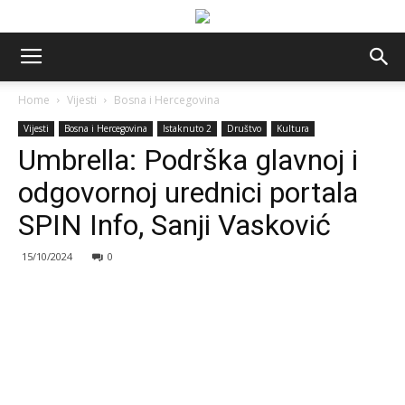
Home
Vijesti
Bosna i Hercegovina
Vijesti
Bosna i Hercegovina
Istaknuto 2
Društvo
Kultura
Umbrella: Podrška glavnoj i
odgovornoj urednici portala
SPIN Info, Sanji Vasković
15/10/2024
0