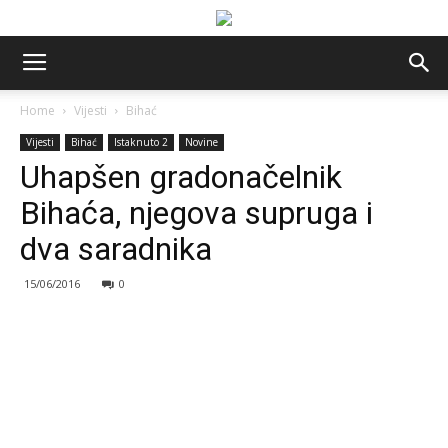
Home
Vijesti
Bihać
Vijesti
Bihać
Istaknuto 2
Novine
Uhapšen gradonačelnik
Bihaća, njegova supruga i
dva saradnika
15/06/2016
0