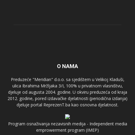
O NAMA
Preduzeće "Meridian" d.o.o. sa sjedištem u Velikoj Kladuši,
ulica Ibrahima Mržljaka 3/I, 100% u privatnom vlasništvu,
djeluje od augusta 2004. godine. U okviru preduzeća od kraja
2012. godine, pored izdavačke djelatnosti (periodična izdanja)
djeluje portal ReprezenT.ba kao osnovna djelatnost.
Program osnaživanja nezavisnih medija - Independent media
emprowerment program (IMEP)