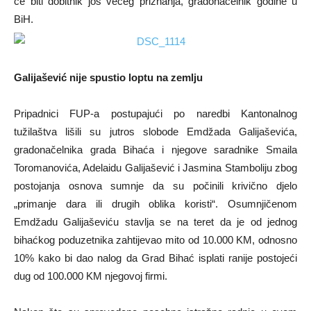
će biti dobitnik još većeg priznanja, gradonačelnik godine u
BiH.
Galijašević nije spustio loptu na zemlju
Pripadnici FUP-a postupajući po naredbi Kantonalnog
tužilaštva lišili su jutros slobode Emdžada Galijaševića,
gradonačelnika grada Bihaća i njegove saradnike Smaila
Toromanovića, Adelaidu Galijašević i Jasmina Stamboliju zbog
postojanja osnova sumnje da su počinili krivično djelo
„primanje dara ili drugih oblika koristi“. Osumnjičenom
Emdžadu Galijaševiću stavlja se na teret da je od jednog
bihaćkog poduzetnika zahtijevao mito od 10.000 KM, odnosno
10% kako bi dao nalog da Grad Bihać isplati ranije postojeći
dug od 100.000 KM njegovoj firmi.