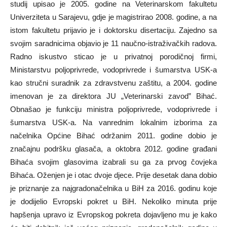
studij upisao je 2005. godine na Veterinarskom fakultetu
Univerziteta u Sarajevu, gdje je magistrirao 2008. godine, a na
istom fakultetu prijavio je i doktorsku disertaciju. Zajedno sa
svojim saradnicima objavio je 11 naučno-istraživačkih radova.
Radno iskustvo sticao je u privatnoj porodičnoj firmi,
Ministarstvu poljoprivrede, vodoprivrede i šumarstva USK-a
kao stručni suradnik za zdravstvenu zaštitu, a 2004. godine
imenovan je za direktora JU „Veterinarski zavod” Bihać.
Obnašao je funkciju ministra poljoprivrede, vodoprivrede i
šumarstva USK-a. Na vanrednim lokalnim izborima za
načelnika Općine Bihać održanim 2011. godine dobio je
značajnu podršku glasača, a oktobra 2012. godine građani
Bihaća svojim glasovima izabrali su ga za prvog čovjeka
Bihaća. Oženjen je i otac dvoje djece. Prije desetak dana dobio
je priznanje za najgradonačelnika u BiH za 2016. godinu koje
je dodijelio Evropski pokret u BiH. Nekoliko minuta prije
hapšenja upravo iz Evropskog pokreta dojavljeno mu je kako