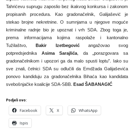
Tahrićevu suprugu zaposlio bez ikakvog konkursa i zakonom
propisanih procedura. Kao gradonačelnik, Galijašević je
stekao brojne nekretnine. O sumnjama u njegove moguće
kriminalne radnje bio je upoznat i vrh SDA. Zbog toga je,
prema informacijama kojima raspolaže i kantonalno
Tužilaštvo,
Bakir Izetbegović
angažovao svog
potpredsjednika
Asima Sarajlića
, da „porazgovara sa
gradonačelnikom i upozori ga da malo spusti loptu”. Iako su
sve znali, čelnici SDA su odlučili da Emdžada Galijaševića
ponovo kandiduju za gradonačelnika Bihaća kao kandidata
svebošnjačke koalicije SDA-SBB.
Esad ŠABANAGIĆ
Podjeli ovo:
Facebook
X
WhatsApp
Ispis