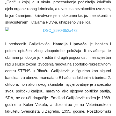
„Čarli“ u kojoj je u okviru procesuiranja počinitelja krivičnih
djela organiziranog kriminala, a u vezi sa nezakonitim uvozom,
krijumčarenjem, krivotvorenjem dokumentacije, nezakonitim
skladištenjem i utajama PDV-a, uhapšeno više lica.
I prethodnik Galijaševića,
Hamdija Lipovaća
, je hapšen i
potom optužen zbog zloupotrebe položaja ili ovlaštenja te
obmana pri dobijanju kredita ili drugih pogodnosti i nesavjestan
rad u službi tokom izvođenja radova na sportsko-rekreativnom
centru STENS u Bihaću. Galijašević je figurirao kao sigurni
kandidat za obnovu mandata u Bihaću na loklanim izborima 2.
oktobra, no nakon ovog skandala najvjerovatnije je zapečatio
svoju političku karijeru, naravno, ako njegova politička partija,
SDA, ne odluči drugačije. Emdžad Galijašević rođen je 1969.
godine u Kulen Vakufu, a diplomirao je na Veterinarskom
fakultetu Sveučilišta u Zagrebu, 1999. godine. Postdiplomski