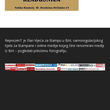
ReprezenT je član Vijeća za štampu u BiH, samoregulacijskog
tijela za štampane i online medije kojeg čine renomirani mediji
iz BiH – pogledati priloženu fotografiju.