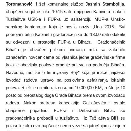
Toromanović
, i šef komunalne službe
Jasmin Stambolija
,
uhapšeni su jutros oko 10:15 sati u njegovu Kabinetu u akciji
Tužilaštva USK-a i FUP-a uz asistenciju MUP-a Unsko-
sanskog kantona, a koja je nosila naziv „Una 2016“. Svi
pobrojani bili u Kabinetu gradonačelnika do 13:00 sati odakele
su odvezeni u prostorije FUP-a u Bihaću. Gradonačelnik
Bihaća je uhvaćen prilikom primanja mita sa zakonito
označenim novčanicama od vlasnika jedne građevinske firme
koja je obavljala poslove gradnje puteva na području Bihaća.
Navodno, radi se o firmi „Sany Boy“ koja je inače najčešći
izvođač radova upravo na poslovima asfaltiranja lokalnih
puteva. Riječ je o mitu u iznosu od 10.000,00 KM, a što je 10
posto od preostalog duga Grada Bihaća prema ovom izvođaču
radova. Nakon pretresa kancelarije Galijaševića i ostale
uhapšene pripadnici FUP-a i Detašman Bihać su
gradonačelnika prebacili u tužilaštvo. Iz Tužilaštva BiH su
pojasnili kako ovo hapšenje nema veze sa jutoršnjom akcijom