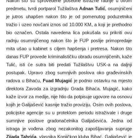
Nakon što su sprovedene posebne istražne radnje u ovom
predmetu, tvrdi portparol Tužilaštva
Adnan Tulić
, osumjničeni
je jutros uhapšen nakon što je od pomenutog poduzetnika
tražio i uzeo novčani iznos od 10.000 KM, a koji je prethodno
bio označen. Ostala navedena lica pokušala su prikriti ovu
radnju osumnjičenog nakon što je FUP poslije primopredaje
mita ušao u kabinet s ciljem hapšenja i pretresa. Nakon što
danas FUP provede kriminalističku obradu osumnjičenih, kaže
Tulić, isti će sutra biti predati Tužilaštvu USK-a na daljnji
postupak. Upravo zbog sumnjivih poslova oko građevinskih
radova u Bihaću,
Fuad Mujagić
je podnio ostavku na mjesto
direktora Zavoda za izgradnju Grada Bihaća. Mujagić, kako
kaže izvor za medije, nije htio da potpisuje ugovore na osnovu
kojih je Galijašević kasnije tražio proviziju. Osim ovih poslova,
policijske agencije su u proteklom periodu istraživale i druge
sumnjive poslove gradonačelnika Galijaševića. Jedna od
istraga je vođena zbog nezakonitog zapošljavanja supruge
Zijada Tahrića
, vlasnika Konjičkog kluba Bihać. Galijašević je