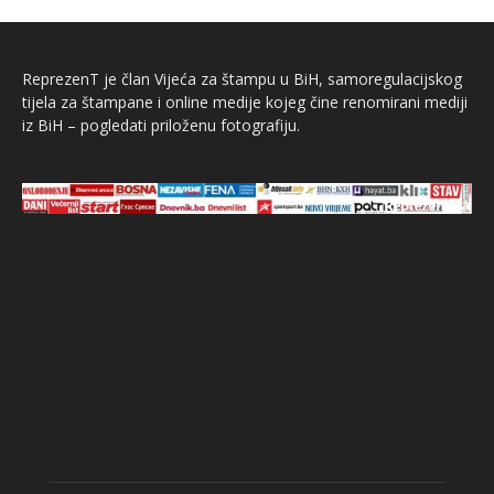
ReprezenT je član Vijeća za štampu u BiH, samoregulacijskog
tijela za štampane i online medije kojeg čine renomirani mediji
iz BiH – pogledati priloženu fotografiju.