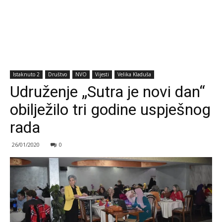
Istaknuto 2
Društvo
NVO
Vijesti
Velika Kladuša
Udruženje „Sutra je novi dan“
obilježilo tri godine uspješnog
rada
26/01/2020
0