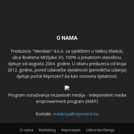
O NAMA
Preduzeće "Meridian" d.o.o. sa sjedištem u Velikoj Kladuši,
ulica Ibrahima Mržljaka 3/I, 100% u privatnom vlasništvu,
djeluje od augusta 2004. godine. U okviru preduzeća od kraja
2012. godine, pored izdavačke djelatnosti (periodična izdanja)
djeluje portal ReprezenT.ba kao osnovna djelatnost.
Program osnaživanja nezavisnih medija - Independent media
emprowerment program (IMEP)
Kontakt:
redakcija@reprezent.ba
O nama
Marketing
Impressum
Uslovi korištenja