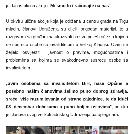
je danas uličnu akciju „
Mi smo tu i računajte na nas
“.
U okviru ulične akcije koja je održana u centru grada na Trgu
mladih, članovi Udruženja su dijelili prigodan materijal, te u
razgovoru sa građanima ukazivali na sve poteškoće sa kojima
se susreću osobe sa invaliditetom u Velikoj Kladuši. Ovim se
željelo osvijestiti javnost o pravima, mogućnostima i
problemima sa kojima se svakodnevno susreću osobe sa
invaliditetom.
„
Svim osobama sa invaliditetom BiH, naše Općine a
posebno našim članovima želimo puno dobrog zdravlja,
sreće, više razumijevanja od strane zajednice, te da idući
03. decembar dočekamo u puno boljim uslovima
”, poruka
je članova ovog velikokladuškog Udruženja paraplegičara.