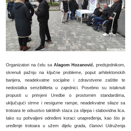
Organizatori na čelu sa
Alagom Hozanović
, predsjednikom,
skrenuli pažnju na ključne probleme, poput arhitektonskih
barijera, neadekvatne socijalne i zdravstvene zaštite te
nedostatka senzibiliteta u zajednici. Posebno su istaknuti
propusti u primjeni Uredbe o prostornim standardima,
uključujući strme i nesigurne rampe, neadekvatne silaze sa
trotoara te odsustvo taktilnih staza za slijepa i slabovidna lica.
Iako su pohvaljeni određeni koraci unapređenja, kao što je
uređenje trotoara u užem dijelu grada, članovi Udruženja