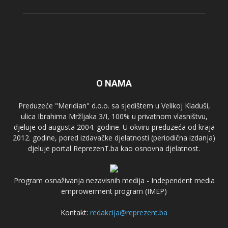
O NAMA
Preduzeće "Meridian" d.o.o. sa sjedištem u Velikoj Kladuši,
ulica Ibrahima Mržljaka 3/I, 100% u privatnom vlasništvu,
djeluje od augusta 2004. godine. U okviru preduzeća od kraja
2012. godine, pored izdavačke djelatnosti (periodična izdanja)
djeluje portal ReprezenT.ba kao osnovna djelatnost.
Program osnaživanja nezavisnih medija - Independent media
emprowerment program (IMEP)
Kontakt:
redakcija@reprezent.ba