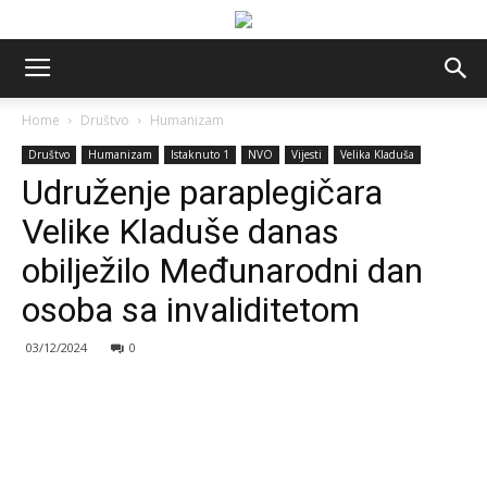
Home
Društvo
Humanizam
Društvo
Humanizam
Istaknuto 1
NVO
Vijesti
Velika Kladuša
Udruženje paraplegičara
Velike Kladuše danas
obilježilo Međunarodni dan
osoba sa invaliditetom
03/12/2024
0