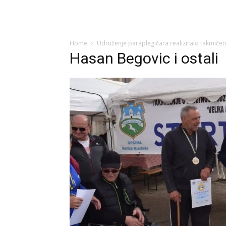
Home
Udruženje paraplegičara realiziralo takmičen
Hasan Begovic i ostali