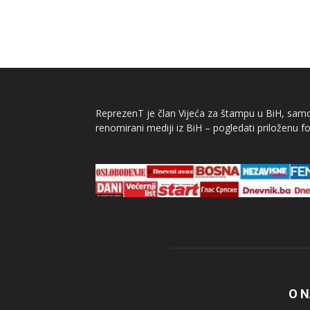
ReprezenT je član Vijeća za štampu u BiH, samor
renomirani mediji iz BiH – pogledati priloženu fo
O 