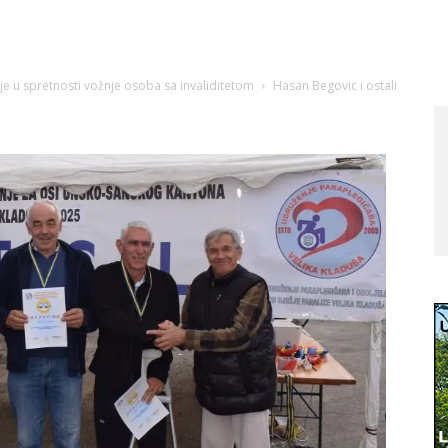
je u spretnosti vožnje osoba sa invaliditetom
Hasan Begovic i ostali