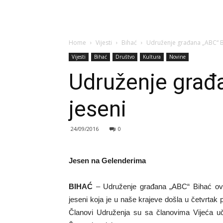
Home
Vijesti
Bihać
Udruženje građana „ABC“ Bi
Vijesti
Bihać
Društvo
Kultura
Novine
Udruženje građa
jeseni
24/09/2016
0
Jesen na Gelenderima
BIHAĆ
– Udruženje građana „ABC“ Bihać ove g
jeseni koja je u naše krajeve došla u četvrtak
Članovi Udruženja su sa članovima Vijeća uč