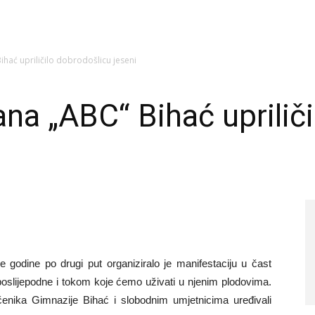
hać upriličilo dobrodošlicu jeseni
na „ABC“ Bihać uprilič
odine po drugi put organiziralo je manifestaciju u čast
 poslijepodne i tokom koje ćemo uživati u njenim plodovima.
enika Gimnazije Bihać i slobodnim umjetnicima uređivali