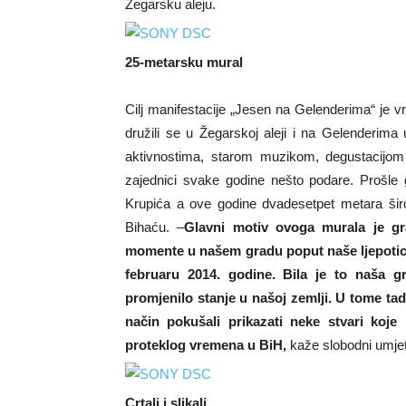
Žegarsku aleju.
25-metarsku mural
Cilj manifestacije „Jesen na Gelenderima“ je vra
družili se u Žegarskoj aleji i na Gelenderima 
aktivnostima, starom muzikom, degustacijom 
zajednici svake godine nešto podare. Prošle g
Krupića a ove godine dvadesetpet metara širo
Bihaću. –
Glavni motiv ovoga murala je grad
momente u našem gradu poput naše ljepotice
februaru 2014. godine. Bila je to naša g
promjenilo stanje u našoj zemlji. U tome tad
način pokušali prikazati neke stvari koj
proteklog vremena u BiH,
kaže slobodni umje
Crtali i slikali