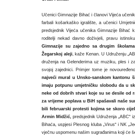
Učenici Gimnazije Bihać i članovi Vijeća učeni
farbali košarkaško igralište, a učenici Umjetni
predsjednik Vijeća učenika Gimnazije Bihać kaž
roditelji nekad davno doživjeli, pravu istin
Gimnazije su zajedno sa drugim školama 
Žegarskoj aleji
, kaže Kenan. U Udruženju „ABC
druženja na Gelenderima uz muziku, ples i zaba
svojoj zajednici. Primjer tome je novouređen
najveći mural u Unsko-sanskom kantonu ši
imaju potpunu umjetničku slobodu da u skl
neke od dobrih stvari koje su se desile od 
za vrijeme poplava u BiH spašavali naše s
bili februarski protesti kojima se skoro cij
Armin Midžić,
predsjednik Udruženja „ABC“ iz 
Bihaća, uspjesi Plesnog kluba „Virus“ i NK „J
vječnu uspomenu našim sugrađanima koji će še