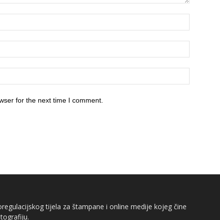
wser for the next time I comment.
egulacijskog tijela za štampane i online medije kojeg čine
tografiju.