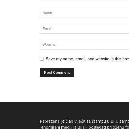
Save my name, email, and website in this bro
ReprezenT je član Vijeća za štampu u BiH, samor
renomirani mediji iz BiH – pogledati priloženu fo