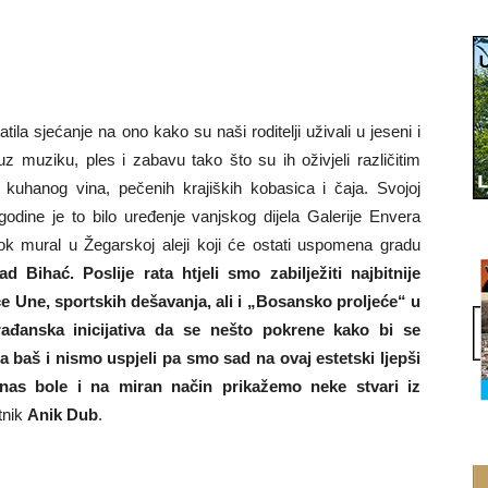
tila sjećanje na ono kako su naši roditelji uživali u jeseni i
uz muziku, ples i zabavu tako što su ih oživjeli različitim
kuhanog vina, pečenih krajiških kobasica i čaja. Svojoj
odine je to bilo uređenje vanjskog dijela Galerije Envera
k mural u Žegarskoj aleji koji će ostati uspomena gradu
 Bihać. Poslije rata htjeli smo zabilježiti najbitnije
 Une, sportskih dešavanja, ali i „Bosansko proljeće“ u
rađanska inicijativa da se nešto pokrene kako bi se
a baš i nismo uspjeli pa smo sad na ovaj estetski ljepši
e nas bole i na miran način prikažemo neke stvari iz
tnik
Anik Dub
.