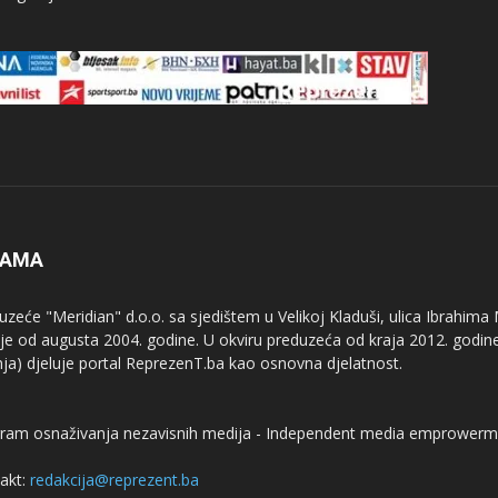
NAMA
uzeće "Meridian" d.o.o. sa sjedištem u Velikoj Kladuši, ulica Ibrahima
uje od augusta 2004. godine. U okviru preduzeća od kraja 2012. godine
nja) djeluje portal ReprezenT.ba kao osnovna djelatnost.
ram osnaživanja nezavisnih medija - Independent media emprowerm
akt:
redakcija@reprezent.ba