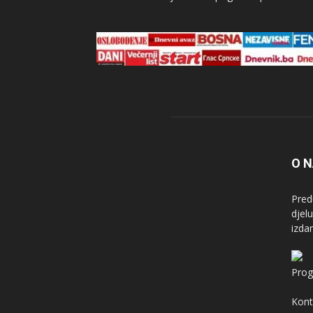
O 
Pred
djel
izda
Prog
Kont