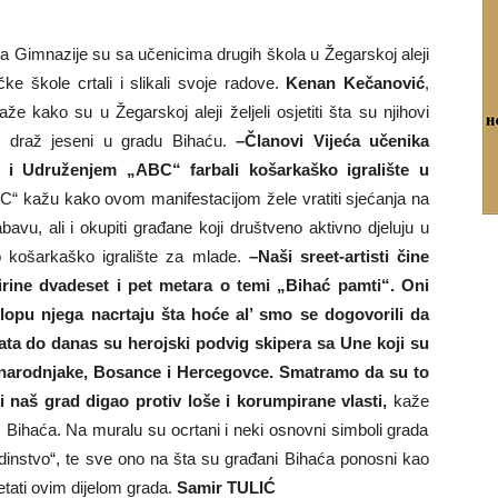
ka Gimnazije su sa učenicima drugih škola u Žegarskoj aleji
čke škole crtali i slikali svoje radove.
Kenan Kečanović
,
e kako su u Žegarskoj aleji željeli osjetiti šta su njihovi
sku draž jeseni u gradu Bihaću.
–Članovi Vijeća učenika
i Udruženjem „ABC“ farbali košarkaško igralište u
“ kažu kako ovom manifestacijom žele vratiti sjećanja na
vu, ali i okupiti građane koji društveno aktivno djeluju u
o košarkaško igralište za mlade.
–Naši sreet-artisti čine
rine dvadeset i pet metara o temi „Bihać pamti“. Oni
opu njega nacrtaju šta hoće al’ smo se dogovorili da
rata do danas su herojski podvig skipera sa Une koji su
unarodnjake, Bosance i Hercegovce. Smatramo da su to
eli naš grad digao protiv loše i korumpirane vlasti,
kaže
Bihaća. Na muralu su ocrtani i neki osnovni simboli grada
edinstvo“, te sve ono na šta su građani Bihaća ponosni kao
tati ovim dijelom grada.
Samir TULIĆ