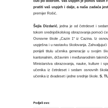
čuti po dobrom. Vaš uspjeh je ponos vaših rod
pratiti vaš uspjeh i dalje, a naša zadaća je
premijer Rošić.
Šejla Dizdarić
, jedna je od četrdeset i sedam
tokom srednjoškolskog obrazovanja pomoći će j
Osnovne škole „Cazin 1“ iz Cazina. Iz osnov
uspješna i u nastavku školovanja. Zahvaljujući t
ponijeli titulu učenika generacije u svojim 
kantonalnim, državnim i međunarodnim takmičenj
Ministarstva obrazovanja, nauke, kulture i 
učenika iz četrdeset i sedam osnovnih ško
učenika iz dvadeset i jedne srednje škole.
S. T
Podjeli ovo: