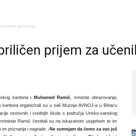
za učenike generacije
priličen prijem za učen
nskog kantona i
Muhamed Ramić
, ministar obrazovanja,
g kantona organizirali su u sali Muzeja AVNOJ-a u Bihaću
cije osnovnih i srednjih škola s područja Unsko-sanskog
i ministar Ramić čestitali su na iskazanom uspjehom te im
su im priznanja i nagrade.
-Ne sumnjam da ćemo za vas još