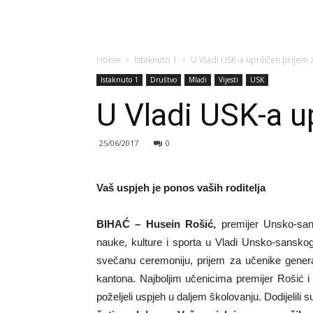
Home
Istaknuto 1
U Vladi USK-a upriličen prijem 
Istaknuto 1
Društvo
Mladi
Vijesti
USK
U Vladi USK-a u
25/06/2017
0
Vaš uspjeh je ponos vaših roditelja
BIHAĆ – Husein Rošić,
premijer Unsko-sa
nauke, kulture i sporta u Vladi Unsko-sansko
svečanu ceremoniju, prijem za učenike genera
kantona. Najboljim učenicima premijer Rošić 
poželjeli uspjeh u daljem školovanju. Dodijelili 