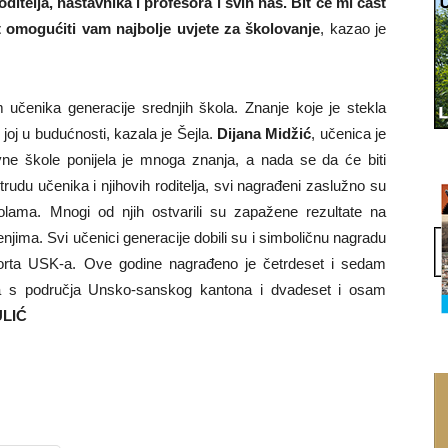
itelja, nastavnika i profesora i svih nas. Bit će mi čast
st omogućiti vam najbolje uvjete za školovanje
, kazao je
 učenika generacije srednjih škola. Znanje koje je stekla
oj u budućnosti, kazala je Šejla.
Dijana Midžić
, učenica je
ne škole ponijela je mnoga znanja, a nada se da će biti
rudu učenika i njihovih roditelja, svi nagrađeni zaslužno su
školama. Mnogi od njih ostvarili su zapažene rezultate na
ima. Svi učenici generacije dobili su i simboličnu nagradu
sporta USK-a. Ove godine nagrađeno je četrdeset i sedam
la s područja Unsko-sanskog kantona i dvadeset i osam
ULIĆ