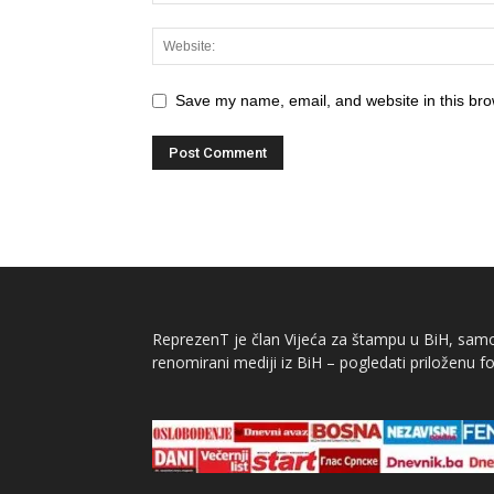
Save my name, email, and website in this bro
ReprezenT je član Vijeća za štampu u BiH, samor
renomirani mediji iz BiH – pogledati priloženu fo