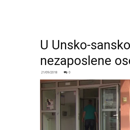
U Unsko-sansko
nezaposlene o
21/09/2018
0