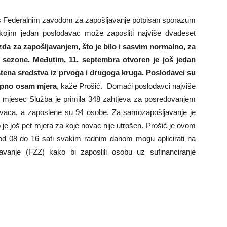
je s Federalnim zavodom za zapošljavanje potpisan sporazum
iv kojim jedan poslodavac može zaposliti najviše dvadeset
ezda za zapošljavanjem, što je bilo i sasvim normalno, za
e sezone. Međutim, 11. septembra otvoren je još jedan
štena sredstva iz prvoga i drugoga kruga. Poslodavci su
ukupno osam mjera
, kaže Prošić. Domaći poslodavci najviše
šli mjesec Služba je primila 348 zahtjeva za posredovanjem
avaca, a zaposlene su 94 osobe. Za samozapošljavanje je
je još pet mjera za koje novac nije utrošen. Prošić je ovom
d 08 do 16 sati svakim radnim danom mogu aplicirati na
avanje (FZZ) kako bi zaposlili osobu uz sufinanciranje