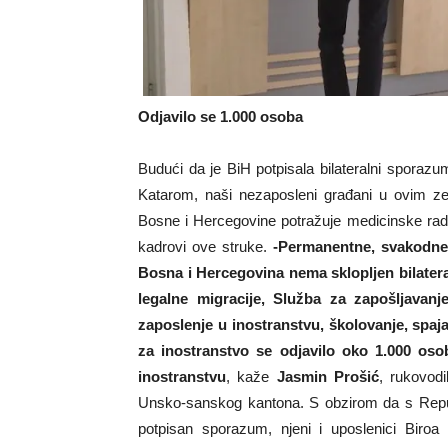
Odjavilo se 1.000 osoba
Budući da je BiH potpisala bilateralni spora
Katarom, naši nezaposleni građani u ovim ze
Bosne i Hercegovine potražuje medicinske radni
kadrovi ove struke.
-Permanentne, svakodne
Bosna i Hercegovina nema sklopljen bilatera
legalne migracije, Služba za zapošljavan
zaposlenje u inostranstvu, školovanje, spaj
za inostranstvo se odjavilo oko 1.000 osob
inostranstvu
, kaže
Jasmin Prošić
, rukovod
Unsko-sanskog kantona. S obzirom da s Rep
potpisan sporazum, njeni i uposlenici Biroa