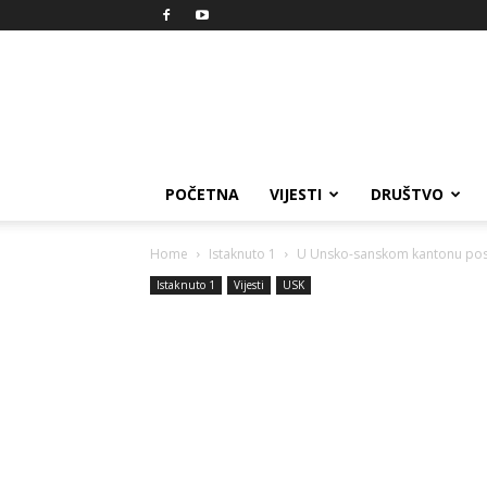
Reprezent
POČETNA
VIJESTI
DRUŠTVO
Home
Istaknuto 1
U Unsko-sanskom kantonu pos
Istaknuto 1
Vijesti
USK