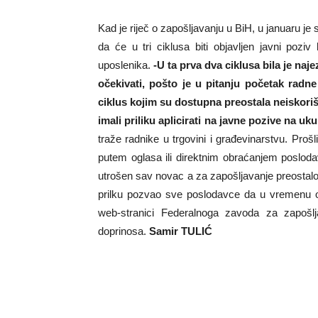
Kad je riječ o zapošljavanju u BiH, u januaru 
da će u tri ciklusa biti objavljen javni poz
uposlenika.
-U ta prva dva ciklusa bila je naj
očekivati, pošto je u pitanju početak radn
ciklus kojim su dostupna preostala neiskori
imali priliku aplicirati na javne pozive na 
traže radnike u trgovini i građevinarstvu. Pro
putem oglasa ili direktnim obraćanjem poslod
utrošen sav novac a za zapošljavanje preostalo 
prilku pozvao sve poslodavce da u vremenu o
web-stranici Federalnoga zavoda za zapošlj
doprinosa.
Samir TULIĆ