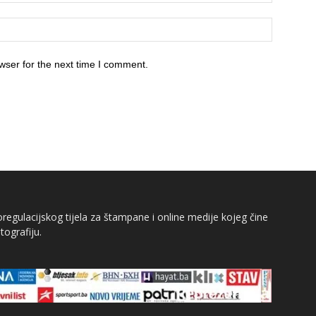
wser for the next time I comment.
egulacijskog tijela za štampane i online medije kojeg čine
tografiju.