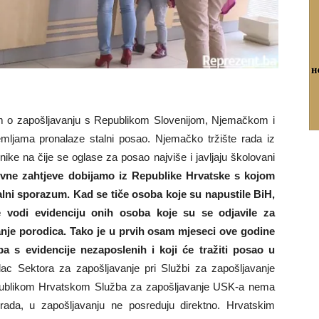
zum o zapošljavanju s Republikom Slovenijom, Njemačkom i
mljama pronalaze stalni posao. Njemačko tržište rada iz
ke na čije se oglase za posao najviše i javljaju školovani
vne zahtjeve dobijamo iz Republike Hrvatske s kojom
lni sporazum. Kad se tiče osoba koje su napustile BiH,
je vodi evidenciju onih osoba koje su se odjavile za
anje porodica. Tako je u prvih osam mjeseci ove godine
a s evidencije nezaposlenih i koji će tražiti posao u
ilac Sektora za zapošljavanje pri Službi za zapošljavanje
ublikom Hrvatskom Služba za zapošljavanje USK-a nema
 rada, u zapošljavanju ne posreduju direktno. Hrvatskim