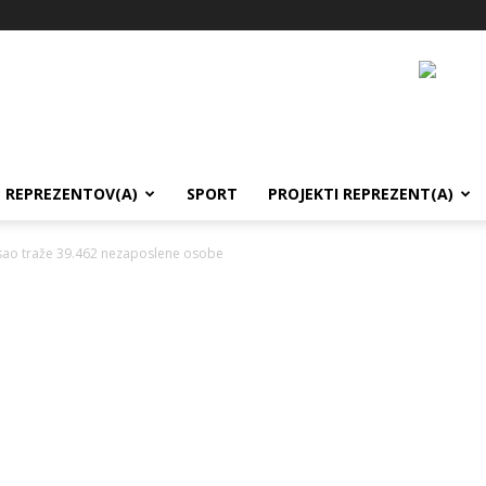
REPREZENTOV(A)
SPORT
PROJEKTI REPREZENT(A)
ao traže 39.462 nezaposlene osobe