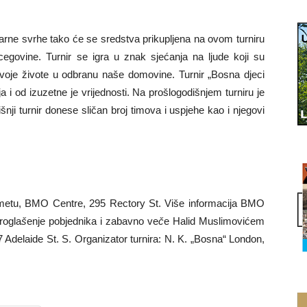
tarne svrhe tako će se sredstva prikupljena na ovom turniru
egovine. Turnir se igra u znak sjećanja na ljude koji su
svoje živote u odbranu naše domovine. Turnir „Bosna djeci
 i od izuzetne je vrijednosti. Na prošlogodišnjem turniru je
i turnir donese sličan broj timova i uspjehe kao i njegovi
ometu, BMO Centre, 295 Rectory St. Više informacija BMO
ogla
š
enje pobjednika i zabavno ve
č
e Halid Muslimovićem
 Adelaide St. S. Organizator turnira: N. K. „Bosna“ London,