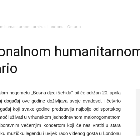
om humanitarnom turniru u Londonu – Ontario
ionalnom humanitarnom
rio
malom nogometu „Bosna djeci šehida” bit će održan 20. aprila
događaj ove godine doživljava svoje dvadeset i četvrto
ogađaj koji svake godine predstavlja najbolje od sportskog
će moći uživati u vrhunskom jednodnevnom malonogometnom
oravnim večernjim koncertom koji će nas vratiti u stara
sku muzičku legendu i uvijek rado viđenog gosta u Londonu