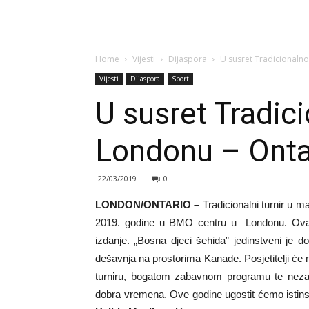
Home
Vijesti
Dijaspora
U susret Tradicionaln
Vijesti
Dijaspora
Sport
U susret Tradic
Londonu – Onta
22/03/2019
0
LONDON/ONTARIO –
Tradicionalni turnir u 
2019. godine u BMO centru u Londonu. Ovaj 
izdanje. „Bosna djeci šehida” jedinstveni je d
dešavnja na prostorima Kanade. Posjetitelji 
turniru, bogatom zabavnom programu te nezab
dobra vremena. Ove godine ugostit ćemo istin