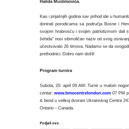
Halida Muslimovi
ća
.
Kao i prijašnjih godina sav prihod ide u humani
donirati porodicama sa područja Bosne i Herc
svojom hrabrosću i svojim patriotizmom dali 
šehida” nosi sibmoličan naziv od svog osnivanja
učestvovalo 26 timova. Nadamo se da ovogodišnj
prethodnici. Dobro nam došli!
Program turnira
Subota, 20. april 09 AM: Turnir u malom nog
centar:
www.bmocentrelondon.com
07 PM pr
& bend u velikoj dvorani Ukrainskog Centra 247
Ontario – Canada.
Podjeli ovo: