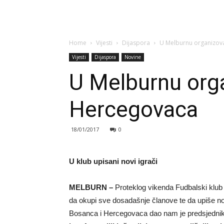
Home
Vijesti
Dijaspora
U Melburnu organizov
Vijesti
Dijaspora
Novine
U Melburnu org
Hercegovaca
18/01/2017
0
U klub upisani novi igrači
MELBURN –
Proteklog vikenda Fudbalski klub
da okupi sve dosadašnje članove te da upiše nov
Bosanca i Hercegovaca dao nam je predsjedni