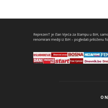
ReprezenT je član Vijeća za štampu u BiH, samor
renomirani mediji iz BiH – pogledati priloženu fo
O 