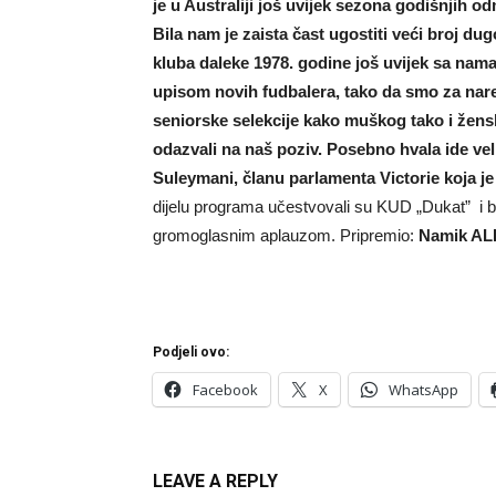
je u Australiji još uvijek sezona godišnjih 
Bila nam je zaista čast ugostiti veći broj dug
kluba daleke 1978. godine još uvijek sa nam
upisom novih fudbalera, tako da smo za nar
seniorske selekcije kako muškog tako i žensko
odazvali na naš poziv. Posebno hvala ide vel
Suleymani, članu parlamenta Victorie koja je 
dijelu programa učestvovali su KUD „Dukat” i b
gromoglasnim aplauzom. Pripremio:
Namik A
Podjeli ovo:
Facebook
X
WhatsApp
LEAVE A REPLY