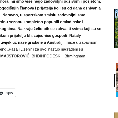
odmora, mi smo više nego zadovoljni odzivom i posjetom.
ogodišnjih članova i prijatelja koji su od dana osnivanja
a. Naravno, u sportskom smislu zadovoljni smo i
ednu sezonu kompletno popunili omladinske i
g tima. Na kraju želio bih se zahvaliti svima koji su se
ikom prijatelju bh. zajednice gospođi Nataly
uvijek uz naše građane u Australiji
. Inače u zabavnom
end „Paša i Dženi” i za svoj nastup nagrađeni su
LIMAJSTOROVIĆ
, BHDINFODESK – Birmingham
Ispis