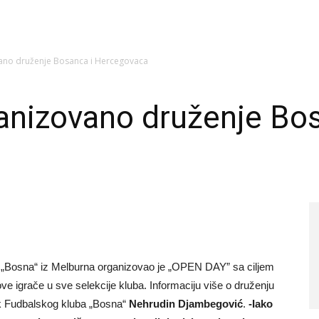
ano druženje Bosanca i Hercegovaca
anizovano druženje Bos
 „Bosna“ iz Melburna organizovao je „OPEN DAY” sa ciljem
e igrače u sve selekcije kluba. Informaciju više o druženju
k Fudbalskog kluba „Bosna“
Nehrudin Djambegović
.
-Iako