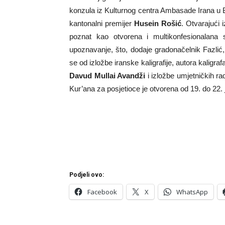
konzula iz Kulturnog centra Ambasade Irana u B
kantonalni premijer
Husein Rošić
. Otvarajući 
poznat kao otvorena i multikonfesionalana 
upoznavanje, što, dodaje gradonačelnik Fazlić, i
se od izložbe iranske kaligrafije, autora kaligraf
Davud Mullai Avandži
i izložbe umjetničkih ra
Kur’ana za posjetioce je otvorena od 19. do 22.
Podjeli ovo:
Facebook
X
WhatsApp