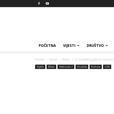
Reprezent
POČETNA
VIJESTI
DRUŠTVO
Home
Vijesti
Bihać
U Gradskoj galeriji otvore
Vijesti
Bihać
Istaknuto 2
Društvo
Kultura
USK