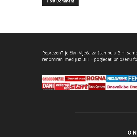
ReprezenT je član Vijeća za štampu u BiH, samor
renomirani mediji iz BiH – pogledati priloženu fo
O 