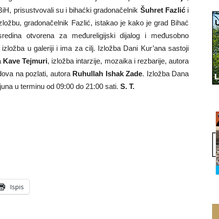
iH, prisustvovali su i bihaćki gradonačelnik
Šuhret Fazlić
i
izložbu, gradonačelnik Fazlić, istakao je kako je grad Bihać
sredina otvorena za međureligijski dijalog i međusobno
zložba u galeriji i ima za cilj. Izložba Dani Kur’ana sastoji
a
Kave Tejmuri
, izložba intarzije, mozaika i rezbarije, autora
dova na pozlati, autora
Ruhullah Ishak Zade
. Izložba Dana
 juna u terminu od 09:00 do 21:00 sati.
S. T.
Ispis