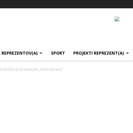
REPREZENTOV(A)
SPORT
PROJEKTI REPREZENT(A)
na izložba pod nazivom „Dani Kur’ana“