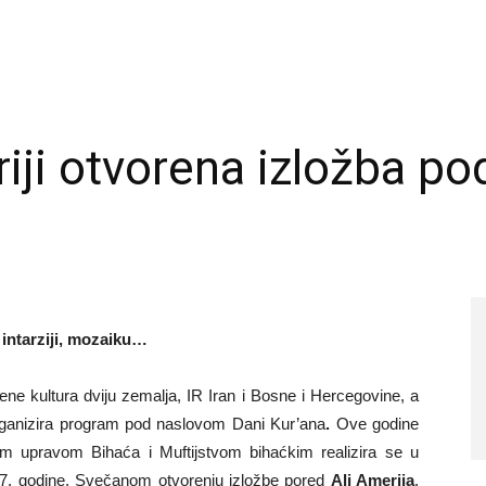
riji otvorena izložba p
,
intarziji, mozaiku…
ene kultura dviju zemalja, IR Iran i Bosne i Hercegovine, a
anizira program pod naslovom Dani Kur’ana
.
Ove godine
 upravom Bihaća i Muftijstvom bihaćkim realizira se u
017. godine. Svečanom otvorenju izložbe pored
Ali Amerija
,