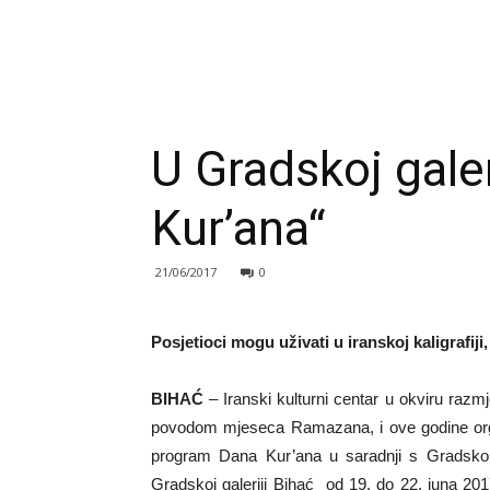
U Gradskoj gale
Kur’ana“
21/06/2017
0
Posjetioci mogu uživati u iranskoj kaligrafiji
BIHAĆ
– Iranski kulturni centar u okviru razmj
povodom mjeseca Ramazana, i ove godine org
program Dana Kur’ana u saradnji s Gradskom
Gradskoj galeriji Bihać od 19. do 22. juna 2