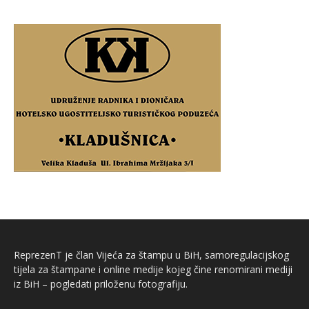
ReprezenT je član Vijeća za štampu u BiH, samoregulacijskog
tijela za štampane i online medije kojeg čine renomirani mediji
iz BiH – pogledati priloženu fotografiju.