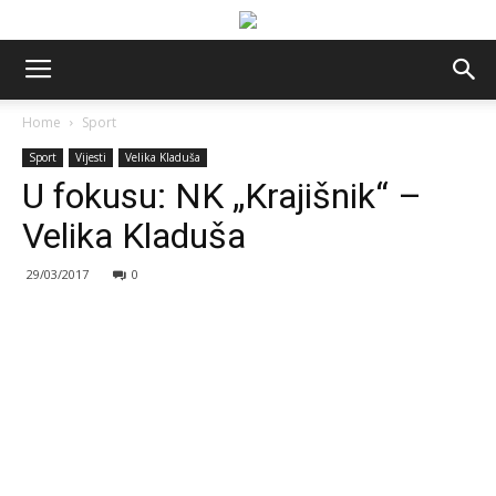
Home
Sport
Sport
Vijesti
Velika Kladuša
U fokusu: NK „Krajišnik“ –
Velika Kladuša
29/03/2017
0