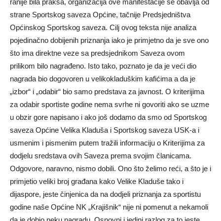
ranije bila praksa, organizacija ove manifestacije se obavlja od
strane Sportskog saveza Općine, tačnije Predsjedništva
Općinskog Sportskog saveza. Cilj ovog teksta nije analiza
pojedinačno dobijenih priznanja iako je primjetno da je sve ono
što ima direktne veze sa predsjednikom Saveza ovom
prilikom bilo nagrađeno. Isto tako, poznato je da je veći dio
nagrada bio dogovoren u velikokladuškim kafićima a da je
„izbor“ i „odabir“ bio samo predstava za javnost. O kriterijima
za odabir sportiste godine nema svrhe ni govoriti ako se uzme
u obzir gore napisano i ako još dodamo da smo od Sportskog
saveza Općine Velika Kladuša i Sportskog saveza USK-a i
usmenim i pismenim putem tražili informaciju o Kriterijima za
dodjelu sredstava ovih Saveza prema svojim članicama.
Odgovore, naravno, nismo dobili. Ono što želimo reći, a što je i
primjetio veliki broj građana kako Velike Kladuše tako i
dijaspore, jeste činjenica da na dodjeli priznanja za sportistu
godine naše Općine NK „Krajišnik“ nije ni pomenut a nekamoli
da je dobio neku nagradu. Osnovni i jedini razlog za to jeste