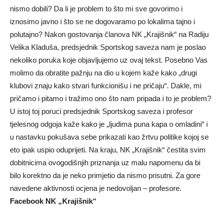
nismo dobili? Da li je problem to što mi sve govorimo i
iznosimo javno i što se ne dogovaramo po lokalima tajno i
polutajno? Nakon gostovanja članova NK „Krajišnik“ na Radiju
Velika Kladuša, predsjednik Sportskog saveza nam je poslao
nekoliko poruka koje objavljujemo uz ovaj tekst. Posebno Vas
molimo da obratite pažnju na dio u kojem kaže kako „drugi
klubovi znaju kako stvari funkcionišu i ne pričaju“. Dakle, mi
pričamo i pitamo i tražimo ono što nam pripada i to je problem?
U istoj toj poruci predsjednik Sportskog saveza i profesor
tjelesnog odgoja kaže kako je „ljudima puna kapa o omladini“ i
u nastavku pokušava sebe prikazati kao žrtvu politike kojoj se
eto ipak uspio oduprijeti. Na kraju, NK „Krajišnik“ čestita svim
dobitnicima ovogodišnjih priznanja uz malu napomenu da bi
bilo korektno da je neko primjetio da nismo prisutni. Za gore
navedene aktivnosti ocjena je nedovoljan – profesore.
Facebook NK „Krajišnik“