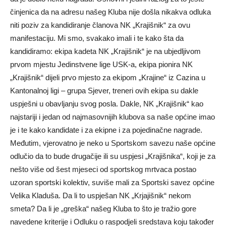
činjenica da na adresu našeg Kluba nije došla nikakva odluka
niti poziv za kandidiranje članova NK „Krajišnik“ za ovu
manifestaciju. Mi smo, svakako imali i te kako šta da
kandidiramo: ekipa kadeta NK „Krajišnik“ je na ubjedljivom
prvom mjestu Jedinstvene lige USK-a, ekipa pionira NK
„Krajišnik“ dijeli prvo mjesto za ekipom „Krajine“ iz Cazina u
Kantonalnoj ligi – grupa Sjever, treneri ovih ekipa su dakle
uspješni u obavljanju svog posla. Dakle, NK „Krajišnik“ kao
najstariji i jedan od najmasovnijih klubova sa naše općine imao
je i te kako kandidate i za ekipne i za pojedinačne nagrade.
Međutim, vjerovatno je neko u Sportskom savezu naše općine
odlučio da to bude drugačije ili su uspjesi „Krajišnika“, koji je za
nešto više od šest mjeseci od sportskog mrtvaca postao
uzoran sportski kolektiv, suviše mali za Sportski savez općine
Velika Kladuša. Da li to uspješan NK „Krjajišnik“ nekom
smeta? Da li je „greška“ našeg Kluba to što je tražio gore
navedene kriterije i Odluku o raspodjeli sredstava koju također