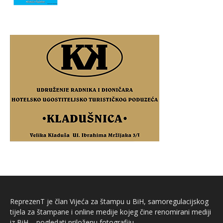
ReprezenT je član Vijeća za štampu u BiH, samoregulacijskog
tijela za štampane i online medije kojeg čine renomirani mediji
iz BiH – pogledati priloženu fotografiju.