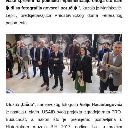
vlasti spremni na političku implementaciju onoga što nam
ljudi sa fotografija govore i poručuju
“, kazala je Marinković-
Lepić, predsjedavajuća Predstavničkog doma Federalnog
parlamenta.
Izložba „
Lično
“, sarajevskog fotografa
Velije Hasanbegovića
je nastala u okviru USAID-ovog projekta izgradnje mira PRO-
Budućnost, a nakon što je premijerno postavljena u
Historijskom muzeju BiH 2017. godine, bila u brojnim