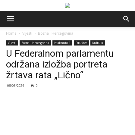
Home
Vijesti
Bosna i Hercegovina
Vijesti
Bosna i Hercegovina
Istaknuto 1
Društvo
Kultura
U Federalnom parlamentu
održana izložba portreta
žrtava rata „Lično“
05/03/2024
0