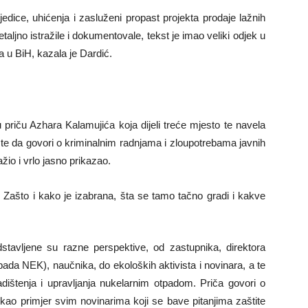
edice, uhićenja i zasluženi propast projekta prodaje lažnih
aljno istražile i dokumentovale, tekst je imao veliki odjek u
 u BiH, kazala je Dardić.
ku priču Azhara Kalamujića koja dijeli treće mjesto te navela
a te da govori o kriminalnim radnjama i zloupotrebama javnih
ažio i vrlo jasno prikazao.
to i kako je izabrana, šta se tamo tačno gradi i kakve
edstavljene su razne perspektive, od zastupnika, direktora
ada NEK), naučnika, do ekoloških aktivista i novinara, a te
štenja i upravljanja nukelarnim otpadom. Priča govori o
kao primjer svim novinarima koji se bave pitanjima zaštite