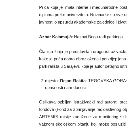
Priča koja je imala interne i međunarodne poslj
diploma preko univerziteta. Novinarke su sve det
javnosti o apsurdu akademske zajednice i života
Azhar Kalamujić
: Nazovi Bega radi parkinga
Članica žirija je predstavila i drugu istraživač
kako je priča dobro obrazložena i potkrijepljen
parkirališta u Sarajevu koje je autor detaljno istr
mjesto:
Dejan Rakita
: TRGOVSKA GORA: Zaš
opasnosti nam donosi
Oslikava ozbiljan istraživački rad autora; pr
fondova (Fond za zbrinjavanje radioaktivnog otp
ARTEMIS misije zadužene za monitoring skladi
važnom ekološkom pitanju koji može poslužiti 