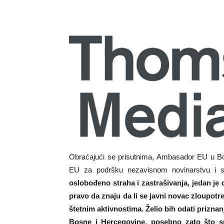
Obraćajući se prisutnima, Ambasador EU u Bo
EU za podršku nezavisnom novinarstvu i s
oslobođeno straha i zastrašivanja, jedan j
pravo da znaju da li se javni novac zloupotrebl
štetnim aktivnostima. Želio bih odati prizna
Bosne i Hercegovine, posebno zato što su 