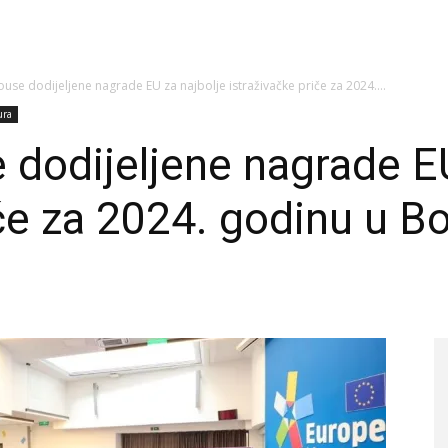
use dodijeljene nagrade EU za najbolje istraživačke priče za 2024....
ura
dodijeljene nagrade EU
če za 2024. godinu u Bo