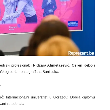
dijski profesionalci
Nidžara Ahmetašević
,
Ozren Kebo
i
inškog parlamenta građana Banjaluka.
:
ić
: Internacionalni univerzitet u Goraždu: Dobila diplomu
isanih studenata