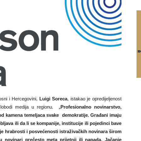
sni i Hercegovini,
Luigi Soreca
, istakao je opredijeljenost
lobodi medija u regionu. „
Profesionalno novinarstvo,
e od kamena temeljaca svake demokratije. Građani imaju
java ili da li se kompanije, institucije ili pojedinci bave
nje hrabrosti i posvećenosti istraživačkih novinara širom
novinari prečesto meta prijetnji ili napada. Jačanje