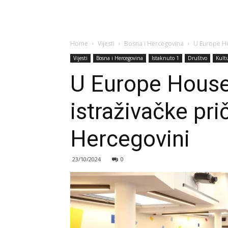
Home
Vijesti
Bosna i Hercegovina
U Europe Ho
Vijesti
Bosna i Hercegovina
Istaknuto 1
Društvo
Kult
U Europe House 
istraživačke pri
Hercegovini
23/10/2024
0