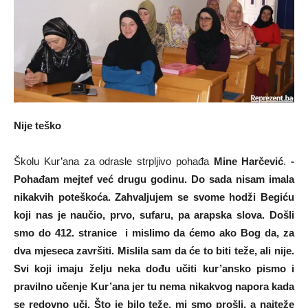
Nije teško
Školu Kur’ana za odrasle strpljivo pohađa
Mine Harčević
.
-
Pohađam mejtef već drugu godinu. Do sada nisam imala
nikakvih poteškoća. Zahvaljujem se svome hodži Begiću
koji nas je naučio, prvo, sufaru, pa arapska slova. Došli
smo do 412. stranice i mislimo da ćemo ako Bog da, za
dva mjeseca završiti. Mislila sam da će to biti teže, ali nije.
Svi koji imaju želju neka dođu učiti kur’ansko pismo i
pravilno učenje Kur’ana jer tu nema nikakvog napora kada
se redovno uči. Što je bilo teže, mi smo prošli, a najteže