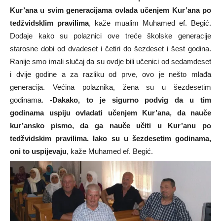
Kur’ana u svim generacijama ovlada učenjem Kur’ana po
tedžvidsklim pravilima
, kaže mualim Muhamed ef. Begić.
Dodaje kako su polaznici ove treće školske generacije
starosne dobi od dvadeset i četiri do šezdeset i šest godina.
Ranije smo imali slučaj da su ovdje bili učenici od sedamdeset
i dvije godine a za razliku od prve, ovo je nešto mlađa
generacija. Većina polaznika, žena su u šezdesetim
godinama.
-Dakako, to je sigurno podvig da u tim
godinama uspiju ovladati učenjem Kur’ana, da nauče
kur’ansko pismo, da ga nauče učiti u Kur’anu po
tedžvidskim pravilima. Iako su u šezdesetim godinama,
oni to uspijevaju
, kaže Muhamed ef. Begić.