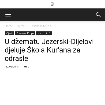
Home
Vijesti
Bosanska Krupa
Vijesti
Bosanska Krupa
Istaknuto 1
U džematu Jezerski-Dijelovi
djeluje Škola Kur’ana za
odrasle
10/06/2018
0