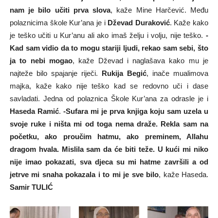
nam je bilo učiti prva slova
, kaže Mine Harčević. Među
polaznicima škole Kur’ana je i
Dževad Duraković
. Kaže kako
je teško učiti u Kur’anu ali ako imaš želju i volju, nije teško.
-
Kad sam vidio da to mogu stariji ljudi, rekao sam sebi, što
ja to nebi mogao
, kaže Dževad i naglašava kako mu je
najteže bilo spajanje riječi.
Rukija Begić
, inače mualimova
majka, kaže kako nije teško kad se redovno uči i dase
savladati. Jedna od polaznica Škole Kur’ana za odrasle je i
Haseda Ramić
.
-Sufara mi je prva knjiga koju sam uzela u
svoje ruke i ništa mi od toga nema draže. Rekla sam na
početku, ako proučim hatmu, ako preminem, Allahu
dragom hvala. Mislila sam da će biti teže. U kući mi niko
nije imao pokazati, sva djeca su mi hatme završili a od
jetrve mi snaha pokazala i to mi je sve bilo
, kaže Haseda.
Samir TULIĆ