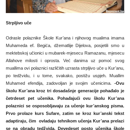
Strpljivo uče
Odrasle polaznike Škole Kur’ana i njihovog mualima imama
Muhameda ef. Begića, džematlije Dijelova, posjetili smo u
mektebskoj učionici u mubarek-mjesecu Ramazanu, mjesecu
Allahove milosti i oprosta. Već danima uz pomoć svog
muallima ovi polaznici različitih uzrasta strpljivo uče u Kur’anu,
po tedžvidu, i u tome, svakako, postižu uspjeh. Muallim
Muhamed efendija, zadovoljan je svojim učenicima.
-Ovu
školu Kur’ana kroz tri dosadašnje generacije pohađalo je
četrdeset pet učenika. Pohađajući ovu školu Kur’ana
polaznici se osposobljavaju za učenje kur’anskog pisma.
Prvo prolaze kurs Sufare, zatim se kroz kur’anski tekst
adaptiraju, čim ovladaju tehnikom učenja Kur’ana prelazi
se na obradu tedžvida. Devedeset posto učenika škole