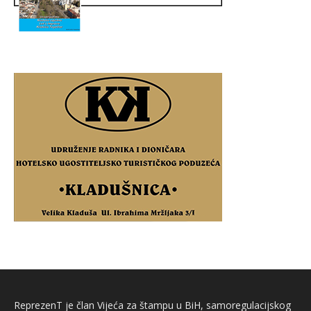
ReprezenT je član Vijeća za štampu u BiH, samoregulacijskog