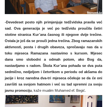
-Devedeset posto njih primjenjuje tedžvidska pravila već
sad. Ova generacija je već po tedžvidu proučila četiri
stotine stranica Kur’ana časnog ili njegove dvije trećine.
Ostala je još da se prouči jedna trećina. Zbog ramazanskih
aktivnosti, posta i drugih obaveza, sprečavaju nas da u
toku mjeseca Ramazana nastavimo s kursom. Mjesec
dana smo slobodni a odmah potom, ako Bog da,
nastavljamo s radom. Škola Kur’ana pohađa se dva puta
sedmično, nedjeljom i četvrtkom u periodu od akšama do
jacije i kroz naredna dva-tri mjeseca očekuje se da će oni
završiti sa svojom hatmom i već su tad spremni za svoju
javnu promociju
, kaže mualim Muhamed ef. Begić.