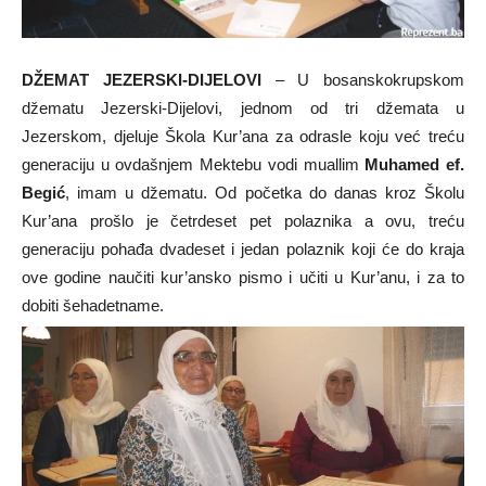
DŽEMAT JEZERSKI-DIJELOVI
– U bosanskokrupskom
džematu Jezerski-Dijelovi, jednom od tri džemata u
Jezerskom, djeluje Škola Kur’ana za odrasle koju već treću
generaciju u ovdašnjem Mektebu vodi muallim
Muhamed ef.
Begić
, imam u džematu. Od početka do danas kroz Školu
Kur’ana prošlo je četrdeset pet polaznika a ovu, treću
generaciju pohađa dvadeset i jedan polaznik koji će do kraja
ove godine naučiti kur’ansko pismo i učiti u Kur’anu, i za to
dobiti šehadetname.