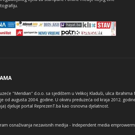
tografiju.
NAMA
uzeće "Meridian" d.o.o. sa sjedištem u Velikoj Kladuši, ulica Ibrahima
uje od augusta 2004. godine. U okviru preduzeća od kraja 2012. godine
nja) djeluje portal ReprezenT.ba kao osnovna djelatnost.
ram osnaživanja nezavisnih medija - Independent media emprowerm