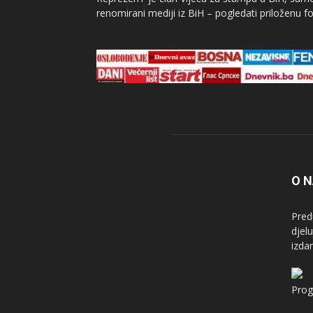
renomirani mediji iz BiH – pogledati priloženu fo
O 
Pred
djel
izda
Prog