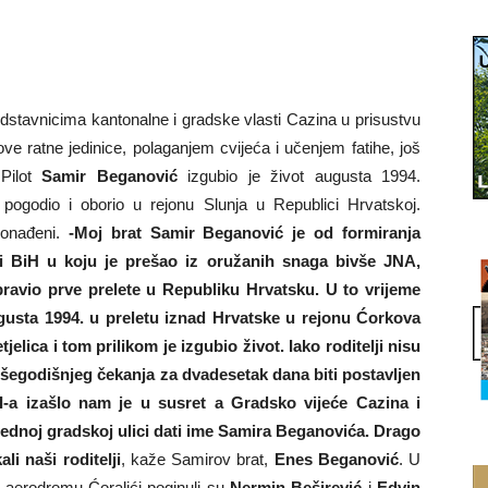
edstavnicima kantonalne i gradske vlasti Cazina u prisustvu
ove ratne jedinice, polaganjem cvijeća i učenjem fatihe, još
 Pilot
Samir Beganović
izgubio je život augusta 1994.
 pogodio i oborio u rejonu Slunja u Republici Hrvatskoj.
ronađeni.
-Moj brat Samir Beganović je od formiranja
gi BiH u koju je prešao iz oružanih snaga bivše JNA,
pravio prve prelete u Republiku Hrvatsku. U to vrijeme
ugusta 1994. u preletu iznad Hrvatske u rejonu Ćorkova
jelica i tom prilikom je izgubio život. Iako roditelji nisu
išegodišnjeg čekanja za dvadesetak dana biti postavljen
VI-a izašlo nam je u susret a Gradsko vijeće Cazina i
ednoj gradskoj ulici dati ime Samira Beganovića. Drago
li naši roditelji
, kaže Samirov brat,
Enes Beganović
. U
aerodromu Ćoralići poginuli su
Nermin Beširević
i
Edvin