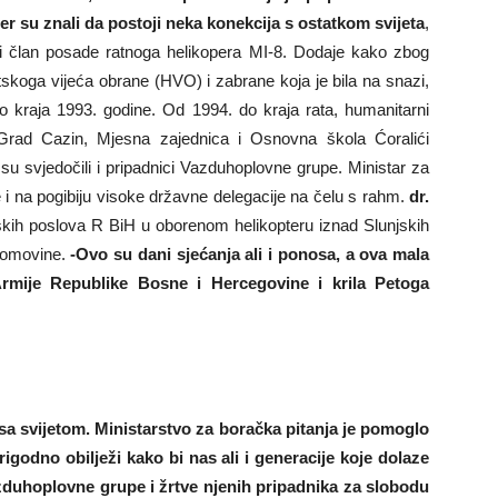
r su znali da postoji neka konekcija s ostatkom svijeta
,
 i član posade ratnoga helikopera MI-8. Dodaje kako zbog
skoga vijeća obrane (HVO) i zabrane koja je bila na snazi,
 do kraja 1993. godine. Od 1994. do kraja rata, humanitarni
 Grad Cazin, Mjesna zajednica i Osnovna škola Ćoralići
su svjedočili i pripadnici Vazduhoplovne grupe. Ministar za
e i na pogibiju visoke državne delegacije na čelu s rahm.
dr.
skih poslova R BiH u oborenom helikopteru iznad Slunjskih
 domovine.
-Ovo su dani sjećanja ali i ponosa, a ova mala
rmije Republike Bosne i Hercegovine i krila Petoga
 sa svijetom. Ministarstvo za boračka pitanja je pomoglo
igodno obilježi kako bi nas ali i generacije koje dolaze
zduhoplovne grupe i žrtve njenih pripadnika za slobodu