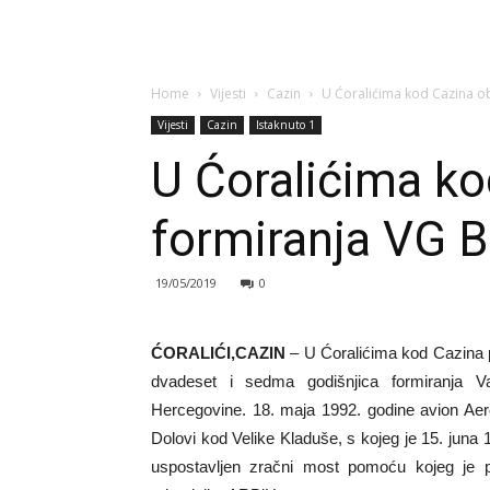
Home
Vijesti
Cazin
U Ćoralićima kod Cazina ob
Vijesti
Cazin
Istaknuto 1
U Ćoralićima ko
formiranja VG B
19/05/2019
0
ĆORALIĆI,CAZIN
– U Ćoralićima kod Cazina p
dvadeset i sedma godišnjica formiranja V
Hercegovine. 18. maja 1992. godine avion Aero
Dolovi kod Velike Kladuše, s kojeg je 15. juna 
uspostavljen zračni most pomoću kojeg je po