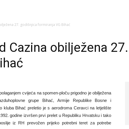
ilježena 27. godišnjica formiranja VG Bihać
d Cazina obilježena 27.
ihać
olaganjem cvijeća na spomen-ploču prigodno je obilježena
azduhoplovne grupe Bihać, Armije Republike Bosne i
 kluba Bihać preletio je s aerodroma Ceravci na letjelište
1992. godine izvršen prvi prelet u Republiku Hrvatsku i tako
slije iz RH prevožen prijeko potrebni teret za potrebe