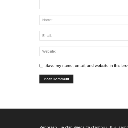
Save my name, email, and website in this bro
ReprezenT je član Vijeća za štampu u BiH, samor