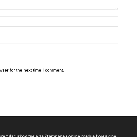
wser for the next time I comment.
egulacijskog tijela za štampane i online medije kojeg čine