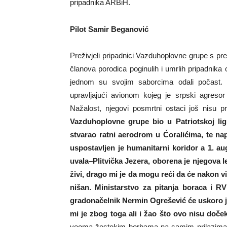
pripadnika ARBiH.
Pilot Samir Beganović
Preživjeli pripadnici Vazduhoplovne grupe s pr
članova porodica poginulih i umrlih pripadnika 
jednom su svojim saborcima odali počast.
upravljajući avionom kojeg je srpski agresor
Nažalost, njegovi posmrtni ostaci još nisu p
Vazduhoplovne grupe bio u Patriotskoj li
stvarao ratni aerodrom u Ćoralićima, te na
uspostavljen je humanitarni koridor a 1. a
uvala–Plitvička Jezera, oborena je njegova let
živi, drago mi je da mogu reći da će nakon v
nišan. Ministarstvo za pitanja boraca i R
gradonačelnik Nermin Ogrešević će uskoro j
mi je zbog toga ali i žao što ovo nisu dočeka
veoma žestokim borbama na samim prilazima 