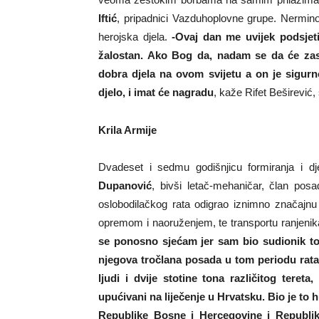
Iftić
, pripadnici Vazduhoplovne grupe. Nermin
herojska djela.
-Ovaj dan me uvijek podsjet
žalostan. Ako Bog da, nadam se da će zaslu
dobra djela na ovom svijetu a on je sigurn
djelo, i imat će nagradu
, kaže Rifet Beširević
Krila Armije
Dvadeset i sedmu godišnjicu formiranja i dj
Dupanović
, bivši letač-mehaničar, član pos
oslobodilačkog rata odigrao iznimno značajn
opremom i naoruženjem, te transportu ranjenik
se ponosno sjećam jer sam bio sudionik to
njegova tročlana posada u tom periodu rata s
ljudi i dvije stotine tona različitog tere
upućivani na liječenje u Hrvatsku. Bio je to
Republike Bosne i Hercegovine i Republik