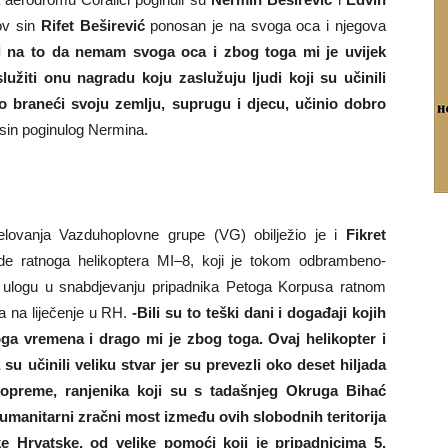
ov sin
Rifet Beširević
ponosan je na svoga oca i njegova
i na to da nemam svoga oca i zbog toga mi je uvijek
žiti onu nagradu koju zaslužuju ljudi koji su učinili
o braneći svoju zemlju, suprugu i djecu, učinio dobro
, sin poginulog Nermina.
elovanja Vazduhoplovne grupe (VG) obilježio je i
Fikret
ade ratnoga helikoptera MI–8, koji je tokom odbrambeno-
u ulogu u snabdjevanju pripadnika Petoga Korpusa ratnom
a na liječenje u RH.
-Bili su to teški dani i događaji kojih
ga vremena i drago mi je zbog toga. Ovaj helikopter i
u učinili veliku stvar jer su prevezli oko deset hiljada
ta, opreme, ranjenika koji su s tadašnjeg Okruga Bihać
 humanitarni zračni most između ovih slobodnih teritorija
e Hrvatske, od velike pomoći koji je pripadnicima 5.