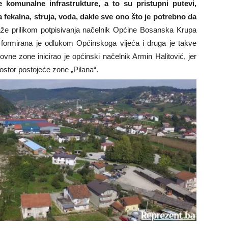
 komunalne infrastrukture, a to su pristupni putevi,
a fekalna, struja, voda, dakle sve ono što je potrebno da
aže prilikom potpisivanja načelnik Općine Bosanska Krupa
“ formirana je odlukom Općinskoga vijeća i druga je takve
vne zone inicirao je općinski načelnik Armin Halitović, jer
rostor postojeće zone „Pilana“.