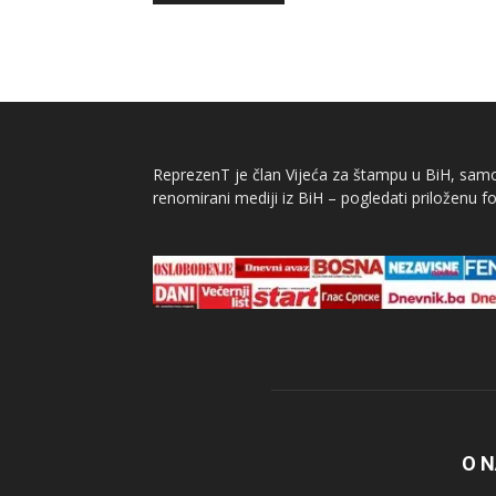
ReprezenT je član Vijeća za štampu u BiH, samor
renomirani mediji iz BiH – pogledati priloženu fo
O 