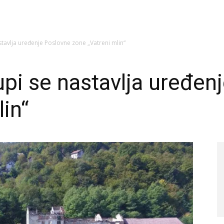
tavlja uređenje Poslovne zone „Vatreni mlin“
pi se nastavlja uređen
in“