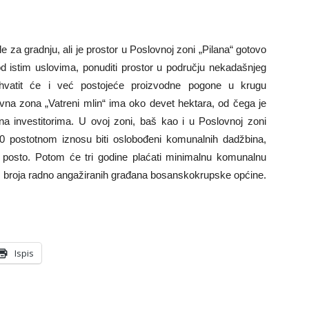
le za gradnju, ali je prostor u Poslovnoj zoni „Pilana“ gotovo
d istim uslovima, ponuditi prostor u području nekadašnjeg
hvatit će i već postojeće proizvodne pogone u krugu
a zona „Vatreni mlin“ ima oko devet hektara, od čega je
na investitorima. U ovoj zoni, baš kao i u Poslovnoj zoni
100 postotnom iznosu biti oslobođeni komunalnih dadžbina,
et posto. Potom će tri godine plaćati minimalnu komunalnu
 i broja radno angažiranih građana bosanskokrupske općine.
Ispis