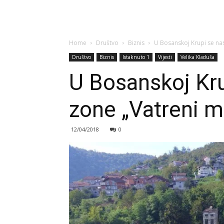
Home
Društvo
Biznis
U Bosanskoj Krupi se nas
Društvo
Biznis
Istaknuto 1
Vijesti
Velika Kladuša
U Bosanskoj Kru
zone „Vatreni ml
12/04/2018
0