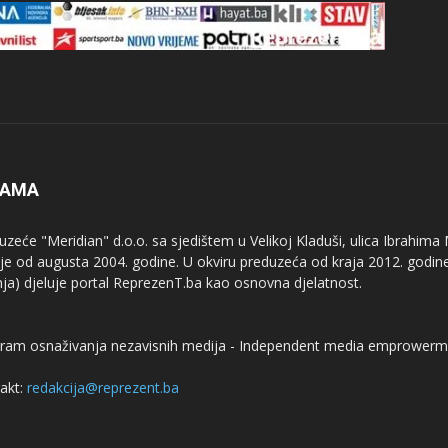
NAMA
uzeće "Meridian" d.o.o. sa sjedištem u Velikoj Kladuši, ulica Ibrahima
uje od augusta 2004. godine. U okviru preduzeća od kraja 2012. godine
nja) djeluje portal ReprezenT.ba kao osnovna djelatnost.
ram osnaživanja nezavisnih medija - Independent media emprowerm
akt:
redakcija@reprezent.ba