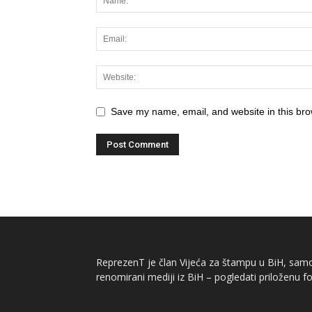
Save my name, email, and website in this bro
ReprezenT je član Vijeća za štampu u BiH, samor
renomirani mediji iz BiH – pogledati priloženu fo