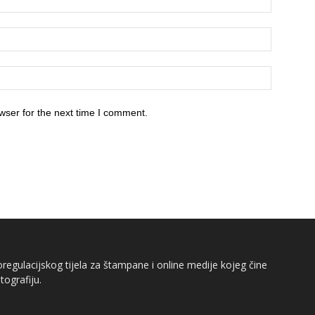
wser for the next time I comment.
egulacijskog tijela za štampane i online medije kojeg čine
tografiju.