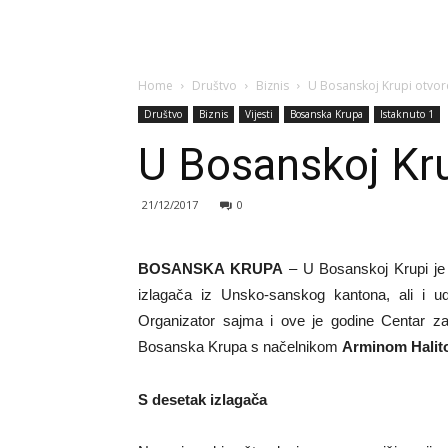
Home
Društvo
Biznis
U Bosanskoj Krupi otvo
Društvo
Biznis
Vijesti
Bosanska Krupa
Istaknuto 1
U Bosanskoj Kr
21/12/2017
0
BOSANSKA KRUPA
– U Bosanskoj Krupi je 
izlagača iz Unsko-sanskog kantona, ali i uda
Organizator sajma i ove je godine Centar za 
Bosanska Krupa s načelnikom
Arminom Halit
S desetak izlagača