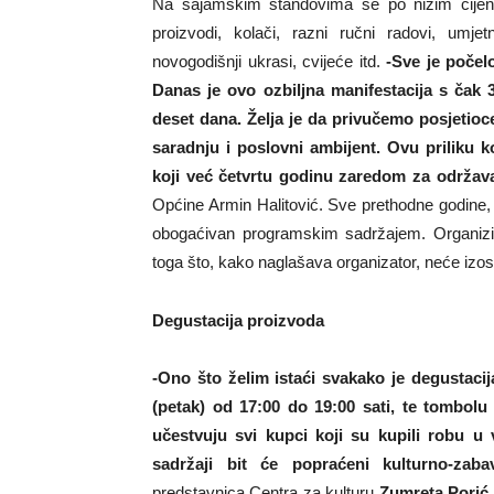
Na sajamskim štandovima se po nižim cijenam
proizvodi, kolači, razni ručni radovi, umjet
novogodišnji ukrasi, cvijeće itd.
-Sve je počel
Danas je ovo ozbiljna manifestacija s čak 3
deset dana. Želja je da privučemo posjetioc
saradnju i poslovni ambijent. Ovu priliku 
koji već četvrtu godinu zaredom za održav
Općine Armin Halitović. Sve prethodne godine, k
obogaćivan programskim sadržajem. Organizir
toga što, kako naglašava organizator, neće izosta
Degustacija proizvoda
-Ono što želim istaći svakako je degustaci
(petak) od 17:00 do 19:00 sati, te tombolu 
učestvuju svi kupci koji su kupili robu u
sadržaji bit će popraćeni kulturno-za
predstavnica Centra za kulturu
Zumreta Porić