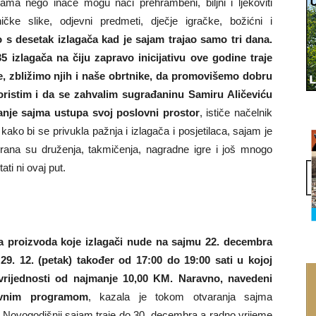
a nego inače mogu naći prehrambeni, biljni i ljekoviti
ničke slike, odjevni predmeti, dječje igračke, božićni i
o s desetak izlagača kad je sajam trajao samo tri dana.
5 izlagača na čiju zapravo inicijativu ove godine traje
e, zbližimo njih i naše obrtnike, da promovišemo dobru
koristim i da se zahvalim sugrađaninu Samiru Aličeviću
anje sajma ustupa svoj poslovni prostor
, ističe načelnik
ako bi se privukla pažnja i izlagača i posjetilaca, sajam je
ana su druženja, takmičenja, nagradne igre i još mnogo
ti ni ovaj put.
ja proizvoda koje izlagači nude na sajmu 22. decembra
29. 12. (petak) također od 17:00 do 19:00 sati u kojoj
 vrijednosti od najmanje 10,00 KM. Naravno, navedeni
bavnim programom
, kazala je tokom otvaranja sajma
. Novogodišnji sajam traje do 30. decembra a radno vrijeme