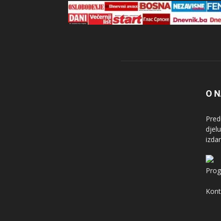
O 
Pred
djel
izda
Prog
Kont