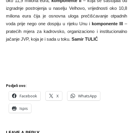
oko 11,9 miliona eura,
komponente II
– koja se sastojala od
izgradnje postrojenja u naselju Velhovo, vrijednosti oko 10,8
miliona eura čija je osnovna uloga prečišćavanje otpadnih
voda prije nego one dospiju u rijeku Unu i
komponente III
–
pratećih mjera za kadrovsko, organizaciono i institucionalno
jačanje JVP, koja je i sada u toku.
Samir TULIĆ
Podjeli ovo:
Facebook
X
WhatsApp
Ispis
LEAVE A REPLY