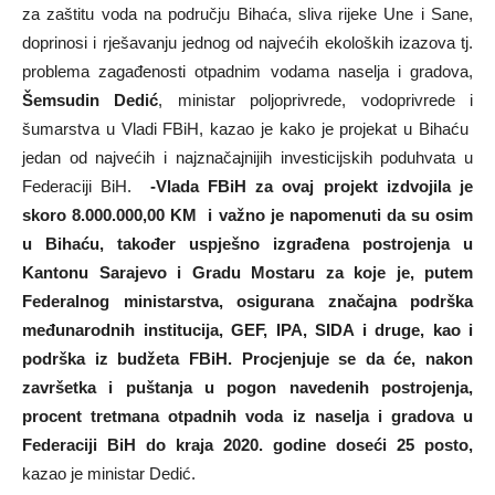
za zaštitu voda na području Bihaća, sliva rijeke Une i Sane,
doprinosi i rješavanju jednog od najvećih ekoloških izazova tj.
problema zagađenosti otpadnim vodama naselja i gradova,
Šemsudin Dedić
, ministar poljoprivrede, vodoprivrede i
šumarstva u Vladi FBiH, kazao je kako je projekat u Bihaću
jedan od najvećih i najznačajnijih investicijskih poduhvata u
Federaciji BiH.
-Vlada FBiH za ovaj projekt izdvojila je
skoro 8.000.000,00 KM i važno je napomenuti da su osim
u Bihaću, također uspješno izgrađena postrojenja u
Kantonu Sarajevo i Gradu Mostaru za koje je, putem
Federalnog ministarstva, osigurana značajna podrška
međunarodnih institucija, GEF, IPA, SIDA i druge, kao i
podrška iz budžeta FBiH. Procjenjuje se da će, nakon
završetka i puštanja u pogon navedenih postrojenja,
procent tretmana otpadnih voda iz naselja i gradova u
Federaciji BiH do kraja 2020. godine doseći 25 posto,
kazao je ministar Dedić.