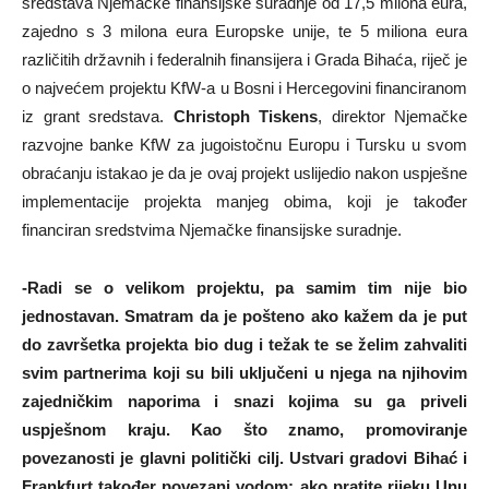
sredstava Njemačke finansijske suradnje od 17,5 milona eura,
zajedno s 3 milona eura Europske unije, te 5 miliona eura
različitih državnih i federalnih finansijera i Grada Bihaća, riječ je
o najvećem projektu KfW-a u Bosni i Hercegovini financiranom
iz grant sredstava.
Christoph Tiskens
, direktor Njemačke
razvojne banke KfW za jugoistočnu Europu i Tursku u svom
obraćanju istakao je da je ovaj projekt uslijedio nakon uspješne
implementacije projekta manjeg obima, koji je također
financiran sredstvima Njemačke finansijske suradnje.
-Radi se o velikom projektu, pa samim tim nije bio
jednostavan. Smatram da je pošteno ako kažem da je put
do završetka projekta bio dug i težak te se želim zahvaliti
svim partnerima koji su bili uključeni u njega na njihovim
zajedničkim naporima i snazi kojima su ga priveli
uspješnom kraju. Kao što znamo, promoviranje
povezanosti je glavni politički cilj. Ustvari gradovi Bihać i
Frankfurt također povezani vodom: ako pratite rijeku Unu