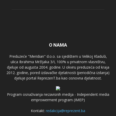
O NAMA
Preduzeće "Meridian" d.o.o. sa sjedištem u Velikoj Kladuši,
ulica Ibrahima Mržljaka 3/I, 100% u privatnom vlasništvu,
djeluje od augusta 2004. godine. U okviru preduzeća od kraja
2012. godine, pored izdavačke djelatnosti (periodična izdanja)
djeluje portal ReprezenT.ba kao osnovna djelatnost.
Program osnaživanja nezavisnih medija - Independent media
emprowerment program (IMEP)
Kontakt:
redakcija@reprezent.ba