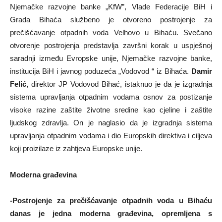
Njemačke razvojne banke „KfW”, Vlade Federacije BiH i
Grada Bihaća službeno je otvoreno postrojenje za
prečišćavanje otpadnih voda Velhovo u Bihaću. Svečano
otvorenje postrojenja predstavlja završni korak u uspješnoj
saradnji između Evropske unije, Njemačke razvojne banke,
institucija BiH i javnog poduzeća „Vodovod “ iz Bihaća.
Damir
Felić,
direktor JP Vodovod Bihać, istaknuo je da je izgradnja
sistema upravljanja otpadnim vodama osnov za postizanje
visoke razine zaštite životne sredine kao cjeline i zaštite
ljudskog zdravlja. On je naglasio da je izgradnja sistema
upravljanja otpadnim vodama i dio Europskih direktiva i ciljeva
koji proizilaze iz zahtjeva Europske unije.
Moderna građevina
-Postrojenje za prečišćavanje otpadnih voda u Bihaću
danas je jedna moderna građevina, opremljena s