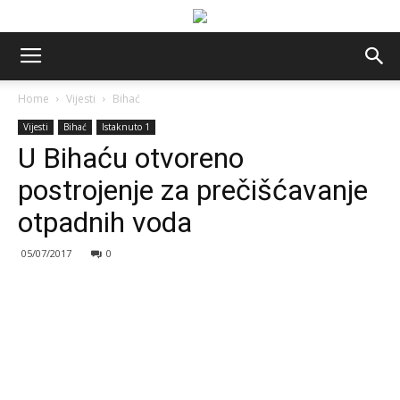
Home
Vijesti
Bihać
Vijesti
Bihać
Istaknuto 1
U Bihaću otvoreno
postrojenje za prečišćavanje
otpadnih voda
05/07/2017
0