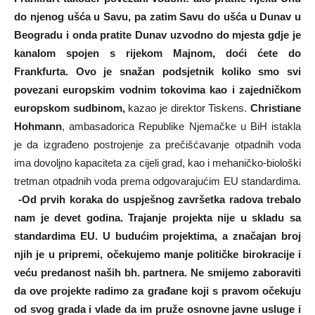
do njenog ušća u Savu, pa zatim Savu do ušća u Dunav u
Beogradu i onda pratite Dunav uzvodno do mjesta gdje je
kanalom spojen s rijekom Majnom, doći ćete do
Frankfurta. Ovo je snažan podsjetnik koliko smo svi
povezani europskim vodnim tokovima kao i zajedničkom
europskom sudbinom,
kazao je direktor Tiskens.
Christiane
Hohmann
, ambasadorica Republike Njemačke u BiH istakla
je da izgrađeno postrojenje za prečišćavanje otpadnih voda
ima dovoljno kapaciteta za cijeli grad, kao i mehaničko-biološki
tretman otpadnih voda prema odgovarajućim EU standardima.
-Od prvih koraka do uspješnog završetka radova trebalo
nam je devet godina. Trajanje projekta nije u skladu sa
standardima EU. U budućim projektima, a značajan broj
njih je u pripremi, očekujemo manje političke birokracije i
veću predanost naših bh. partnera. Ne smijemo zaboraviti
da ove projekte radimo za građane koji s pravom očekuju
od svog grada i vlade da im pruže osnovne javne usluge i