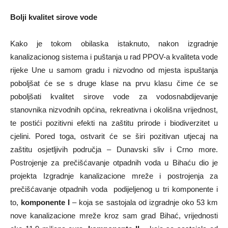
Bolji kvalitet sirove vode
Kako je tokom obilaska istaknuto, nakon izgradnje
kanalizacionog sistema i puštanja u rad PPOV-a kvaliteta vode
rijeke Une u samom gradu i nizvodno od mjesta ispuštanja
poboljšat će se s druge klase na prvu klasu čime će se
poboljšati kvalitet sirove vode za vodosnabdijevanje
stanovnika nizvodnih općina, rekreativna i okolišna vrijednost,
te postići pozitivni efekti na zaštitu prirode i biodiverzitet u
cjelini. Pored toga, ostvarit će se širi pozitivan utjecaj na
zaštitu osjetljivih područja – Dunavski sliv i Crno more.
Postrojenje za prečišćavanje otpadnih voda u Bihaću dio je
projekta Izgradnje kanalizacione mreže i postrojenja za
prečišćavanje otpadnih voda podijeljenog u tri komponente i
to,
komponente I
– koja se sastojala od izgradnje oko 53 km
nove kanalizacione mreže kroz sam grad Bihać, vrijednosti