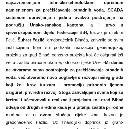
najsavremenijom tehničko-tehnološkom opremom
namjenjenom za prečišćavanje otpadnih voda, SCADA
sistemom upravljanja i jedino ovakvo postrojenje na
području Unsko-sanskog kantona, a i prvo u
sjeverozapadnom dijelu Federacije BiH,
kazao je direktor
Felić.
Šuhret Fazlić
, gradonačelnik Bihaća, zahvalio se svim
institucijama koje su podržale realizaciju generacijskog
projekta za grad Bihać, odnosno projekta koji će osigurati još
veću zaštitu prirodne okoline, odnosno rijeke Une.
-Mi danas
ne otvaramo samo postrojenje za prečišćavanje otpadnih
voda, već otvaramo novo poglavlje u razvoju našeg grada
koji želi kroz turizam i promociju prirodnih ljepota
osigurati privredni razvoj. Stoga zahvaljujem svima koji su
kreirali i učestvovali u realizaciji projekata koji grad Bihać
odvaja od drugih sredina kada je u pitanju zaštita prirodne
okoline, a u ovom slučaju rijeke Une
, kazao je
gradonačelnik Fazlić. Uz financijski doprinos iz grant-