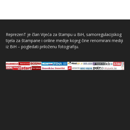
ReprezenT je član Vijeća za štampu u BiH, samoregulacijskog
tijela za štampane i online medije kojeg čine renomirani mediji
iz BiH – pogledati priloženu fotografiju.