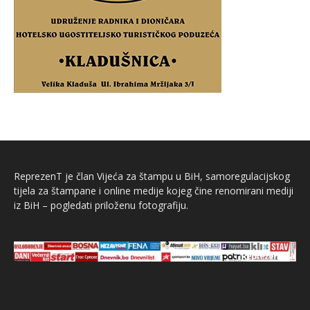
ReprezenT je član Vijeća za štampu u BiH, samoregulacijskog
tijela za štampane i online medije kojeg čine renomirani mediji
iz BiH – pogledati priloženu fotografiju.