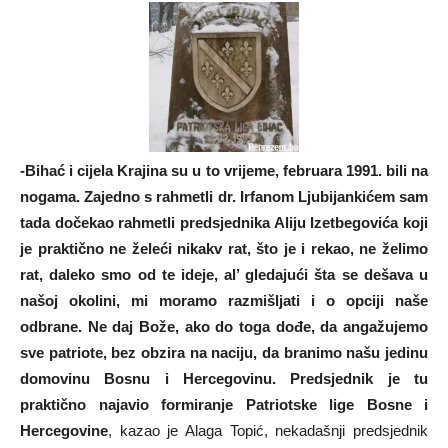
-Bihać i cijela Krajina su u to vrijeme, februara 1991. bili na
nogama. Zajedno s rahmetli dr. Irfanom Ljubijankićem sam
tada dočekao rahmetli predsjednika Aliju Izetbegovića koji
je praktično ne želeći nikakv rat, što je i rekao, ne želimo
rat, daleko smo od te ideje, al’ gledajući šta se dešava u
našoj okolini, mi moramo razmišljati i o opciji naše
odbrane. Ne daj Bože, ako do toga dođe, da angažujemo
sve patriote, bez obzira na naciju, da branimo našu jedinu
domovinu Bosnu i Hercegovinu. Predsjednik je tu
praktično najavio formiranje Patriotske lige Bosne i
Hercegovine
, kazao je Alaga Topić, nekadašnji predsjednik