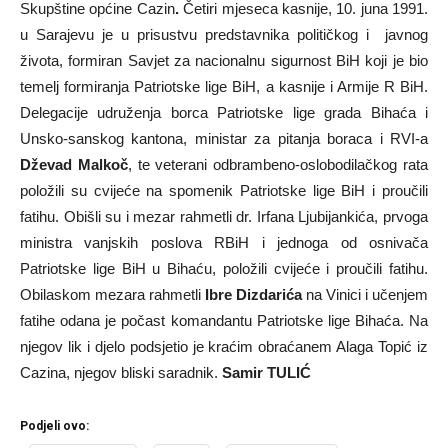
Skupštine općine Cazin
.
Četiri mjeseca kasnije, 10. juna 1991.
u Sarajevu je u prisustvu predstavnika političkog i javnog
života, formiran Savjet za nacionalnu sigurnost BiH koji je bio
temelj formiranja Patriotske lige BiH, a kasnije i Armije R BiH.
Delegacije udruženja borca Patriotske lige grada Bihaća i
Unsko-sanskog kantona, ministar za pitanja boraca i RVI-a
Dževad Malkoč
, te veterani odbrambeno-oslobodilačkog rata
položili su cvijeće na spomenik Patriotske lige BiH i proučili
fatihu. Obišli su i mezar rahmetli dr. Irfana Ljubijankića, prvoga
ministra vanjskih poslova RBiH i jednoga od osnivača
Patriotske lige BiH u Bihaću, položili cvijeće i proučili fatihu.
Obilaskom mezara rahmetli
Ibre Dizdarića
na Vinici i učenjem
fatihe odana je počast komandantu Patriotske lige Bihaća. Na
njegov lik i djelo podsjetio je kraćim obraćanem Alaga Topić iz
Cazina, njegov bliski saradnik.
Samir TULIĆ
Podjeli ovo: