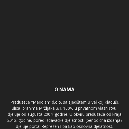
O NAMA
Preduzeće "Meridian" d.o.o. sa sjedištem u Velikoj Kladuši,
ulica Ibrahima Mržljaka 3/I, 100% u privatnom vlasništvu,
djeluje od augusta 2004. godine. U okviru preduzeća od kraja
2012. godine, pored izdavačke djelatnosti (periodična izdanja)
djeluje portal ReprezenT.ba kao osnovna djelatnost.