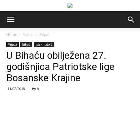
Home
Vijesti
Bihać
Vijesti
Bihać
Istaknuto 2
U Bihaću obilježena 27.
godišnjica Patriotske lige
Bosanske Krajine
11/02/2018
0