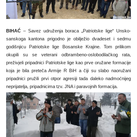
BIHAĆ
– Savez udruženja boraca „Patriotske lige“ Unsko-
sanskoga kantona prigodno je obilježio dvadeset i sedmu
godišnjicu Patriotske lige Bosanske Krajine. Tom prilikom
okupili su se veterani odbrambeno-oslobodilačkog rata,
preživjeli pripadnici Patriotske lige kao prve oružane formacije
koja je bila preteča Armije R BiH a čiji su slabo naoružani
pripadnici pružili prvi otpor agresiji tada daleko nadmoćnijeg
neprijatelja, pripadnicima tzv. JNA i paravojnih formacija.