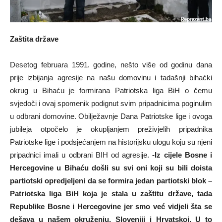
Zaštita države
Desetog februara 1991. godine, nešto više od godinu dana
prije izbijanja agresije na našu domovinu i tadašnji bihaćki
okrug u Bihaću je formirana Patriotska liga BiH o čemu
svjedoči i ovaj spomenik podignut svim pripadnicima poginulim
u odbrani domovine. Obilježavnje Dana Patriotske lige i ovoga
jubileja otpočelo je okupljanjem preživjelih pripadnika
Patriotske lige i podsjećanjem na historijsku ulogu koju su njeni
pripadnici imali u odbrani BIH od agresije.
-Iz cijele Bosne i
Hercegovine u Bihaću došli su svi oni koji su bili doista
partiotski opredjeljeni da se formira jedan partiotski blok –
Patriotska liga BiH koja je stala u zaštitu države, tada
Republike Bosne i Hercegovine jer smo već vidjeli šta se
dešava u našem okruženju, Sloveniji i Hrvatskoj. U to