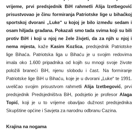
vrijeme, prvi predsjednik BiH rahmetli Alija Izetbegović
prisustvovao je činu formiranja Patriotske lige u bihaćkoj
sportskoj dvorani „Luke“ u kojoj je bilo između sedam i
osam hiljada građana. Pokazali smo tada svima koji su bili
protiv BiH i koji u njoj ne žele živjeti, da za njih u njoj i
nema mjesta
, kaže
Kasim Kozlica
, predsjednik Patriotske
lige Bihaća. Patriotska liga u Bihaću je u svojim redovima
imala oko 1.600 pripadnika od kojih su mnogi svoje živote
položili braneći BiH, njenu slobodu i čast. Na formiranje
Patriotske lige BiH u Bihaću, koje je u dvorani „Luke“ te 1991.
uveličao svojim prisustvom rahmetli
Alija Izetbegović
, prvi
predsjednik Predsjedništva BiH, podsjetio je profesor
Alaga
Topić
, koji je u to vrijeme obavljao dužnost predsjednika
Skupštine općine i Savjeta za narodnu odbranu Cazina.
Krajina na nogama