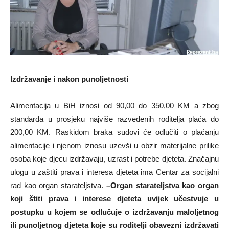
Izdržavanje i nakon punoljetnosti
Alimentacija u BiH iznosi od 90,00 do 350,00 KM a zbog
standarda u prosjeku najviše razvedenih roditelja plaća do
200,00 KM. Raskidom braka sudovi će odlučiti o plaćanju
alimentacije i njenom iznosu uzevši u obzir materijalne prilike
osoba koje djecu izdržavaju, uzrast i potrebe djeteta. Značajnu
ulogu u zaštiti prava i interesa djeteta ima Centar za socijalni
rad kao organ starateljstva.
–
Organ starateljstva kao organ
koji štiti prava i interese djeteta uvijek učestvuje u
postupku u kojem se odlučuje o izdržavanju maloljetnog
ili punoljetnog djeteta koje su roditelji obavezni izdržavati