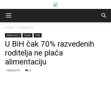
Home
Istaknuto 2
Istaknuto 2
Vijesti
USK
U BiH čak 70% razvedenih
roditelja ne plaća
alimentaciju
15/09/2019
0