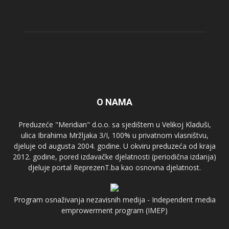
O NAMA
Preduzeće "Meridian" d.o.o. sa sjedištem u Velikoj Kladuši,
ulica Ibrahima Mržljaka 3/I, 100% u privatnom vlasništvu,
djeluje od augusta 2004. godine. U okviru preduzeća od kraja
2012. godine, pored izdavačke djelatnosti (periodična izdanja)
djeluje portal ReprezenT.ba kao osnovna djelatnost.
Program osnaživanja nezavisnih medija - Independent media
emprowerment program (IMEP)