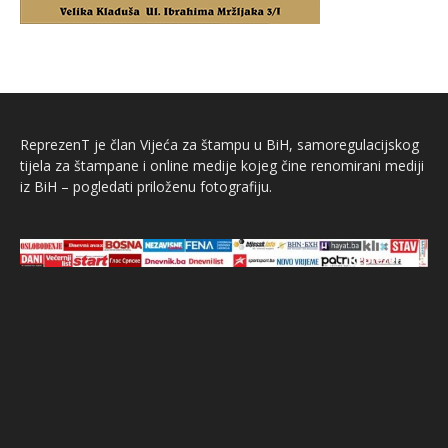
ReprezenT je član Vijeća za štampu u BiH, samoregulacijskog
tijela za štampane i online medije kojeg čine renomirani mediji
iz BiH – pogledati priloženu fotografiju.