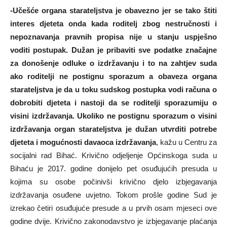
-Učešće organa starateljstva je obavezno jer se tako štiti
interes djeteta onda kada roditelj zbog nestručnosti i
nepoznavanja pravnih propisa nije u stanju uspješno
voditi postupak. Dužan je pribaviti sve podatke značajne
za donošenje odluke o izdržavanju i to na zahtjev suda
ako roditelji ne postignu sporazum a obaveza organa
starateljstva je da u toku sudskog postupka vodi računa o
dobrobiti djeteta i nastoji da se roditelji sporazumiju o
visini izdržavanja. Ukoliko ne postignu sporazum o visini
izdržavanja organ starateljstva je dužan utvrditi potrebe
djeteta i mogućnosti davaoca izdržavanja
, kažu u Centru za
socijalni rad Bihać. Krivično odjeljenje Općinskoga suda u
Bihaću je 2017. godine donijelo pet osuđujućih presuda u
kojima su osobe počinivši krivično djelo izbjegavanja
izdržavanja osuđene uvjetno. Tokom prošle godine Sud je
izrekao četiri osuđujuće presude a u prvih osam mjeseci ove
godine dvije. Krivično zakonodavstvo je izbjegavanje plaćanja