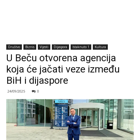
Društvo
Biznis
Vijesti
Dijaspora
Istaknuto 1
Kultura
U Beču otvorena agencija
koja će jačati veze između
BiH i dijaspore
24/09/2025
0