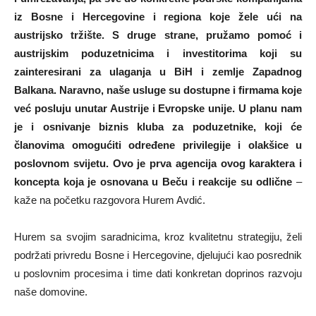
iz Bosne i Hercegovine i regiona koje žele ući na
austrijsko tržište. S druge strane, pružamo pomoć i
austrijskim poduzetnicima i investitorima koji su
zainteresirani za ulaganja u BiH i zemlje Zapadnog
Balkana. Naravno, naše usluge su dostupne i firmama koje
već posluju unutar Austrije i Evropske unije. U planu nam
je i osnivanje biznis kluba za poduzetnike, koji će
članovima omogućiti određene privilegije i olakšice u
poslovnom svijetu. Ovo je prva agencija ovog karaktera i
koncepta koja je osnovana u Beču i reakcije su odlične
–
kaže na početku razgovora Hurem Avdić.
Hurem sa svojim saradnicima, kroz kvalitetnu strategiju, želi
podržati privredu Bosne i Hercegovine, djelujući kao posrednik
u poslovnim procesima i time dati konkretan doprinos razvoju
naše domovine.