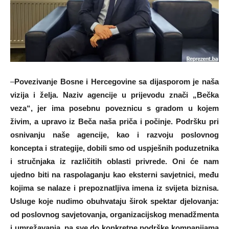
–
Povezivanje Bosne i Hercegovine sa dijasporom je naša
vizija i želja. Naziv agencije u prijevodu znači „Bečka
veza“, jer ima posebnu poveznicu s gradom u kojem
živim, a upravo iz Beča naša priča i počinje. Podršku pri
osnivanju naše agencije, kao i razvoju poslovnog
koncepta i strategije, dobili smo od uspješnih poduzetnika
i stručnjaka iz različitih oblasti privrede. Oni će nam
ujedno biti na raspolaganju kao eksterni savjetnici, među
kojima se nalaze i prepoznatljiva imena iz svijeta biznisa.
Usluge koje nudimo obuhvataju širok spektar djelovanja:
od poslovnog savjetovanja, organizacijskog menadžmenta
i umrežavanja, pa sve do konkretne podrške kompanijama