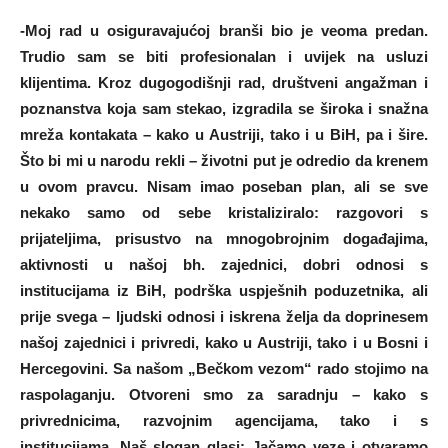
-Moj rad u osiguravajućoj branši bio je veoma predan.
Trudio sam se biti profesionalan i uvijek na usluzi
klijentima. Kroz dugogodišnji rad, društveni angažman i
poznanstva koja sam stekao, izgradila se široka i snažna
mreža kontakata – kako u Austriji, tako i u BiH, pa i šire.
Što bi mi u narodu rekli – životni put je odredio da krenem
u ovom pravcu. Nisam imao poseban plan, ali se sve
nekako samo od sebe kristaliziralo: razgovori s
prijateljima, prisustvo na mnogobrojnim događajima,
aktivnosti u našoj bh. zajednici, dobri odnosi s
institucijama iz BiH, podrška uspješnih poduzetnika, ali
prije svega – ljudski odnosi i iskrena želja da doprinesem
našoj zajednici i privredi, kako u Austriji, tako i u Bosni i
Hercegovini. Sa našom „Bečkom vezom“ rado stojimo na
raspolaganju. Otvoreni smo za saradnju – kako s
privrednicima, razvojnim agencijama, tako i s
institucijama. Naš slogan glasi: Jačamo veze i otvaramo