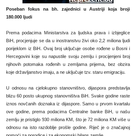
Poseban fokus na bh. zajednici u Austriji koja broji
180.000 ljudi
Prema podacima Ministarstva za ljudska prava i izbjeglice
BiH, procjenjuje se da u inostranstvu živi oko 2,2 miliona ljudi
porijeklom iz BiH. Ovaj broj uključuje osobe rođene u Bosni i
Hercegovini koje su napustile svoju zemlju i procijenjeni broj
njihovih potomaka rođenih u zemljama prijema, bez obzira
koje državljanstvo imaju, a ne uključuje tzv. staru emigraciju.
U odnosu na cjelokupno stanovništvo, dijaspora predstavlja
blizu 60 posto ukupnog stanovništva BiH. Svake godine raste
iznos novčanih doznaka iz dijaspore. Samo u prvom kvartalu
ove godine, prema podacima Centralne banke BiH, u našu
zemlju je pristiglo 930 miliona KM, što je 72 miliona KM više u
odnosu na isto razdoblje prošle godine. Riječ je o značajnoj
pomoći za porodice i za ekonomski bilans zemlje.