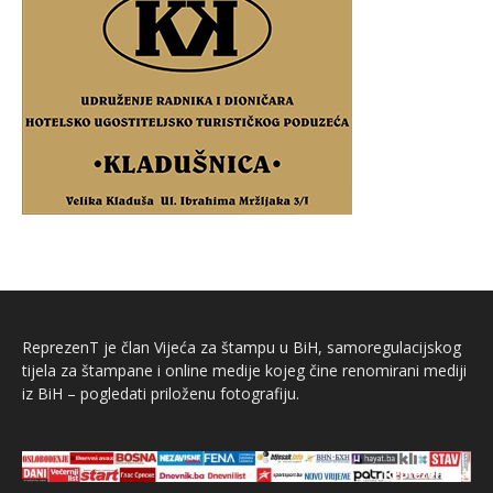
ReprezenT je član Vijeća za štampu u BiH, samoregulacijskog
tijela za štampane i online medije kojeg čine renomirani mediji
iz BiH – pogledati priloženu fotografiju.