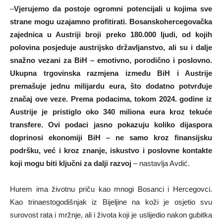
–
Vjerujemo da postoje ogromni potencijali u kojima sve
strane mogu uzajamno profitirati. Bosanskohercegovačka
zajednica u Austriji broji preko 180.000 ljudi, od kojih
polovina posjeduje austrijsko državljanstvo, ali su i dalje
snažno vezani za BiH – emotivno, porodično i poslovno.
Ukupna trgovinska razmjena između BiH i Austrije
premašuje jednu milijardu eura, što dodatno potvrđuje
značaj ove veze. Prema podacima, tokom 2024. godine iz
Austrije je pristiglo oko 340 miliona eura kroz tekuće
transfere. Ovi podaci jasno pokazuju koliko dijaspora
doprinosi ekonomiji BiH – ne samo kroz finansijsku
podršku, već i kroz znanje, iskustvo i poslovne kontakte
koji mogu biti ključni za dalji razvoj
– nastavlja Avdić.
Hurem ima životnu priču kao mnogi Bosanci i Hercegovci.
Kao trinaestogodišnjak iz Bijeljine na koži je osjetio svu
surovost rata i mržnje, ali i života koji je uslijedio nakon gubitka