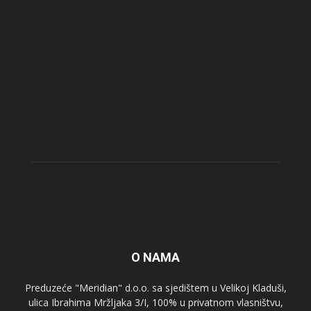
O NAMA
Preduzeće "Meridian" d.o.o. sa sjedištem u Velikoj Kladuši,
ulica Ibrahima Mržljaka 3/I, 100% u privatnom vlasništvu,