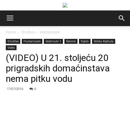
Home
Društvo
Humanizam
Društvo
Humanizam
Istaknuto 1
Novine
Vijesti
Velika Kladuša
Video
(VIDEO) U 21. stoljeću 20
prigradskih domaćinstava
nema pitku vodu
17/07/2016
0