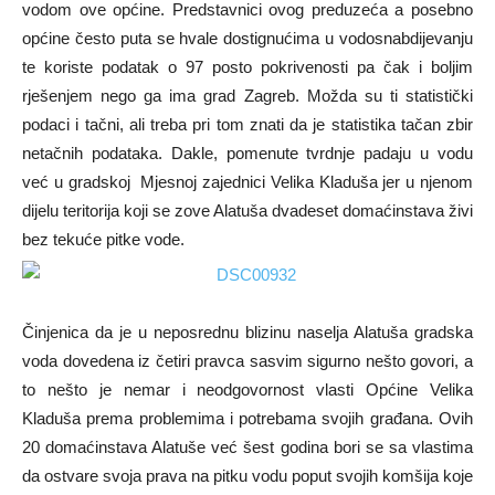
vodom ove općine. Predstavnici ovog preduzeća a posebno
općine često puta se hvale dostignućima u vodosnabdijevanju
te koriste podatak o 97 posto pokrivenosti pa čak i boljim
rješenjem nego ga ima grad Zagreb. Možda su ti statistički
podaci i tačni, ali treba pri tom znati da je statistika tačan zbir
netačnih podataka. Dakle, pomenute tvrdnje padaju u vodu
već u gradskoj Mjesnoj zajednici Velika Kladuša jer u njenom
dijelu teritorija koji se zove Alatuša dvadeset domaćinstava živi
bez tekuće pitke vode.
Činjenica da je u neposrednu blizinu naselja Alatuša gradska
voda dovedena iz četiri pravca sasvim sigurno nešto govori, a
to nešto je nemar i neodgovornost vlasti Općine Velika
Kladuša prema problemima i potrebama svojih građana. Ovih
20 domaćinstava Alatuše već šest godina bori se sa vlastima
da ostvare svoja prava na pitku vodu poput svojih komšija koje