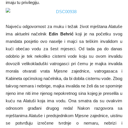
imaju tu privilegiju.
Najveću odgovornost za muku i težak život mještana Alatuše
ima aktuelni načelnik
Edin Behrić
koji je na početku svog
mandata posjetio ovo naselje i majci sa teškim invalidom u
kući obećao vodu za šest mjeseci. Od tada pa do danas
odobrio je tek nekoliko cisterni vode koju su ovom invalidu
dovozili velikokladuški vatrogasci pri čemu je majka invalida
morala otvarati vrata Mjesne zajednice, vatrogasaca i
Kabineta općinskog načelnika, da bi dobila cisternu vode. Zbog
takvog nemara i nebrige, majka invalida ne želi da se spominje
njeno ime niti ime njenog nepokretnog sina kojeg je preselila u
kuću na Alatuši koja ima vodu. Ona smatra da su ovakvim
odnosom građani drugog reda! Nakon razgovora sa
mještanima Alatuše i predsjednikom Mjesne zajednice, uistinu
se potvrđuju izrečene tvrdnje o nemaru, nebrizi i