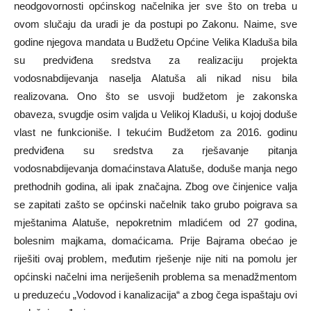
neodgovornosti općinskog načelnika jer sve što on treba u
ovom slučaju da uradi je da postupi po Zakonu. Naime, sve
godine njegova mandata u Budžetu Općine Velika Kladuša bila
su predviđena sredstva za realizaciju projekta
vodosnabdijevanja naselja Alatuša ali nikad nisu bila
realizovana. Ono što se usvoji budžetom je zakonska
obaveza, svugdje osim valjda u Velikoj Kladuši, u kojoj doduše
vlast ne funkcioniše. I tekućim Budžetom za 2016. godinu
predviđena su sredstva za rješavanje pitanja
vodosnabdijevanja domaćinstava Alatuše, doduše manja nego
prethodnih godina, ali ipak značajna. Zbog ove činjenice valja
se zapitati zašto se općinski načelnik tako grubo poigrava sa
mještanima Alatuše, nepokretnim mladićem od 27 godina,
bolesnim majkama, domaćicama. Prije Bajrama obećao je
riješiti ovaj problem, međutim rješenje nije niti na pomolu jer
općinski načelni ima neriješenih problema sa menadžmentom
u preduzeću „Vodovod i kanalizacija“ a zbog čega ispaštaju ovi