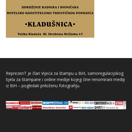
ReprezenT je član Vijeća za štampu u BiH, samoregulacijskog
tijela za štampane i online medije kojeg čine renomirani mediji
iz BiH – pogledati priloženu fotografiju.