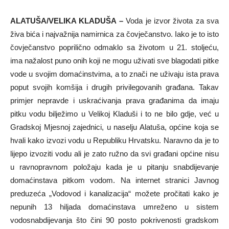
ALATUŠA/VELIKA KLADUŠA –
Voda je izvor života za sva
živa bića i najvažnija namirnica za čovječanstvo. Iako je to isto
čovječanstvo poprilično odmaklo sa životom u 21. stoljeću,
ima nažalost puno onih koji ne mogu uživati sve blagodati pitke
vode u svojim domaćinstvima, a to znači ne uživaju ista prava
poput svojih komšija i drugih privilegovanih građana. Takav
primjer nepravde i uskraćivanja prava građanima da imaju
pitku vodu bilježimo u Velikoj Kladuši i to ne bilo gdje, već u
Gradskoj Mjesnoj zajednici, u naselju Alatuša, općine koja se
hvali kako izvozi vodu u Republiku Hrvatsku. Naravno da je to
lijepo izvoziti vodu ali je zato ružno da svi građani općine nisu
u ravnopravnom položaju kada je u pitanju snabdijevanje
domaćinstava pitkom vodom. Na internet stranici Javnog
preduzeća „Vodovod i kanalizacija“ možete pročitati kako je
nepunih 13 hiljada domaćinstava umreženo u sistem
vodosnabdijevanja što čini 90 posto pokrivenosti gradskom