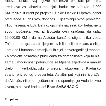
radova. Kekić ovaj ugovor ne može potpisati jer nema
sredstava za nabavku materijala budući se odrekao 11.000
KM razlike u cijeni po projektu. Dakle i Kekić i Upravni odbor
preduzeća su dali svoj doprinos u rješavanju ovog problema.
Ključ rješenja je Edin Behrić, općinski načelnik koji treba, ne iz
svog novčanika, već iz Budžeta ovih građana, da uplati
15.000,00 KM i da na Alatušu konačno stigne pitka voda.
Zašto se on igra sa strpljenjem ovih ljudi nije poznato, a niti je
korektno i humano obmanjivati ih cijeli četverogodišnji mandat.
Za problem rješavanja priključaka za domaćinstva koja to nisu
sama u mogućnosti pobrinut će se Mjesna zajednica a manjim
dijelom i velikokladuški privrednici okupljeni u Kladuškoj
stranci privrednog prosperiteta. Asfaltni put koji nije izgrađen
do Alatuše, niko od mještana niti ne spominje jer voda je izvor
života, a put već kad bude!
Esad ŠABANAGIĆ
Podjeli ovo: