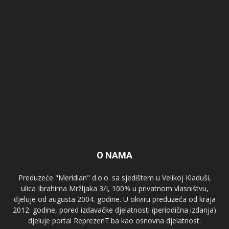
O NAMA
Preduzeće "Meridian" d.o.o. sa sjedištem u Velikoj Kladuši,
ulica Ibrahima Mržljaka 3/I, 100% u privatnom vlasništvu,
djeluje od augusta 2004. godine. U okviru preduzeća od kraja
2012. godine, pored izdavačke djelatnosti (periodična izdanja)
djeluje portal ReprezenT.ba kao osnovna djelatnost.