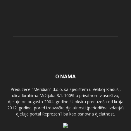
O NAMA
Preduzeće "Meridian" d.o.o. sa sjedištem u Velikoj Kladuši,
ulica Ibrahima Mržljaka 3/I, 100% u privatnom vlasništvu,
djeluje od augusta 2004. godine. U okviru preduzeća od kraja
2012. godine, pored izdavačke djelatnosti (periodična izdanja)
djeluje portal ReprezenT.ba kao osnovna djelatnost.