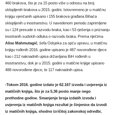
460 brakova, što je za 15 posto više u odnosu na broj
sklopljenih brakova u 2015. godini. Istovremeno je u matičnu
knjigu vjenčanih upisano i 155 brakova građana Bihaća
sklopljenih u inostranstvu. U navedenom periodu zaprimljene
su i 124 presude o razvodu braka, kao i 53 rješenja o priznanju
inostranih sudskih odluka o razvodu braka. Prema riječima
Alise Mahmutagić
, šefa Odsjeka za opću upravu, u matičnu
knjigu rođenih 2016. godine upisano je 487 novorođene djece
kao i 212 naknadnih upisa državljana BiH rođenih u
inostranstvu, dok je u 2015. godini u matične knjige upisano
488 novorođene djece, te 117 naknadnih upisa.
-Tokom 2016. godine izdato je 62.167 izvoda i uvjerenja iz
matičnih knjiga, što je za 5,36 posto manje nego
prethodne godine. Smanjenje broja izdatih izvoda i
uvjerenja iz matičnih knjiga rezultat je činjenice da izvodi
iz matičnih knjiga, shodno izričitoj zakonskoj odredbi,