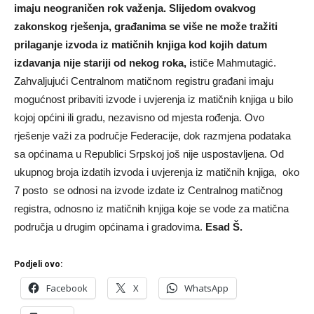
imaju neograničen rok važenja. Slijedom ovakvog
zakonskog rješenja, građanima se više ne može tražiti
prilaganje izvoda iz matičnih knjiga kod kojih datum
izdavanja nije stariji od nekog roka, i
stiče Mahmutagić.
Zahvaljujući Centralnom matičnom registru građani imaju
mogućnost pribaviti izvode i uvjerenja iz matičnih knjiga u bilo
kojoj općini ili gradu, nezavisno od mjesta rođenja. Ovo
rješenje važi za područje Federacije, dok razmjena podataka
sa općinama u Republici Srpskoj još nije uspostavljena. Od
ukupnog broja izdatih izvoda i uvjerenja iz matičnih knjiga, oko
7 posto se odnosi na izvode izdate iz Centralnog matičnog
registra, odnosno iz matičnih knjiga koje se vode za matična
područja u drugim općinama i gradovima.
Esad Š.
Podjeli ovo:
Facebook
X
WhatsApp