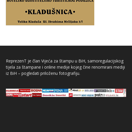
ReprezenT je član Vijeća za štampu u BiH, samoregulacijskog
tijela za štampane i online medije kojeg čine renomirani mediji
iz BiH – pogledati priloženu fotografiju.