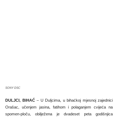
SONY DSC
DULJCI, BIHAĆ
– U Duljcima, u bihaćkoj mjesnoj zajednici
Orašac, učenjem jasina, fatihom i polaganjem cvijeća na
spomen-ploču, obilježena je dvadeset peta godišnjica