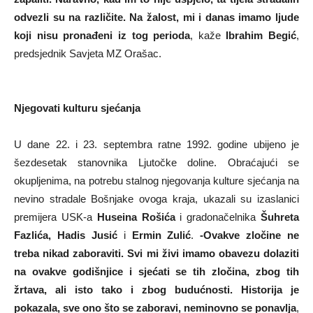
odvezli su na različite. Na žalost, mi i danas imamo ljude
koji nisu pronađeni iz tog perioda
, kaže
Ibrahim Begić
,
predsjednik Savjeta MZ Orašac.
Njegovati kulturu sjećanja
U dane 22. i 23. septembra ratne 1992. godine ubijeno je
šezdesetak stanovnika Ljutočke doline. Obraćajući se
okupljenima, na potrebu stalnog njegovanja kulture sjećanja na
nevino stradale Bošnjake ovoga kraja, ukazali su izaslanici
premijera USK-a
Huseina Rošića
i gradonačelnika
Šuhreta
Fazlića, Hadis Jusić
i
Ermin Zulić
.
-Ovakve zločine ne
treba nikad zaboraviti. Svi mi živi imamo obavezu dolaziti
na ovakve godišnjice i sjećati se tih zločina, zbog tih
žrtava, ali isto tako i zbog budućnosti. Historija je
pokazala, sve ono što se zaboravi, neminovno se ponavlja
,