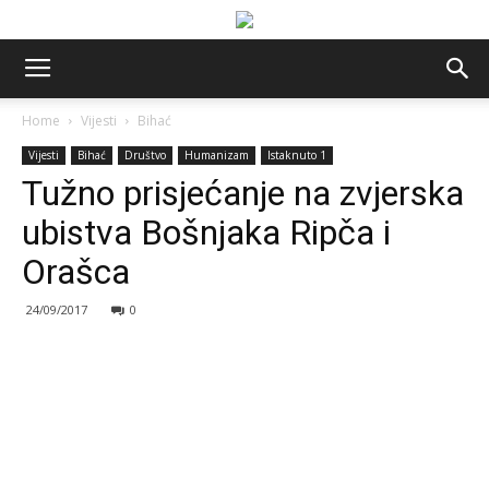
Home
Vijesti
Bihać
Vijesti
Bihać
Društvo
Humanizam
Istaknuto 1
Tužno prisjećanje na zvjerska
ubistva Bošnjaka Ripča i
Orašca
24/09/2017
0