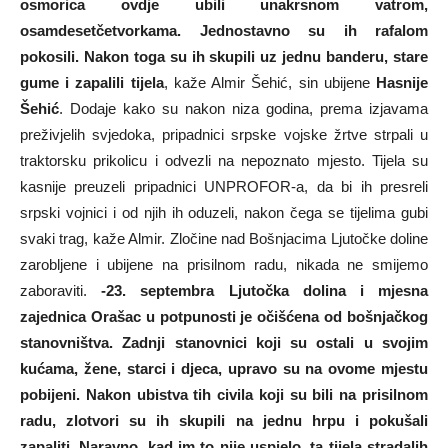
osmorica ovdje ubili unakrsnom vatrom,
osamdesetčetvorkama. Jednostavno su ih rafalom
pokosili. Nakon toga su ih skupili uz jednu banderu, stare
gume i zapalili tijela
, kaže Almir Šehić, sin ubijene
Hasnije
Šehić
. Dodaje kako su nakon niza godina, prema izjavama
preživjelih svjedoka, pripadnici srpske vojske žrtve strpali u
traktorsku prikolicu i odvezli na nepoznato mjesto. Tijela su
kasnije preuzeli pripadnici UNPROFOR-a, da bi ih presreli
srpski vojnici i od njih ih oduzeli, nakon čega se tijelima gubi
svaki trag, kaže Almir. Zločine nad Bošnjacima Ljutočke doline
zarobljene i ubijene na prisilnom radu, nikada ne smijemo
zaboraviti.
-23. septembra Ljutočka dolina i mjesna
zajednica Orašac u potpunosti je očišćena od bošnjačkog
stanovništva. Zadnji stanovnici koji su ostali u svojim
kućama, žene, starci i djeca, upravo su na ovome mjestu
pobijeni. Nakon ubistva tih civila koji su bili na prisilnom
radu, zlotvori su ih skupili na jednu hrpu i pokušali
zapaliti. Naravno, kad im to nije uspjelo, ta tijela stradalih