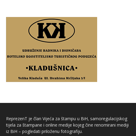
ReprezenT je član Vijeća za štampu u BiH, samoregulacijskog
tijela za štampane i online medije kojeg čine renomirani mediji
iz BiH – pogledati priloženu fotografiju.