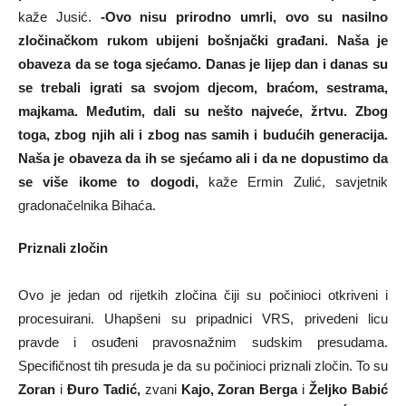
kaže Jusić.
-Ovo nisu prirodno umrli, ovo su nasilno
zločinačkom rukom ubijeni bošnjački građani. Naša je
obaveza da se toga sjećamo. Danas je lijep dan i danas su
se trebali igrati sa svojom djecom, braćom, sestrama,
majkama. Međutim, dali su nešto najveće, žrtvu. Zbog
toga, zbog njih ali i zbog nas samih i budućih generacija.
Naša je obaveza da ih se sjećamo ali i da ne dopustimo da
se više ikome to dogodi,
kaže Ermin Zulić, savjetnik
gradonačelnika Bihaća.
Priznali zločin
Ovo je jedan od rijetkih zločina čiji su počinioci otkriveni i
procesuirani. Uhapšeni su pripadnici VRS, privedeni licu
pravde i osuđeni pravosnažnim sudskim presudama.
Specifičnost tih presuda je da su počinioci priznali zločin. To su
Zoran
i
Đuro Tadić,
zvani
Kajo, Zoran Berga
i
Željko Babić