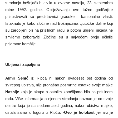
stradanja bošnjačkih civila u ovome naselju, 23. septembra
ratne 1992. godine. Obilježavanju ove tužne godišnjice
prisustvovali su predstavnici gradske i kantonalne vlasti.
Istaknuto je kako zločine nad Bošnjacima Ljutočke doline koji
su zarobljeni bili na prisilnom radu, a potom ubijeni, nikada ne
smijemo zaboraviti. Zločine su u najvećem broju učinile
prijeratne komšije.
Ubijena i zapaljena
Almir Šehić
iz Ripča ni nakon dvadeset pet godina od
svirepog ubistva, nije pronašao posmrtne ostatke svoje majke
Hasnije
koja je skupa s ostalim komšijama bila na prisilnom
radu. Više informacija o njenom stradanju saznao je od svoje
sestre koja je sa sedamnaest godina, nakon ubistva majke,
ostala sama u logoru u Ripču.
-Ovo je holokast jer su je