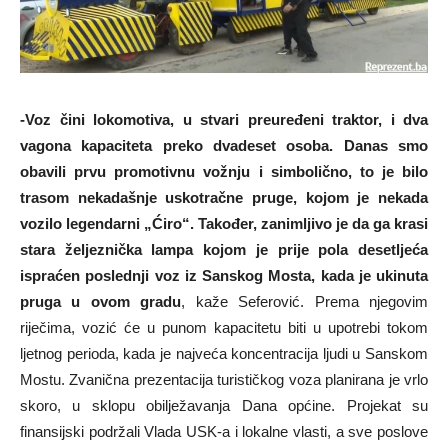
-Voz čini lokomotiva, u stvari preuređeni traktor, i dva
vagona kapaciteta preko dvadeset osoba. Danas smo
obavili prvu promotivnu vožnju i simbolično, to je bilo
trasom nekadašnje uskotračne pruge, kojom je nekada
vozilo legendarni „Ćiro“. Također, zanimljivo je da ga krasi
stara željeznička lampa kojom je prije pola desetljeća
ispraćen poslednji voz iz Sanskog Mosta, kada je ukinuta
pruga u ovom gradu
, kaže Seferović. Prema njegovim
riječima, vozić će u punom kapacitetu biti u upotrebi tokom
ljetnog perioda, kada je najveća koncentracija ljudi u Sanskom
Mostu. Zvanična prezentacija turističkog voza planirana je vrlo
skoro, u sklopu obilježavanja Dana općine. Projekat su
finansijski podržali Vlada USK-a i lokalne vlasti, a sve poslove