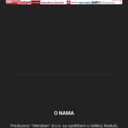
O NAMA
Preduzeće "Meridian" d.o.o. sa sjedištem u Velikoj Kladuši,