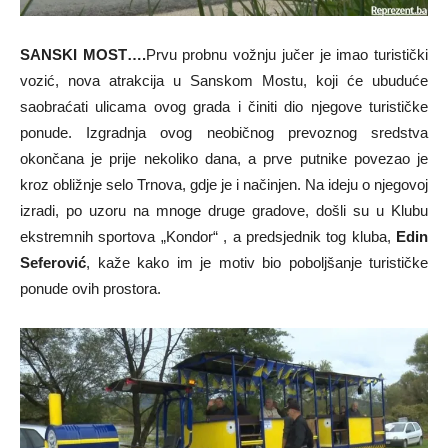
SANSKI MOST….
Prvu probnu vožnju jučer je imao turistički
vozić, nova atrakcija u Sanskom Mostu, koji će ubuduće
saobraćati ulicama ovog grada i činiti dio njegove turističke
ponude. Izgradnja ovog neobičnog prevoznog sredstva
okončana je prije nekoliko dana, a prve putnike povezao je
kroz obližnje selo Trnova, gdje je i načinjen. Na ideju o njegovoj
izradi, po uzoru na mnoge druge gradove, došli su u Klubu
ekstremnih sportova „Kondor“ , a predsjednik tog kluba,
Edin
Seferović
, kaže kako im je motiv bio poboljšanje turističke
ponude ovih prostora.