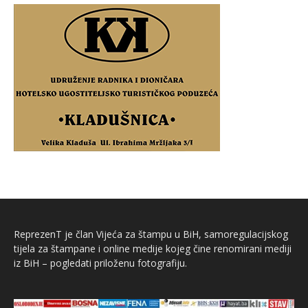
ReprezenT je član Vijeća za štampu u BiH, samoregulacijskog
tijela za štampane i online medije kojeg čine renomirani mediji
iz BiH – pogledati priloženu fotografiju.