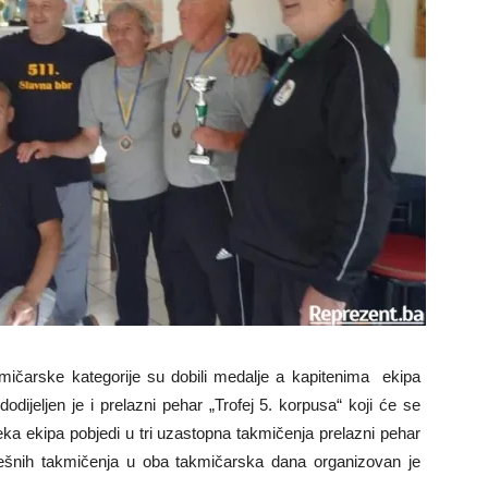
akmičarske kategorije su dobili medalje a kapitenima ekipa
odijeljen je i prelazni pehar „Trofej 5. korpusa“ koji će se
eka ekipa pobjedi u tri uzastopna takmičenja prelazni pehar
spješnih takmičenja u oba takmičarska dana organizovan je