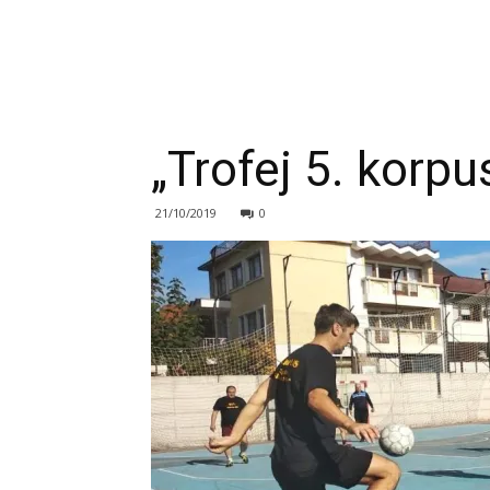
„Trofej 5. korpu
21/10/2019
0