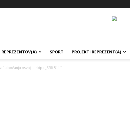
REPREZENTOV(A)
SPORT
PROJEKTI REPREZENT(A)
sa“ u boćanju osvojila ekipa „SSRI 511″