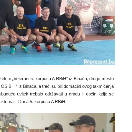
 ekipi „Veterani 5. korpusa A RBiH“ iz Bihaća, drugo mesto
k OS BiH“ iz Bihaća, a treći su bili domaćini ovog takmičenja
uduće uvijek trebalo održavati u gradu ili općini gdje se
oktobra – Dana 5. korpusa A RBiH.