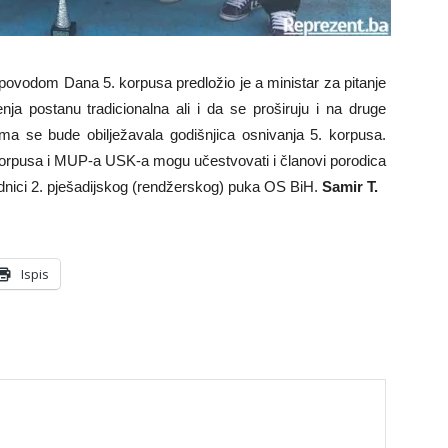
povodom Dana 5. korpusa predložio je a ministar za pitanje
ja postanu tradicionalna ali i da se proširuju i na druge
ima se bude obilježavala godišnjica osnivanja 5. korpusa.
korpusa i MUP-a USK-a mogu učestvovati i članovi porodica
padnici 2. pješadijskog (rendžerskog) puka OS BiH.
Samir T.
Ispis