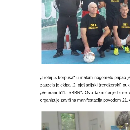
„Trofej 5. korpusa“ u malom nogometu pripao je
zauzela je ekipa „2. pješadijski (rendžerski) pu
„Veterani 511. SBBR“. Ovo takmičenje bi se ub
organizuje završna manifestacija povodom 21. 