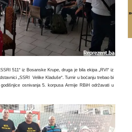
 „SSRI 511“ iz Bosanske Krupe, druga je bila ekipa „RVI“ iz
stavnici „SSRI Velike Kladuše“. Turnir u boćanju trebao bi
 godišnjice osnivanja 5. korpusa Armije RBiH održavati u