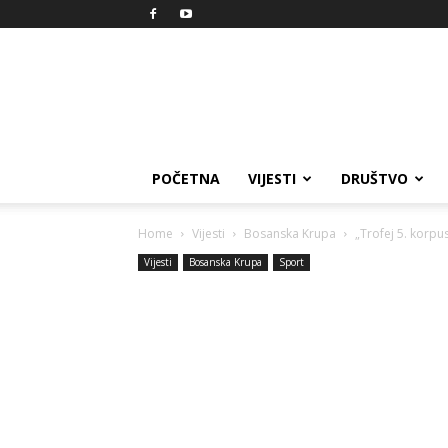
Reprezent
POČETNA
VIJESTI
DRUŠTVO
Home
Vijesti
Bosanska Krupa
„Trofej 5. korpu
Vijesti
Bosanska Krupa
Sport