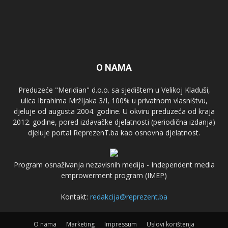
O NAMA
Preduzeće "Meridian" d.o.o. sa sjedištem u Velikoj Kladuši,
ulica Ibrahima Mržljaka 3/I, 100% u privatnom vlasništvu,
djeluje od augusta 2004. godine. U okviru preduzeća od kraja
2012. godine, pored izdavačke djelatnosti (periodična izdanja)
djeluje portal ReprezenT.ba kao osnovna djelatnost.
Program osnaživanja nezavisnih medija - Independent media
emprowerment program (IMEP)
Kontakt:
redakcija@reprezent.ba
O nama
Marketing
Impressum
Uslovi korištenja