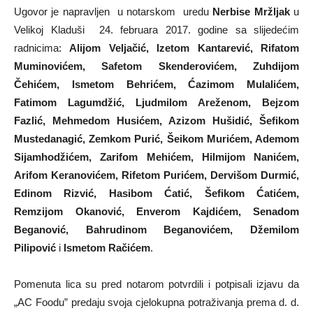
Ugovor je napravljen u notarskom uredu
Nerbise Mržljak
u
Velikoj Kladuši 24. februara 2017. godine sa slijedećim
radnicima:
Alijom Veljačić, Izetom Kantarević, Rifatom
Muminovićem, Safetom Skenderovićem, Zuhdijom
Čehićem, Ismetom Behrićem, Ćazimom Mulalićem,
Fatimom Lagumdžić, Ljudmilom Areženom, Bejzom
Fazlić, Mehmedom Husićem, Azizom Hušidić, Šefikom
Mustedanagić, Zemkom Purić, Šeikom Murićem, Ademom
Sijamhodžićem, Zarifom Mehićem, Hilmijom Nanićem,
Arifom Keranovićem, Rifetom Purićem, Dervišom Durmić,
Edinom Rizvić, Hasibom Ćatić, Šefikom Ćatićem,
Remzijom Okanović, Enverom Kajdićem, Senadom
Beganović, Bahrudinom Beganovićem, Džemilom
Pilipović
i
Ismetom Račićem
.
Pomenuta lica su pred notarom potvrdili i potpisali izjavu da
„AC Foodu” predaju svoja cjelokupna potraživanja prema d. d.