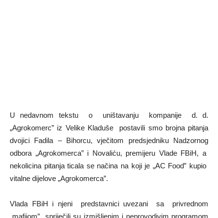
U nedavnom tekstu o uništavanju kompanije d. d.
„Agrokomerc” iz Velike Kladuše postavili smo brojna pitanja
dvojici Fadila – Bihorcu, vječitom predsjedniku Nadzornog
odbora „Agrokomerca” i Novaliću, premijeru Vlade FBiH, a
nekolicina pitanja ticala se načina na koji je „AC Food” kupio
vitalne dijelove „Agrokomerca”.
Vlada FBiH i njeni predstavnici uvezani sa privrednom
„mafijom” spriječili su izmišljenim i neprovodivim programom