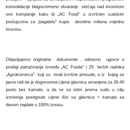
konsolidacije blagovremeno otvaranje stečaja nad imovinom
ove kompanije kako bi „AC Food” u izvršnim sudskim
postupcima za „bagatelu” kupio desetine miliona vrijednu
imovinu.
Objavljujemo originalne dokumente , odnosno ugovor o
prodaji potraživanja između „AC Fooda” i 29 bivših radnika
„Agrokomerca” koji su imali izvršne presude, a iz kojeg se
jasno vidi da je dogovorena cijena glavnica umanjena za 30-40
posto bez kamate, a da se sa istim prema sudu u cilju
izmirenja postignute cijene išlo sa glavnica + kamata sa
danom naplate u 100% iznosu.