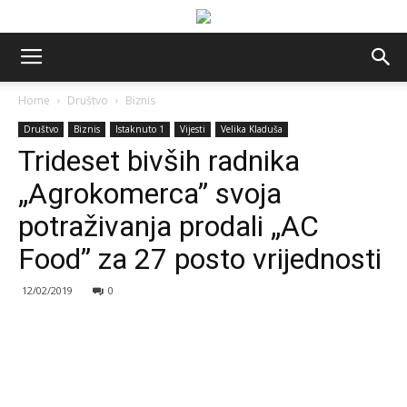
Home
Društvo
Biznis
Društvo
Biznis
Istaknuto 1
Vijesti
Velika Kladuša
Trideset bivših radnika
„Agrokomerca” svoja
potraživanja prodali „AC
Food” za 27 posto vrijednosti
12/02/2019
0