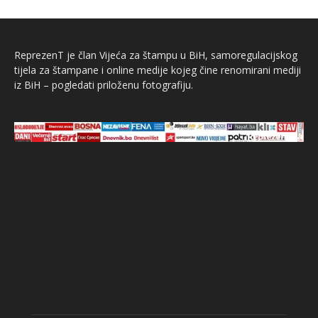
ReprezenT je član Vijeća za štampu u BiH, samoregulacijskog
tijela za štampane i online medije kojeg čine renomirani mediji
iz BiH – pogledati priloženu fotografiju.