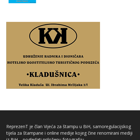
ReprezenT je član Vijeća za štampu u BiH, samoregulacijskog
tijela za štampane i online medije kojeg čine renomirani mediji
iz BiH – pogledati priloženu fotografiju.