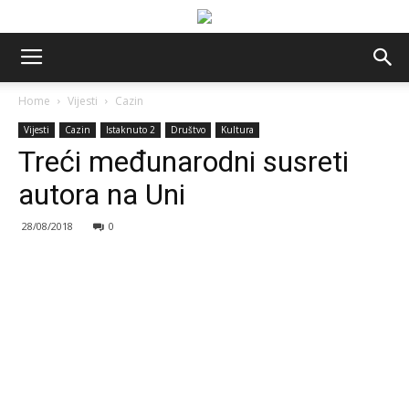
Home
Vijesti
Cazin
Vijesti
Cazin
Istaknuto 2
Društvo
Kultura
Treći međunarodni susreti
autora na Uni
28/08/2018
0