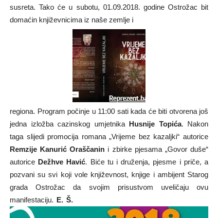
susreta. Tako će u subotu, 01.09.2018. godine Ostrožac bit
domaćin književnicima iz naše zemlje i
regiona. Program počinje u 11:00 sati kada će biti otvorena još
jedna izložba cazinskog umjetnika
Husnije Topića
. Nakon
taga slijedi promocija romana „Vrijeme bez kazaljki“ autorice
Remzije Kanurić Oraščanin
i zbirke pjesama „Govor duše“
autorice
Dežhve Havić
. Biće tu i druženja, pjesme i priče, a
pozvani su svi koji vole književnost, knjige i ambijent Starog
grada Ostrožac da svojim prisustvom uveličaju ovu
manifestaciju.
E. Š.