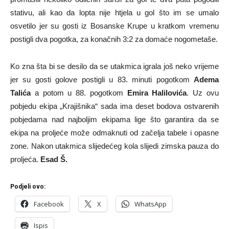
stativu, ali kao da lopta nije htjela u gol što im se umalo
osvetilo jer su gosti iz Bosanske Krupe u kratkom vremenu
postigli dva pogotka, za konačnih 3:2 za domaće nogometaše.
Ko zna šta bi se desilo da se utakmica igrala još neko vrijeme
jer su gosti golove postigli u 83. minuti pogotkom
Adema
Talića
a potom u 88. pogotkom
Emira Halilovića
. Uz ovu
pobjedu ekipa „Krajišnika“ sada ima deset bodova ostvarenih
pobjedama nad najboljim ekipama lige što garantira da se
ekipa na proljeće može odmaknuti od začelja tabele i opasne
zone. Nakon utakmica slijedećeg kola slijedi zimska pauza do
proljeća.
Esad Š.
Podjeli ovo:
Facebook
X
WhatsApp
Ispis