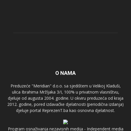
O NAMA
Preduzeće "Meridian" d.o.o. sa sjedištem u Velikoj Kladuši,
ulica Ibrahima Mržljaka 3/I, 100% u privatnom vlasništvu,
djeluje od augusta 2004. godine. U okviru preduzeća od kraja
2012. godine, pored izdavačke djelatnosti (periodična izdanja)
djeluje portal ReprezenT.ba kao osnovna djelatnost.
Program osnaživanja nezavisnih medija - Independent media