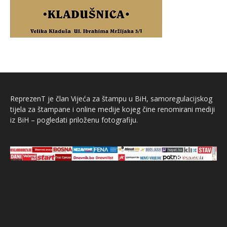
ReprezenT je član Vijeća za štampu u BiH, samoregulacijskog
tijela za štampane i online medije kojeg čine renomirani mediji
iz BiH – pogledati priloženu fotografiju.