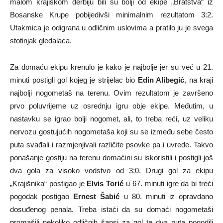
malom krajiškom derbiju bili su bolji od ekipe „Bratstva“ iz
Bosanske Krupe pobijedivši minimalnim rezultatom 3:2.
Utakmica je odigrana u odličnim uslovima a pratilo ju je svega
stotinjak gledalaca.
Za domaću ekipu krenulo je kako je najbolje jer su već u 21.
minuti postigli gol kojeg je strijelac bio
Edin Alibegić
, na kraji
najbolji nogometaš na terenu. Ovim rezultatom je završeno
prvo poluvrijeme uz osrednju igru obje ekipe. Međutim, u
nastavku se igrao bolji nogomet, ali, to treba reći, uz veliku
nervozu gostujućih nogometaša koji su se između sebe često
puta svađali i razmjenjivali različite psovke pa i uvrede. Takvo
ponašanje gostiju na terenu domaćini su iskoristili i postigli još
dva gola za visoko vodstvo od 3:0. Drugi gol za ekipu
„Krajišnika“ postigao je
Elvis Torić
u 67. minuti igre da bi treći
pogodak postigao
Ernest Šabić
u 80. minuti iz opravdano
dosuđenog penala. Treba istaći da su domaći nogometaši
promašili nekoliko odličnih šansi za gol te dva puta pogodili