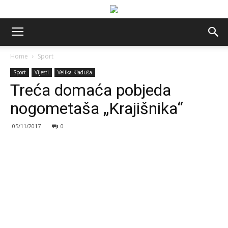
Home
Sport
Sport
Vijesti
Velika Kladuša
Treća domaća pobjeda
nogometaša „Krajišnika“
05/11/2017
0