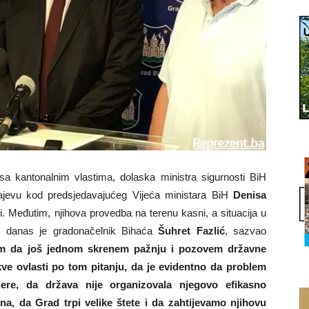
 kantonalnim vlastima, dolaska ministra sigurnosti BiH
ajevu kod predsjedavajućeg Vijeća ministara BiH
Denisa
i. Međutim, njihova provedba na terenu kasni, a situacija u
om danas je gradonačelnik Bihaća
Šuhret Fazlić
, sazvao
im da još jednom skrenem pažnju i pozovem državne
ve ovlasti po tom pitanju, da je evidentno da problem
re, da država nije organizovala njegovo efikasno
na, da Grad trpi velike štete i da zahtijevamo njihovu