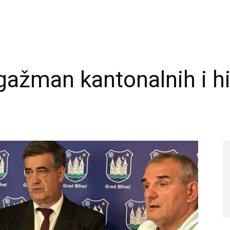
gažman kantonalnih i hi
a