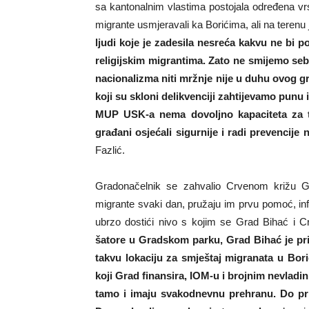
sa kantonalnim vlastima postojala određena vrst
migrante usmjeravali ka Borićima, ali na terenu je
ljudi koje je zadesila nesreća kakvu ne bi p
religijskim migrantima. Zato ne smijemo seb
nacionalizma niti mržnje nije u duhu ovog g
koji su skloni delikvenciji zahtijevamo punu
MUP USK-a nema dovoljno kapaciteta za to
građani osjećali sigurnije i radi prevencije
Fazlić.
Gradonačelnik se zahvalio Crvenom križu 
migrante svaki dan, pružaju im prvu pomoć, info
ubrzo dostići nivo s kojim se Grad Bihać i C
šatore u Gradskom parku, Grad Bihać je pri
takvu lokaciju za smještaj migranata u Bor
koji Grad finansira, IOM-u i brojnim nevladi
tamo i imaju svakodnevnu prehranu. Do prij