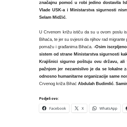
značajnu pomoć u robi jedino dostavila I
Vlade USK-a i Ministarstva sigurnosti nism
Selam Midžić
.
U Crvenom križu ističu da su u ovom poslu is
Bihaća, te jer su svjesni da njihov rad migrante 
pomažu i građanima Bihaća.
-Osim iscrpljeno
sistem od strane Ministarstva sigurnosti kak
Krajišnici sigurno poštuju ovu državu, al
pažnjom jer nezamislivo je da se lokalne za
odnosno humanitarne organizacije same nos
Crvenog križa Bihać
Abdulah Budimlić
.
Sami
Podjeli ovo:
Facebook
X
WhatsApp