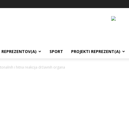
REPREZENTOV(A)
SPORT
PROJEKTI REPREZENT(A)
onalnih i hitna reakcija državnih organa