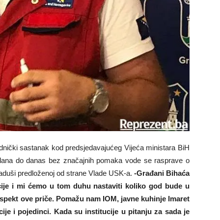
dnički sastanak kod predsjedavajućeg Vijeća ministara BiH
 dana do danas bez značajnih pomaka vode se rasprave o
Kladuši predloženoj od strane Vlade USK-a.
-Građani Bihaća
cije i mi ćemo u tom duhu nastaviti koliko god bude u
spekt ove priče. Pomažu nam IOM, javne kuhinje Imaret
e i pojedinci. Kada su institucije u pitanju za sada je