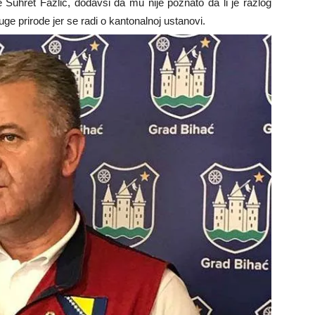
 Šuhret Fazlić, dodavši da mu nije poznato da li je razlog
uge prirode jer se radi o kantonalnoj ustanovi.