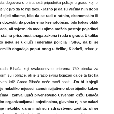
a dogovora o prisutnosti pripadnika policije u gradu koji bi
 vidljivo da to nije tako.
-Jasno je da su većina njih dobri
oželjeli nikome, bilo da se radi o ratnim, ekonomskim ili
i dozvoliti da postanemo ksenofobični, bilo kakav oblik
rada, ali svjesni da među njima možda postoje pojedinci
 i stalnu prisutnost snaga zakona i reda u gradu. Ukoliko
 neka se uključi Federalna policija i SIPA, da bi se
 nemilih događaja poput onog u Velikoj Kladuši
, rekao je
Grada Bihaća koji svakodnevno priprema 750 obroka za
rmišu i oblače, ali je izrazio svoju bojazan da će ta brojka
rveni križ Grada Bihaća neće moći nositi.
-Da bi izbjegli
je nekoliko mjeseci samoinicijativno obezbijedio kakvu
ićima i zahvaljujući prvenstveno Crvenom križu Bihaća
nim organizacijama i pojedincima, glavnina njih se nalazi
e nekoliko dana imali su i zdravstvenu zaštitu, ali se