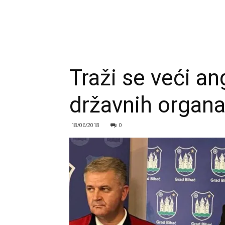
Traži se veći an
državnih organ
18/06/2018
0