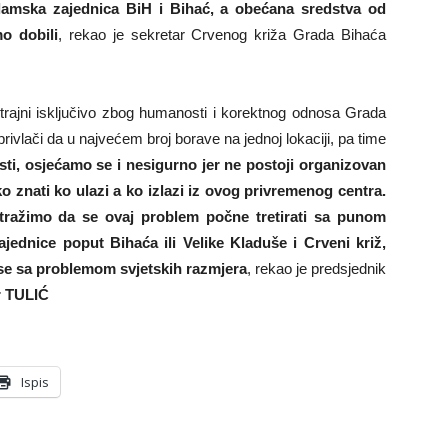
slamska zajednica BiH i Bihać, a obećana sredstva od
o dobili
, rekao je sekretar Crvenog križa Grada Bihaća
trajni isključivo zbog humanosti i korektnog odnosa Grada
privlači da u najvećem broj borave na jednoj lokaciji, pa time
sti, osjećamo se i nesigurno jer ne postoji organizovan
o znati ko ulazi a ko izlazi iz ovog privremenog centra.
i tražimo da se ovaj problem počne tretirati sa punom
jednice poput Bihaća ili Velike Kladuše i Crveni križ,
e sa problemom svjetskih razmjera
, rekao je predsjednik
r TULIĆ
Ispis