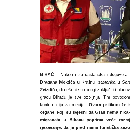
BIHAĆ –
Nakon niza sastanaka i dogovora sa
Dragana Mektića
u Krajinu, sastanka u Sar
Zvizdića
, donešeni su mnogi zaključci i planov
gradu Bihaću je sve ozbiljnija. Tim povod
konferenciju za medije.
-Ovom prilikom žel
organe, koji su svjesni da Grad nema nikak
migranata u Bihaću poprima veće razmje
rješavanje, da je pred nama turistička sezo