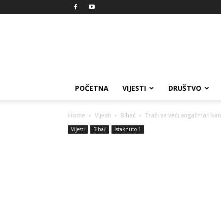
Reprezent
POČETNA
VIJESTI
DRUŠTVO
Home
Vijesti
Bihać
Traži se veći angažman kant
Vijesti
Bihać
Istaknuto 1